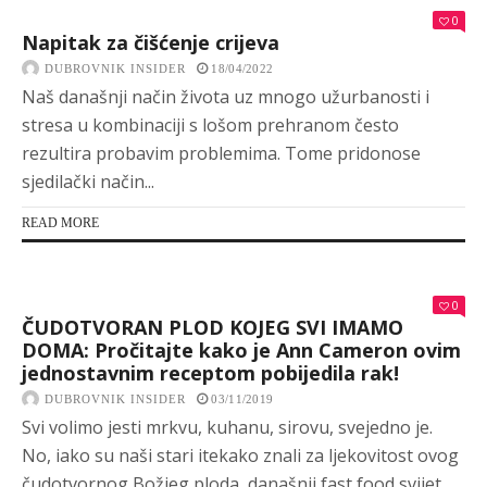
0
Napitak za čišćenje crijeva
DUBROVNIK INSIDER
18/04/2022
Naš današnji način života uz mnogo užurbanosti i
stresa u kombinaciji s lošom prehranom često
rezultira probavim problemima. Tome pridonose
sjedilački način...
READ MORE
0
ČUDOTVORAN PLOD KOJEG SVI IMAMO
DOMA: Pročitajte kako je Ann Cameron ovim
jednostavnim receptom pobijedila rak!
DUBROVNIK INSIDER
03/11/2019
Svi volimo jesti mrkvu, kuhanu, sirovu, svejedno je.
No, iako su naši stari itekako znali za ljekovitost ovog
čudotvornog Božjeg ploda, današnji fast food svijet