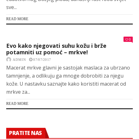
sve...
READ MORE
0
Evo kako njegovati suhu kožu i brže
potamniti uz pomoć – mrkve!
ADMIN
07/07/2017
Macerat mrkve glavni je sastojak maslaca za ubrzano
tamnjenje, a odlikuju ga mnoge dobrobiti za njegu
kože. U nastavku saznajte kako koristiti macerat od
mrkve za...
READ MORE
PRATITE NAS