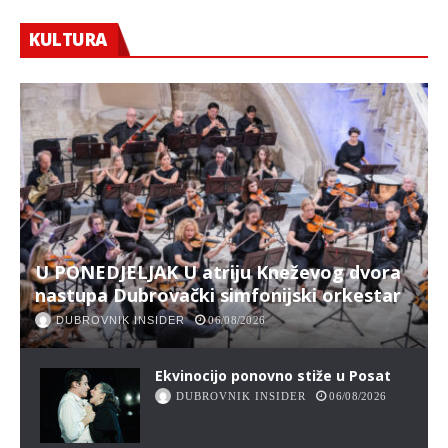
KULTURA
U PONEDJELJAK U atriju Kneževog dvora
nastupa Dubrovački simfonijski orkestar
DUBROVNIK INSIDER
06/08/2026
Ekvinocijo ponovno stiže u Posat
DUBROVNIK INSIDER
06/08/2026