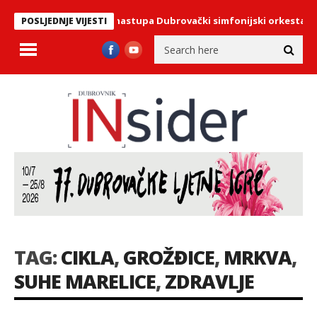
iju Kneževog dvora nastupa Dubrovački simfonijski orkestar
Ek
POSLJEDNJE VIJESTI
TAG:
CIKLA
,
GROŽĐICE
,
MRKVA
,
SUHE MARELICE
,
ZDRAVLJE