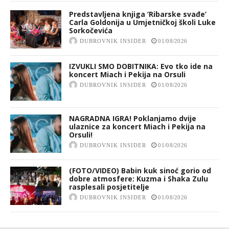
Predstavljena knjiga ‘Ribarske svađe’
Carla Goldonija u Umjetničkoj školi Luke
Sorkočevića
DUBROVNIK INSIDER
01/08/2026
IZVUKLI SMO DOBITNIKA: Evo tko ide na
koncert Miach i Pekija na Orsuli
DUBROVNIK INSIDER
01/08/2026
NAGRADNA IGRA! Poklanjamo dvije
ulaznice za koncert Miach i Pekija na
Orsuli!
DUBROVNIK INSIDER
01/08/2026
(FOTO/VIDEO) Babin kuk sinoć gorio od
dobre atmosfere: Kuzma i Shaka Zulu
rasplesali posjetitelje
DUBROVNIK INSIDER
01/08/2026