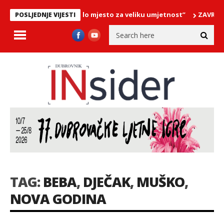
avtat – “Cavtat … malo mjesto za veliku umjetnost”
ZAVRŠNI KONC
POSLJEDNJE VIJESTI
TAG:
BEBA
,
DJEČAK
,
MUŠKO
,
NOVA GODINA