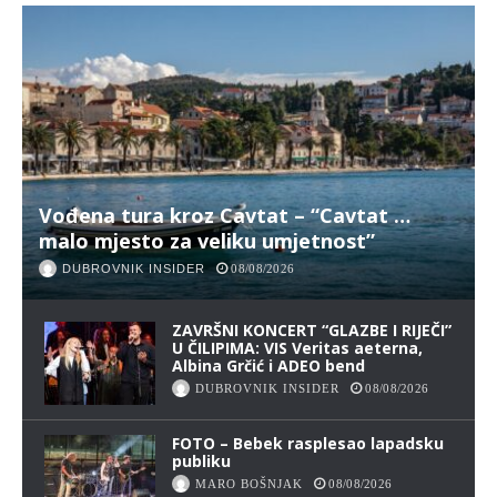
Vođena tura kroz Cavtat – “Cavtat …
malo mjesto za veliku umjetnost”
DUBROVNIK INSIDER
08/08/2026
ZAVRŠNI KONCERT “GLAZBE I RIJEČI”
U ČILIPIMA: VIS Veritas aeterna,
Albina Grčić i ADEO bend
DUBROVNIK INSIDER
08/08/2026
FOTO – Bebek rasplesao lapadsku
publiku
MARO BOŠNJAK
08/08/2026