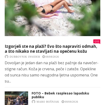
0
Izgorjeli ste na plaži? Evo što napraviti odmah,
a što nikako ne stavljati na opečenu kožu
DUBROVNIK INSIDER
08/08/2026
Dovoljan je jedan dan na plaži bez pažnje da navečer-
stigne račun. Koža je crvena, peče i zateže. Opekline
od sunca nisu samo neugodna ljetna uspomena. One
su...
FOTO – Bebek rasplesao lapadsku
publiku
MARO BOŠNJAK
08/08/2026