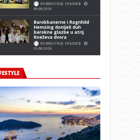
DUBROVNIK INSIDER
06/08/2026
Barokkanerne i Ragnhild
Hemsing donijeli duh
barokne glazbe u atrij
Kneževa dvora
DUBROVNIK INSIDER
05/08/2026
FESTYLE