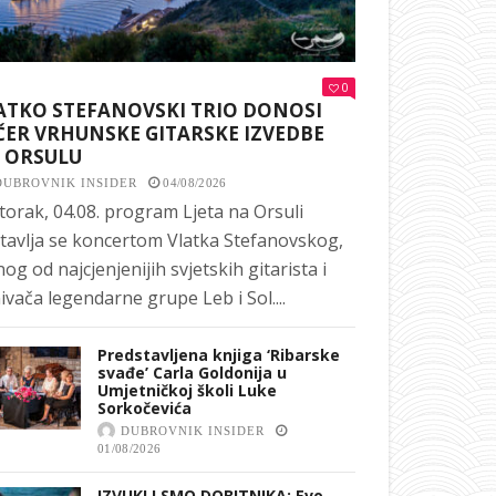
0
ATKO STEFANOVSKI TRIO DONOSI
ČER VRHUNSKE GITARSKE IZVEDBE
 ORSULU
DUBROVNIK INSIDER
04/08/2026
torak, 04.08. program Ljeta na Orsuli
tavlja se koncertom Vlatka Stefanovskog,
nog od najcjenjenijih svjetskih gitarista i
ivača legendarne grupe Leb i Sol....
Predstavljena knjiga ‘Ribarske
svađe’ Carla Goldonija u
Umjetničkoj školi Luke
Sorkočevića
DUBROVNIK INSIDER
01/08/2026
IZVUKLI SMO DOBITNIKA: Evo