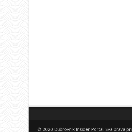
© 2020 Dubrovnik Insider Portal. Sva prava pr