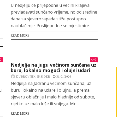
U nedjelju će prijepodne u većini krajeva
a
prevladavati sunčano vrijeme, no od sredine
dana sa sjeverozapada stiže postupno
naoblačenje. Poslijepodne se mjestimice...
READ MORE
0
0
Nedjelja na jugu većinom sunčana uz
buru, lokalno mogući i olujni udari
DUBROVNIK INSIDER
31/01/2026
Nedjelja na Jadranu većinom sunčana, uz
u
buru, lokalno na udare i olujnu, a prema
sjeveru oblačnije i malo hladnije od subote,
.
rijetko uz malo kiše ili snijega. Mr....
READ MORE