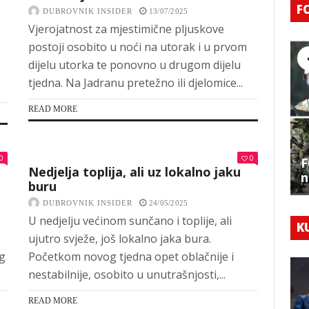
F
DUBROVNIK INSIDER
13/07/2025
Vjerojatnost za mjestimične pljuskove
postoji osobito u noći na utorak i u prvom
dijelu utorka te ponovno u drugom dijelu
tjedna. Na Jadranu pretežno ili djelomice...
READ MORE
0
0
F
Nedjelja toplija, ali uz lokalno jaku
n
buru
DUBROVNIK INSIDER
24/05/2025
U nedjelju većinom sunčano i toplije, ali
K
ujutro svježe, još lokalno jaka bura.
eg
Početkom novog tjedna opet oblačnije i
nestabilnije, osobito u unutrašnjosti,...
READ MORE