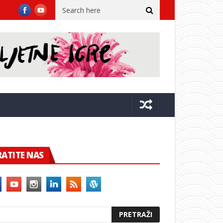
ovački simfonijski orkestar
Ekvinocijo ponovno stiže u Posat
RATITE NAS