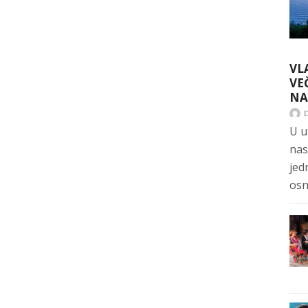
VL
VE
NA
U u
nas
jed
osn