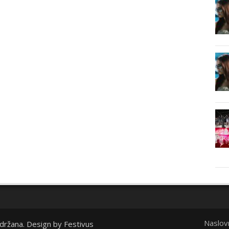
Naslov
idržana. Design by
Festivus