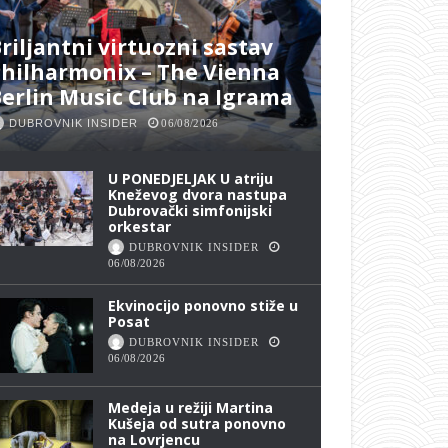
riljantni virtuozni sastav
hilharmonix – The Vienna
erlin Music Club na Igrama
DUBROVNIK INSIDER
06/08/2026
U PONEDJELJAK U atriju
Kneževog dvora nastupa
Dubrovački simfonijski
orkestar
DUBROVNIK INSIDER
06/08/2026
Ekvinocijo ponovno stiže u
Posat
DUBROVNIK INSIDER
06/08/2026
Medeja u režiji Martina
Kušeja od sutra ponovno
na Lovrjencu