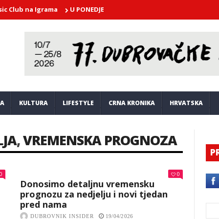
 na Igrama
U PONEDJELJAK U atriju Kneževog dvora nastupa Dubr
JA
KULTURA
LIFESTYLE
CRNA KRONIKA
HRVATSKA
LJA
,
VREMENSKA PROGNOZA
P
0
0
Donosimo detaljnu vremensku
prognozu za nedjelju i novi tjedan
pred nama
DUBROVNIK INSIDER
19/04/2026