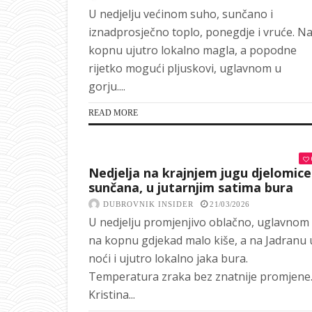
U nedjelju većinom suho, sunčano i
iznadprosječno toplo, ponegdje i vruće. N
kopnu ujutro lokalno magla, a popodne
rijetko mogući pljuskovi, uglavnom u
gorju....
READ MORE
Nedjelja na krajnjem jugu djelomice
sunčana, u jutarnjim satima bura
DUBROVNIK INSIDER
21/03/2026
U nedjelju promjenjivo oblačno, uglavnom
na kopnu gdjekad malo kiše, a na Jadranu 
noći i ujutro lokalno jaka bura.
Temperatura zraka bez znatnije promjene
Kristina...