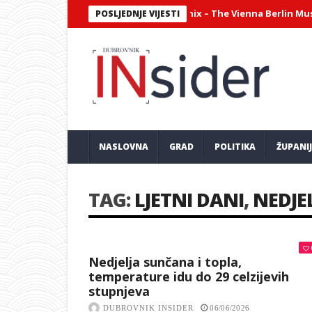
jantni virtuozni sastav Philharmonix – The Vienna Berlin Music Club
POSLJEDNJE VIJESTI
NASLOVNA
GRAD
POLITIKA
ŽUPANI
TAG:
LJETNI DANI
,
NEDJE
Nedjelja sunčana i topla,
temperature idu do 29 celzijevih
stupnjeva
DUBROVNIK INSIDER
06/06/2026