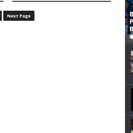
B
Next Page
P
B