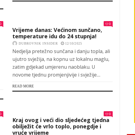
0
0
Vrijeme danas: Većinom sunčano,
temperature idu do 24 stupnja!
DUBROVNIK INSIDER
12/10/2025
Nedjelja pretežno sunčana i danju topla, ali
ujutro svježija, na kopnu uz lokalnu maglu,
zatim gdjekad umjerenu naoblaku. U
novome tjednu promjenjivije i svježije....
READ MORE
0
0
Kraj ovog i veći dio sljedećeg tjedna
obilježit će vrlo toplo, ponegdje i
vruće vrijeme