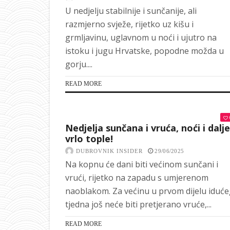
U nedjelju stabilnije i sunčanije, ali
razmjerno svježe, rijetko uz kišu i
grmljavinu, uglavnom u noći i ujutro na
istoku i jugu Hrvatske, popodne možda u
gorju....
READ MORE
Nedjelja sunčana i vruća, noći i dalje
vrlo tople!
DUBROVNIK INSIDER
29/06/2025
Na kopnu će dani biti većinom sunčani i
vrući, rijetko na zapadu s umjerenom
naoblakom. Za većinu u prvom dijelu iduć
tjedna još neće biti pretjerano vruće,...
READ MORE