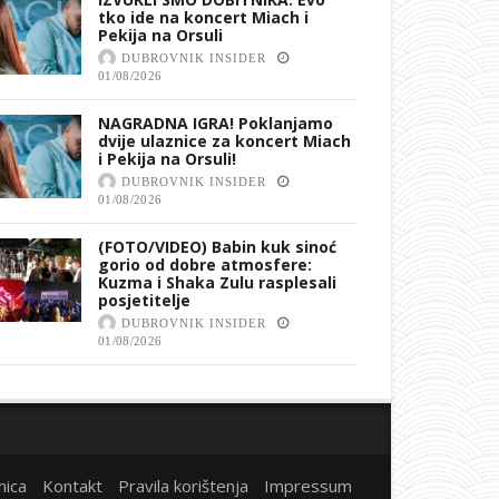
tko ide na koncert Miach i
Pekija na Orsuli
DUBROVNIK INSIDER
01/08/2026
NAGRADNA IGRA! Poklanjamo
dvije ulaznice za koncert Miach
i Pekija na Orsuli!
DUBROVNIK INSIDER
01/08/2026
(FOTO/VIDEO) Babin kuk sinoć
gorio od dobre atmosfere:
Kuzma i Shaka Zulu rasplesali
posjetitelje
DUBROVNIK INSIDER
01/08/2026
nica
Kontakt
Pravila korištenja
Impressum