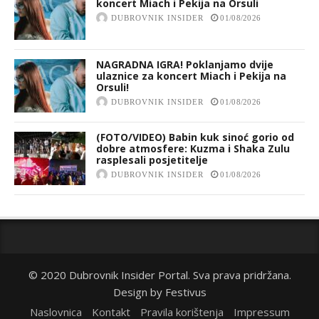
koncert Miach i Pekija na Orsuli
DUBROVNIK INSIDER
01/08/2026
NAGRADNA IGRA! Poklanjamo dvije
ulaznice za koncert Miach i Pekija na
Orsuli!
DUBROVNIK INSIDER
01/08/2026
(FOTO/VIDEO) Babin kuk sinoć gorio od
dobre atmosfere: Kuzma i Shaka Zulu
rasplesali posjetitelje
DUBROVNIK INSIDER
01/08/2026
© 2020 Dubrovnik Insider Portal. Sva prava pridržana.
Design by
Festivus
Naslovnica
Kontakt
Pravila korištenja
Impressum