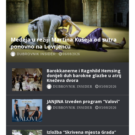
Medeja u režiji Martina Kušeja od sutra
ponovno na Lovrjencu
DUBROVNIK INSIDER
06/08/2026
Barokkanerne i Ragnhild Hemsing
donijeli duh barokne glazbe u atrij
Kneževa dvora
DUBROVNIK INSIDER
05/08/2026
JANJINA Izveden program “Valovi”
DUBROVNIK INSIDER
05/08/2026
Izložba “Skrivena mjesta Grada”