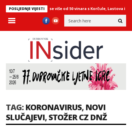
Blatu: Predstavilo se više od 50 vinara s Korčule, Lastova i Pelješca
POSLJEDNJE VIJESTI
TAG:
KORONAVIRUS
,
NOVI
SLUČAJEVI
,
STOŽER CZ DNŽ