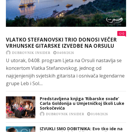
0
VLATKO STEFANOVSKI TRIO DONOSI VEČER
VRHUNSKE GITARSKE IZVEDBE NA ORSULU
DUBROVNIK INSIDER
04/08/2026
U utorak, 04.08. program Ljeta na Orsuli nastavlja se
koncertom Vlatka Stefanovskog, jednog od
najcjenjenijih svjetskih gitarista i osnivača legendarne
grupe Leb i Sol....
Predstavljena knjiga ‘Ribarske svađe’
Carla Goldonija u Umjetničkoj školi Luke
Sorkočevića
DUBROVNIK INSIDER
01/08/2026
IZVUKLI SMO DOBITNIKA: Evo tko ide na