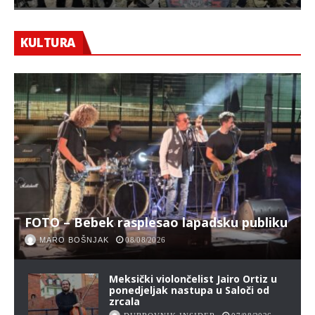
KULTURA
FOTO – Bebek rasplesao lapadsku publiku
MARO BOŠNJAK
08/08/2026
Meksički violončelist Jairo Ortiz u
ponedjeljak nastupa u Saloči od
zrcala