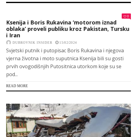
0
Ksenija i Boris Rukavina ‘motorom iznad
oblaka’ proveli publiku kroz Pakistan, Tursku
i Iran
DUBROVNIK INSIDER
15/02/2024
Svjetski putnik i putopisac Boris Rukavina i njegova
vjerna životna i moto suputnica Ksenija bili su gosti
prvih ovogodišnjih Putositnica utorkom koje su se
pod...
READ MORE