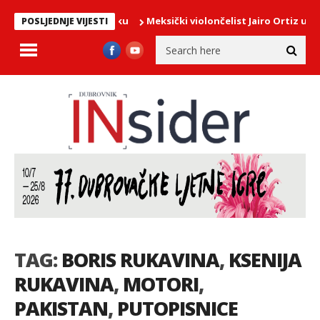
Meksički violončelist Jairo Ortiz u poned
POSLJEDNJE VIJESTI
TAG:
BORIS RUKAVINA
,
KSENIJA
RUKAVINA
,
MOTORI
,
PAKISTAN
,
PUTOPISNICE