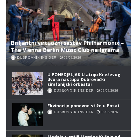
Briljantni virtuozni sastav Philharmonix –
The Vienna Berlin Music Club na Igrama
DUBROVNIK INSIDER
06/08/2026
U PONEDJELJAK U atriju Kneževog
dvora nastupa Dubrovački
simfonijski orkestar
DUBROVNIK INSIDER
06/08/2026
Ekvinocijo ponovno stiže u Posat
DUBROVNIK INSIDER
06/08/2026
Medeja u režiji Martina Kušeja od