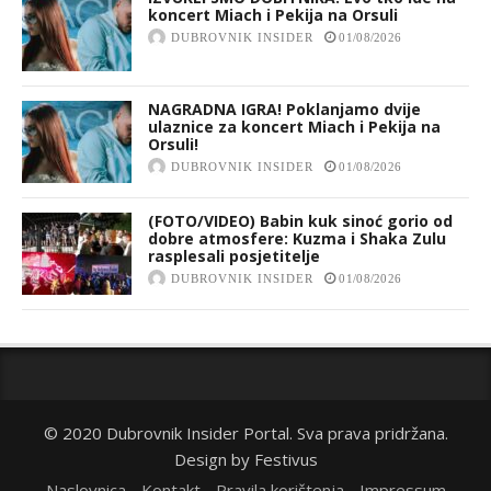
koncert Miach i Pekija na Orsuli
DUBROVNIK INSIDER
01/08/2026
NAGRADNA IGRA! Poklanjamo dvije
ulaznice za koncert Miach i Pekija na
Orsuli!
DUBROVNIK INSIDER
01/08/2026
(FOTO/VIDEO) Babin kuk sinoć gorio od
dobre atmosfere: Kuzma i Shaka Zulu
rasplesali posjetitelje
DUBROVNIK INSIDER
01/08/2026
© 2020 Dubrovnik Insider Portal. Sva prava pridržana.
Design by
Festivus
Naslovnica
Kontakt
Pravila korištenja
Impressum