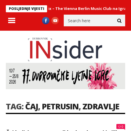
ni sastav Philharmonix – The Vienna Berlin Music Club na Igrama
POSLJEDNJE VIJESTI
TAG:
ČAJ
,
PETRUSIN
,
ZDRAVLJE
0