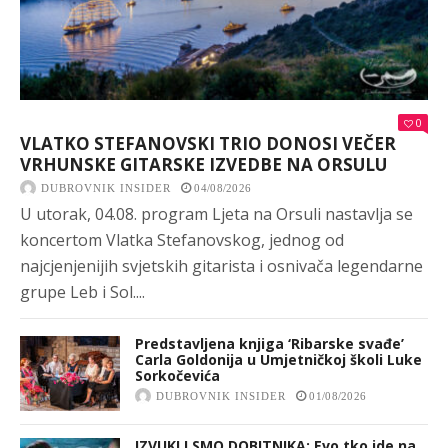
0
VLATKO STEFANOVSKI TRIO DONOSI VEČER
VRHUNSKE GITARSKE IZVEDBE NA ORSULU
DUBROVNIK INSIDER
04/08/2026
U utorak, 04.08. program Ljeta na Orsuli nastavlja se
koncertom Vlatka Stefanovskog, jednog od
najcjenjenijih svjetskih gitarista i osnivača legendarne
grupe Leb i Sol....
Predstavljena knjiga ‘Ribarske svađe’
Carla Goldonija u Umjetničkoj školi Luke
Sorkočevića
DUBROVNIK INSIDER
01/08/2026
IZVUKLI SMO DOBITNIKA: Evo tko ide na