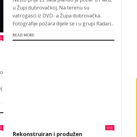
u Župi dubrovačkoj. Na terenu su
vatrogasci iz DVD- a Župa dubrovačka.
Fotografije požara dijele se i u grupi Radari...
READ MORE
0
io
j
0
0
Rekonstruiran i produžen