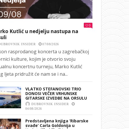
0
ko Kutlić u nedjelju nastupa na
uli
DUBROVNIK INSIDER
07/08/2026
on rasprodanog koncerta u zagrebačkoj
rnici kulture, kojim je otvorio svoju
ualnu koncertnu turneju, Marko Kutlić
g ljeta pridružit će nam se i na...
VLATKO STEFANOVSKI TRIO
DONOSI VEČER VRHUNSKE
GITARSKE IZVEDBE NA ORSULU
DUBROVNIK INSIDER
04/08/2026
Predstavljena knjiga ‘Ribarske
svađe’ Carla Goldonija u