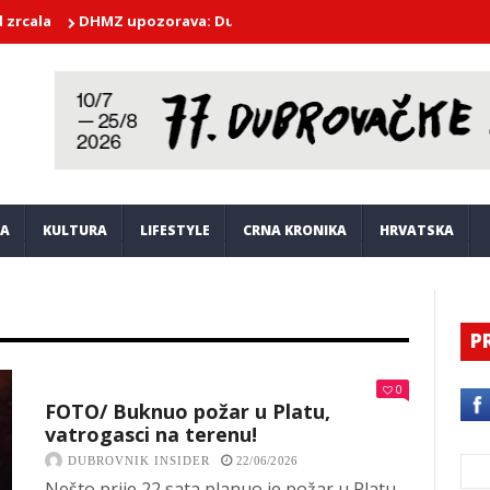
DHMZ upozorava: Dubrovnik očekuju ekstremne vrućine i do 38 
JA
KULTURA
LIFESTYLE
CRNA KRONIKA
HRVATSKA
P
0
FOTO/ Buknuo požar u Platu,
vatrogasci na terenu!
DUBROVNIK INSIDER
22/06/2026
Nešto prije 22 sata planuo je požar u Platu,