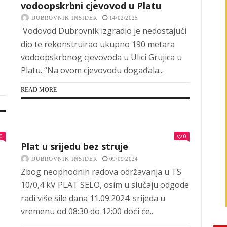
vodoopskrbni cjevovod u Platu
DUBROVNIK INSIDER
14/02/2025
Vodovod Dubrovnik izgradio je nedostajući
dio te rekonstruirao ukupno 190 metara
vodoopskrbnog cjevovoda u Ulici Grujica u
Platu. “Na ovom cjevovodu događala...
READ MORE
0
0
Plat u srijedu bez struje
DUBROVNIK INSIDER
09/09/2024
Zbog neophodnih radova održavanja u TS
10/0,4 kV PLAT SELO, osim u slučaju odgode
radi više sile dana 11.09.2024. srijeda u
vremenu od 08:30 do 12:00 doći će...