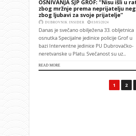
OSNIVANJA SJP GROF: “Nisu išli u ra
zbog mržnje prema neprijatelju ne
zbog ljubavi za svoje prijatelje”
DUBROVNIK INSIDER
03/05/2024
Danas je svečano obilježena 33. obljetnica
osnutka Specijalne jedinice policije Grof u
bazi Interventne jedinice PU Dubrovačko-
neretvanske u Platu. Svečanost su uz...
READ MORE
1
2