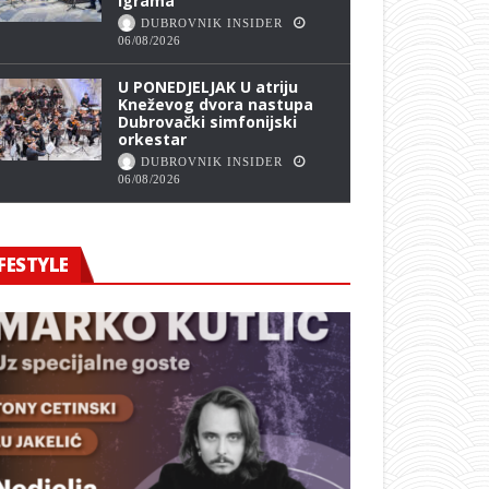
Igrama
DUBROVNIK INSIDER
06/08/2026
U PONEDJELJAK U atriju
Kneževog dvora nastupa
Dubrovački simfonijski
orkestar
DUBROVNIK INSIDER
06/08/2026
FESTYLE