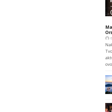
Mar
Ors
Nak
Tvo
akt
ovo