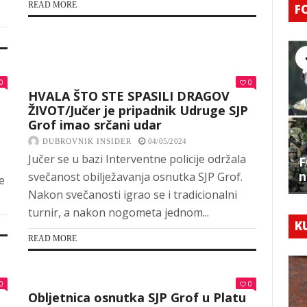
READ MORE
F
0
0
HVALA ŠTO STE SPASILI DRAGOV
ŽIVOT/Jučer je pripadnik Udruge SJP
Grof imao srčani udar
DUBROVNIK INSIDER
04/05/2024
Jučer se u bazi Interventne policije održala
F
n
svečanost obilježavanja osnutka SJP Grof.
e
Nakon svečanosti igrao se i tradicionalni
turnir, a nakon nogometa jednom...
K
READ MORE
0
0
Obljetnica osnutka SJP Grof u Platu