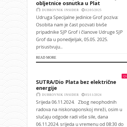
obljetnice osnutka u Plat
DUBROVNIK INSIDER
02/05/2025
Udruga Specijalne jedinice Grof poziva:
Osobita nam je čast pozvati bivše
pripadnike SJP Grof i članove Udruge SJP
Grof da u ponedjeljak, 05.05. 2025.
prisustvuju...
READ MORE
SUTRA/Dio Plata bez električne
energije
DUBROVNIK INSIDER
05/11/2024
Srijeda 06.11.2024. Zbog neophodnih
radova na niskonaponskoj mreži, osim u
slučaju odgode radi više sile, dana
06.11.2024. srijeda u vremenu od 08:30 do