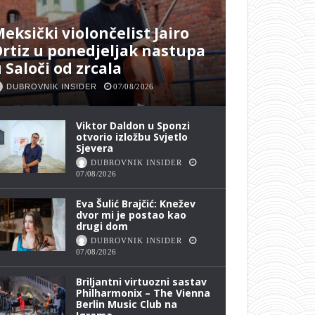
eksički violončelist Jairo
rtiz u ponedjeljak nastupa
 Saloči od zrcala
DUBROVNIK INSIDER
07/08/2026
Viktor Daldon u Sponzi
otvorio izložbu Svjetlo
Sjevera
DUBROVNIK INSIDER
07/08/2026
Eva Šulić Brajčić: Knežev
dvor mi je postao kao
drugi dom
DUBROVNIK INSIDER
07/08/2026
Briljantni virtuozni sastav
Philharmonix – The Vienna
Berlin Music Club na