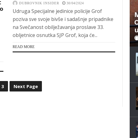
t
DUBROVNIK INSIDER
30/04/2024
go
Udruga Specijalne jedinice policije Grof
M
poziva sve svoje bivše i sadašnje pripadnike
O
na Svečanost obilježavanja proslave 33.
u
obljetnice osnutka SJP Grof, koja će...
READ MORE
3
Next Page