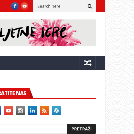
stupnjeva!
Franković objavio turističke brojke: Dubrovnik u srp
RATITE NAS