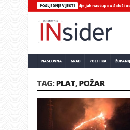
i violončelist Jairo Ortiz u ponedjeljak nastupa u Saloči od zrcala
POSLJEDNJE VIJESTI
NASLOVNA
GRAD
POLITIKA
ŽUPANI
TAG:
PLAT
,
POŽAR