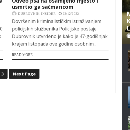
a
Odveo psa na osamljeno mjesto i
usmrtio ga sačmaricom
M
DUBROVNIK INSIDER
22/12/2022
K
Dovršenim kriminalističkim istraživanjem
00
policijskih službenika Policijske postaje
o
Dubrovnik utvrđeno je kako je 47-godišnjak
krajem listopada ove godine osobnim...
READ MORE
3
Next Page