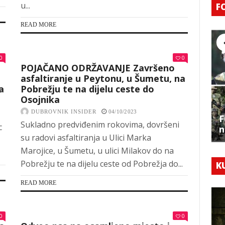
u...
F
READ MORE
0
0
POJAČANO ODRŽAVANJE Završeno
asfaltiranje u Peytonu, u Šumetu, na
a
Pobrežju te na dijelu ceste do
Osojnika
DUBROVNIK INSIDER
04/10/2023
F
Sukladno predviđenim rokovima, dovršeni
c
n
su radovi asfaltiranja u Ulici Marka
Marojice, u Šumetu, u ulici Milakov do na
Pobrežju te na dijelu ceste od Pobrežja do...
K
READ MORE
0
0