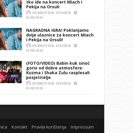
tko ide na koncert Miach i
Pekija na Orsuli
DUBROVNIK INSIDER
01/08/2026
NAGRADNA IGRA! Poklanjamo
dvije ulaznice za koncert Miach
i Pekija na Orsuli!
DUBROVNIK INSIDER
01/08/2026
(FOTO/VIDEO) Babin kuk sinoć
gorio od dobre atmosfere:
Kuzma i Shaka Zulu rasplesali
posjetitelje
DUBROVNIK INSIDER
01/08/2026
nica
Kontakt
Pravila korištenja
Impressum