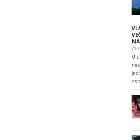
VL
VE
NA
U u
nas
jed
osn