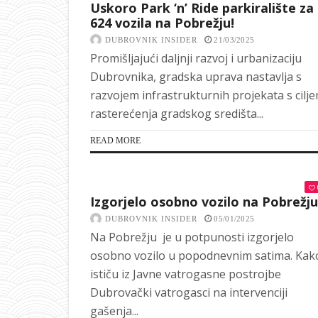
Uskoro Park ‘n’ Ride parkiralište za
624 vozila na Pobrežju!
DUBROVNIK INSIDER
21/03/2025
Promišljajući daljnji razvoj i urbanizaciju
Dubrovnika, gradska uprava nastavlja s
razvojem infrastrukturnih projekata s cilj
rasterećenja gradskog središta...
READ MORE
Izgorjelo osobno vozilo na Pobrežju
DUBROVNIK INSIDER
05/01/2025
Na Pobrežju je u potpunosti izgorjelo
osobno vozilo u popodnevnim satima. Kak
ističu iz Javne vatrogasne postrojbe
Dubrovački vatrogasci na intervenciji
gašenja...