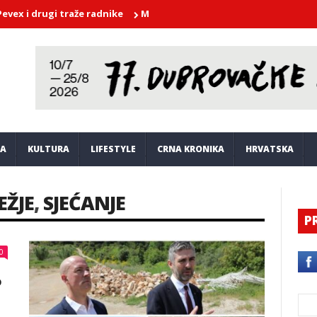
drugi traže radnike
Medeja u režiji Martina Kušeja od sutra pon
JA
KULTURA
LIFESTYLE
CRNA KRONIKA
HRVATSKA
EŽJE
,
SJEĆANJE
P
0
o