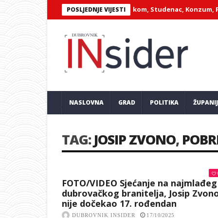
dni pregled poslova: Hrvatski Telekom, Studenac, Konzum, Pevex i 
POSLJEDNJE VIJESTI
NASLOVNA
GRAD
POLITIKA
ŽUPANI
TAG:
JOSIP ZVONO
,
POBR
FOTO/VIDEO Sjećanje na najmlađeg
dubrovačkog branitelja, Josip Zvon
nije dočekao 17. rođendan
DUBROVNIK INSIDER
17/10/2025