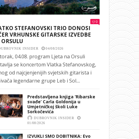
0
ATKO STEFANOVSKI TRIO DONOSI
ČER VRHUNSKE GITARSKE IZVEDBE
 ORSULU
DUBROVNIK INSIDER
04/08/2026
torak, 04.08. program Ljeta na Orsuli
tavlja se koncertom Vlatka Stefanovskog,
nog od najcjenjenijih svjetskih gitarista i
ivača legendarne grupe Leb i Sol....
Predstavljena knjiga ‘Ribarske
svađe’ Carla Goldonija u
Umjetničkoj školi Luke
Sorkočevića
DUBROVNIK INSIDER
01/08/2026
IZVUKLI SMO DOBITNIKA: Evo