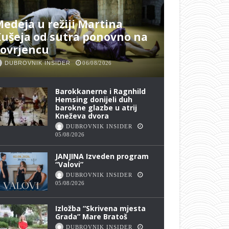
edeja u režiji Martina
ušeja od sutra ponovno na
Lovrjencu
DUBROVNIK INSIDER
06/08/2026
Barokkanerne i Ragnhild
Hemsing donijeli duh
barokne glazbe u atrij
Kneževa dvora
DUBROVNIK INSIDER
05/08/2026
JANJINA Izveden program
“Valovi”
DUBROVNIK INSIDER
05/08/2026
Izložba “Skrivena mjesta
Grada” Mare Bratoš
DUBROVNIK INSIDER