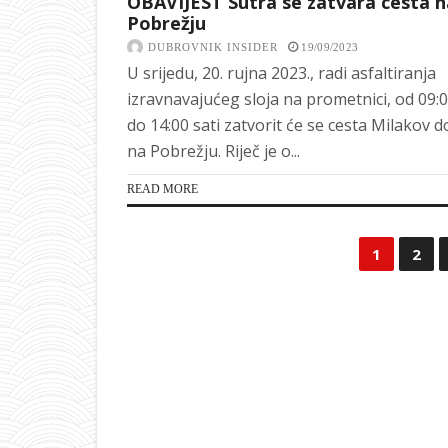
OBAVIJEST Sutra se zatvara cesta n
Pobrežju
DUBROVNIK INSIDER
19/09/2023
U srijedu, 20. rujna 2023., radi asfaltiranja
izravnavajućeg sloja na prometnici, od 09:
do 14:00 sati zatvorit će se cesta Milakov d
na Pobrežju. Riječ je o...
READ MORE
1
2