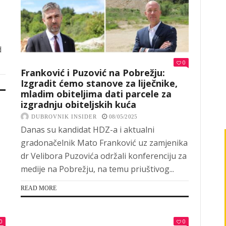
d
0
Franković i Puzović na Pobrežju:
Izgradit ćemo stanove za liječnike,
mladim obiteljima dati parcele za
izgradnju obiteljskih kuća
DUBROVNIK INSIDER
08/05/2025
Danas su kandidat HDZ-a i aktualni
gradonačelnik Mato Franković uz zamjenika
dr Velibora Puzovića održali konferenciju za
medije na Pobrežju, na temu priuštivog...
READ MORE
0
0