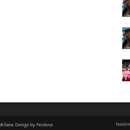
Naslov
idržana. Design by
Festivus