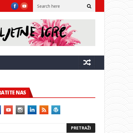
ovno na Lovrjencu
Orašac dobio nove dijelove mreže vodoopskrb
RATITE NAS