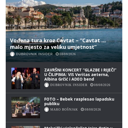
Vođena tura kroz Cavtat – “Cavtat …
malo mjesto za veliku umjetnost”
DUBROVNIK INSIDER
08/08/2026
ZAVRŠNI KONCERT “GLAZBE I RIJEČI”
U ČILIPIMA: VIS Veritas aeterna,
Albina Grčić i ADEO bend
DUBROVNIK INSIDER
08/08/2026
FOTO – Bebek rasplesao lapadsku
publiku
MARO BOŠNJAK
08/08/2026