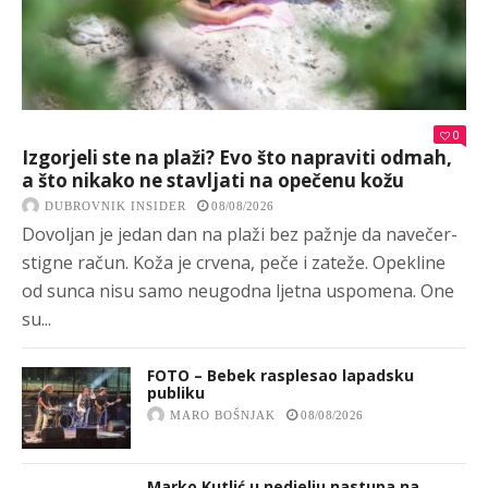
0
Izgorjeli ste na plaži? Evo što napraviti odmah,
a što nikako ne stavljati na opečenu kožu
DUBROVNIK INSIDER
08/08/2026
Dovoljan je jedan dan na plaži bez pažnje da navečer-
stigne račun. Koža je crvena, peče i zateže. Opekline
od sunca nisu samo neugodna ljetna uspomena. One
su...
FOTO – Bebek rasplesao lapadsku
publiku
MARO BOŠNJAK
08/08/2026
Marko Kutlić u nedjelju nastupa na