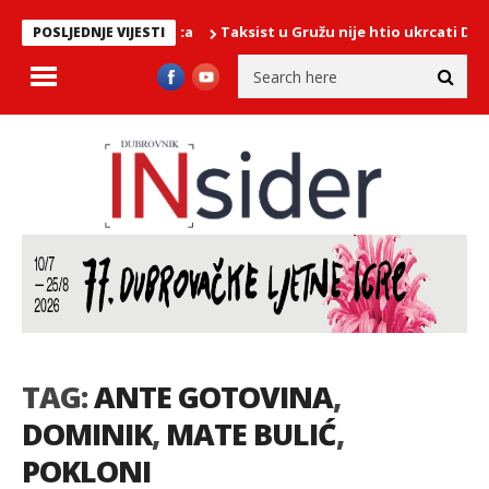
Taksist u Gružu nije htio ukrcati Dubrov
POSLJEDNJE VIJESTI
TAG:
ANTE GOTOVINA
,
DOMINIK
,
MATE BULIĆ
,
POKLONI