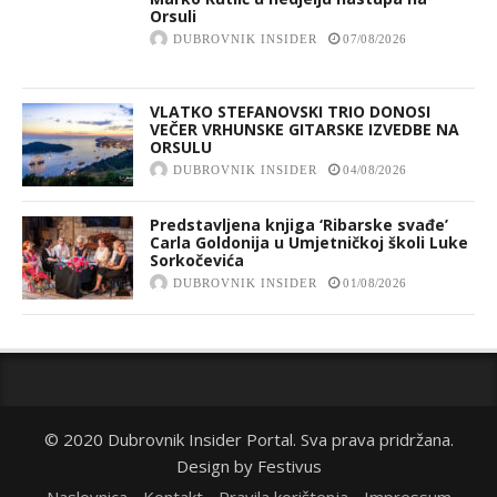
Orsuli
DUBROVNIK INSIDER
07/08/2026
VLATKO STEFANOVSKI TRIO DONOSI
VEČER VRHUNSKE GITARSKE IZVEDBE NA
ORSULU
DUBROVNIK INSIDER
04/08/2026
Predstavljena knjiga ‘Ribarske svađe’
Carla Goldonija u Umjetničkoj školi Luke
Sorkočevića
DUBROVNIK INSIDER
01/08/2026
© 2020 Dubrovnik Insider Portal. Sva prava pridržana.
Design by
Festivus
Naslovnica
Kontakt
Pravila korištenja
Impressum