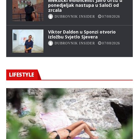
Meksički violončelist Jairo Ortiz u
ponedjeljak nastupa u Saloči od
zrcala
DUBROVNIK INSIDER
07/08/2026
Viktor Daldon u Sponzi otvorio
izložbu Svjetlo Sjevera
DUBROVNIK INSIDER
07/08/2026
LIFESTYLE