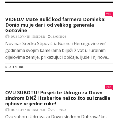
0
VIDEO// Mate Bulić kod farmera Dominka:
Donio mu je dar i od velikog generala
Gotovine
DUBROVNIK INSIDER
18/03/2026
Novinar Srećko Stipović iz Bosne i Hercegovine već
godinama svojim kamerama bilježi život u ruralnim
dijelovima zemlje, prikazujući običaje, ljude i njihove...
READ MORE
0
OVU SUBOTU! Posjetite Udrugu za Down
sindrom DNŽ i izaberite nešto što su izradile
njihove vrijedne ruke!
DUBROVNIK INSIDER
23/11/2023
Ovu subotu Udruga za Down sindrom Dubrovačko-