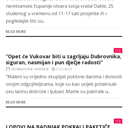
neretvanske županije otvara svoja vrata! Dakle, 25.
studenog u vremenu od 11-17 sati posjetite ih i
pogledajte što su...
READ MORE
0
”Opet će Vukovar biti u zagrljaju Dubrovnika,
siguran, nasmijan i pun dječje radosti”
DUBROVNIK INSIDER
17/11/2023
”Maleni su vrijedno skupljali poklone danima i donosili
svojim odgojiteljicama, koje su kao uvijek potaknule
ovu lavinu dobrote i ljubavi. Mame su pakirale u...
READ MORE
0
LOPOVI NA BADNJAK POKRALI PAKETIĆE