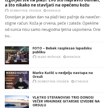
a što nikako ne stavljati na opečenu kožu
DUBROVNIK INSIDER
08/08/2026
Dovoljan je jedan dan na plaži bez pažnje da navečer-
stigne račun. Koža je crvena, peče i zateže. Opekline
od sunca nisu samo neugodna ljetna uspomena. One
su...
FOTO – Bebek rasplesao lapadsku
publiku
MARO BOŠNJAK
08/08/2026
Marko Kutlić u nedjelju nastupa na
Orsuli
DUBROVNIK INSIDER
07/08/2026
VLATKO STEFANOVSKI TRIO DONOSI
VEČER VRHUNSKE GITARSKE IZVEDBE NA
ORSULU