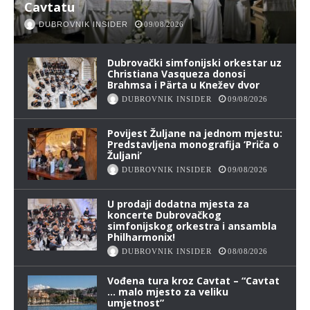
Cavtatu
DUBROVNIK INSIDER
09/08/2026
Dubrovački simfonijski orkestar uz
Christiana Vasqueza donosi
Brahmsa i Pärta u Knežev dvor
DUBROVNIK INSIDER
09/08/2026
Povijest Žuljane na jednom mjestu:
Predstavljena monografija ‘Priča o
Žuljani’
DUBROVNIK INSIDER
09/08/2026
U prodaji dodatna mjesta za
koncerte Dubrovačkog
simfonijskog orkestra i ansambla
Philharmonix!
DUBROVNIK INSIDER
08/08/2026
Vođena tura kroz Cavtat – “Cavtat
… malo mjesto za veliku
umjetnost”