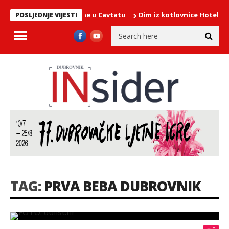
proslavi Gospe Snježne u Cavtatu
Dim iz kotlovnice Hotela More, 
POSLJEDNJE VIJESTI
TAG:
PRVA BEBA DUBROVNIK