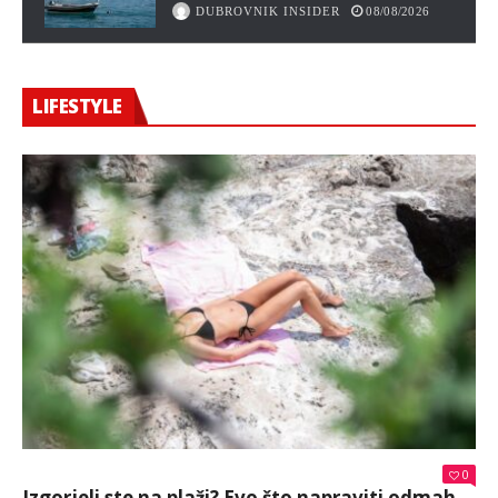
DUBROVNIK INSIDER
08/08/2026
LIFESTYLE
0
Izgorjeli ste na plaži? Evo što napraviti odmah,