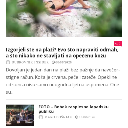
0
Izgorjeli ste na plaži? Evo što napraviti odmah,
a što nikako ne stavljati na opečenu kožu
DUBROVNIK INSIDER
08/08/2026
Dovoljan je jedan dan na plaži bez pažnje da navečer-
stigne račun. Koža je crvena, peče i zateže. Opekline
od sunca nisu samo neugodna ljetna uspomena. One
su...
FOTO – Bebek rasplesao lapadsku
publiku
MARO BOŠNJAK
08/08/2026