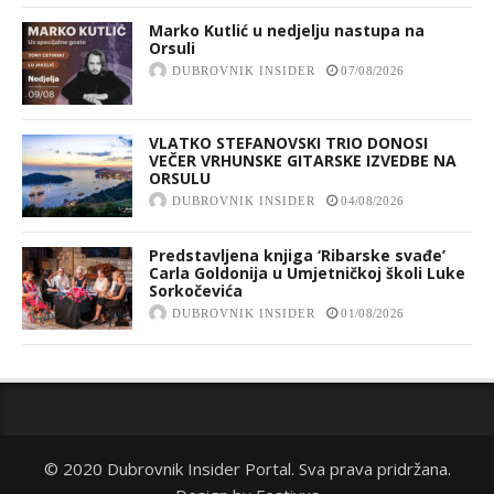
Marko Kutlić u nedjelju nastupa na
Orsuli
DUBROVNIK INSIDER
07/08/2026
VLATKO STEFANOVSKI TRIO DONOSI
VEČER VRHUNSKE GITARSKE IZVEDBE NA
ORSULU
DUBROVNIK INSIDER
04/08/2026
Predstavljena knjiga ‘Ribarske svađe’
Carla Goldonija u Umjetničkoj školi Luke
Sorkočevića
DUBROVNIK INSIDER
01/08/2026
© 2020 Dubrovnik Insider Portal. Sva prava pridržana.