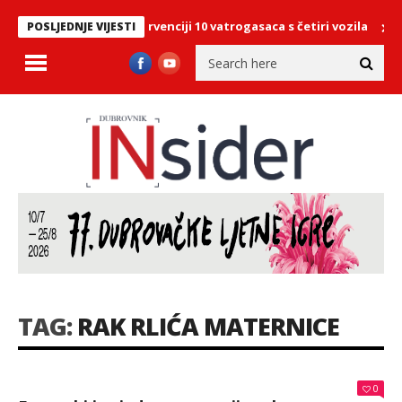
Hotela More, na intervenciji 10 vatrogasaca s četiri vozila
Dubrov
POSLJEDNJE VIJESTI
TAG:
RAK RLIĆA MATERNICE
0