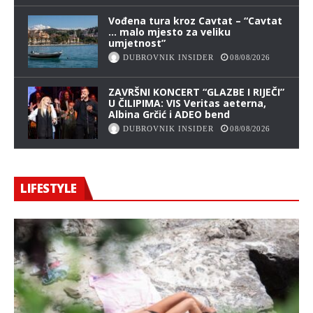
Vođena tura kroz Cavtat – “Cavtat
… malo mjesto za veliku
umjetnost”
DUBROVNIK INSIDER
08/08/2026
ZAVRŠNI KONCERT “GLAZBE I RIJEČI”
U ČILIPIMA: VIS Veritas aeterna,
Albina Grčić i ADEO bend
DUBROVNIK INSIDER
08/08/2026
LIFESTYLE