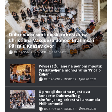
Dubrovački simfonijski orkestar uz
Christiana Vasqueza donosi Brahmsa i
Pärta u Knežev dvor
DUBROVNIK INSIDER
09/08/2026
Povijest Žuljane na jednom mjestu:
Predstavljena monografija ‘Priča o
Žuljani’
DUBROVNIK INSIDER
09/08/2026
U prodaji dodatna mjesta za
koncerte Dubrovačkog
simfonijskog orkestra i ansambla
Philharmonix!
DUBROVNIK INSIDER
08/08/2026