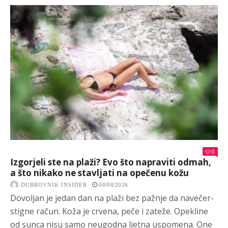
0
Izgorjeli ste na plaži? Evo što napraviti odmah,
a što nikako ne stavljati na opečenu kožu
DUBROVNIK INSIDER
08/08/2026
Dovoljan je jedan dan na plaži bez pažnje da navečer-
stigne račun. Koža je crvena, peče i zateže. Opekline
od sunca nisu samo neugodna ljetna uspomena. One