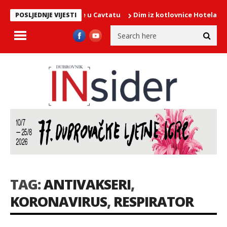
slavi Gospe Snježne u Cavtatu
Dim iz kotlovnice Hotela More, na 
POSLJEDNJE VIJESTI
TAG:
ANTIVAKSERI
,
KORONAVIRUS
,
RESPIRATOR