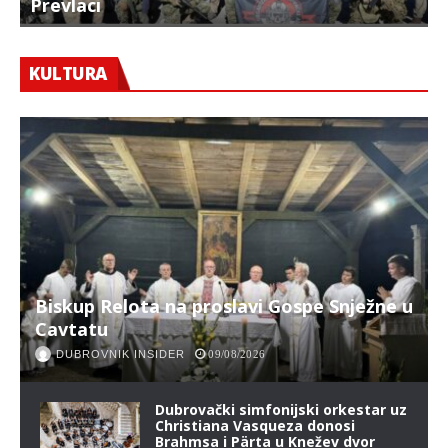
Prevlaci
F
KULTURA
Biskup Relota na proslavi Gospe Snježne u
Cavtatu
DUBROVNIK INSIDER
09/08/2026
Dubrovački simfonijski orkestar uz
Christiana Vasqueza donosi
Brahmsa i Pärta u Knežev dvor