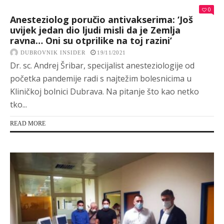
0
Anesteziolog poručio antivakserima: ‘Još
uvijek jedan dio ljudi misli da je Zemlja
ravna… Oni su otprilike na toj razini’
DUBROVNIK INSIDER
19/11/2021
Dr. sc. Andrej Šribar, specijalist anesteziologije od
početka pandemije radi s najtežim bolesnicima u
Kliničkoj bolnici Dubrava. Na pitanje što kao netko
tko...
READ MORE