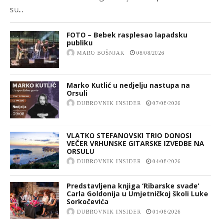
su...
FOTO – Bebek rasplesao lapadsku
publiku
MARO BOŠNJAK
08/08/2026
Marko Kutlić u nedjelju nastupa na
Orsuli
DUBROVNIK INSIDER
07/08/2026
VLATKO STEFANOVSKI TRIO DONOSI
VEČER VRHUNSKE GITARSKE IZVEDBE NA
ORSULU
DUBROVNIK INSIDER
04/08/2026
Predstavljena knjiga ‘Ribarske svađe’
Carla Goldonija u Umjetničkoj školi Luke
Sorkočevića
DUBROVNIK INSIDER
01/08/2026