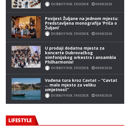
DUBROVNIK INSIDER
09/08/2026
Povijest Žuljane na jednom mjestu:
Predstavljena monografija ‘Priča o
Žuljani’
DUBROVNIK INSIDER
09/08/2026
U prodaji dodatna mjesta za
koncerte Dubrovačkog
simfonijskog orkestra i ansambla
Philharmonix!
DUBROVNIK INSIDER
08/08/2026
Vođena tura kroz Cavtat – “Cavtat
… malo mjesto za veliku
umjetnost”
DUBROVNIK INSIDER
08/08/2026
LIFESTYLE