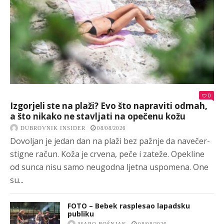
0
Izgorjeli ste na plaži? Evo što napraviti odmah,
a što nikako ne stavljati na opečenu kožu
DUBROVNIK INSIDER
08/08/2026
Dovoljan je jedan dan na plaži bez pažnje da navečer-
stigne račun. Koža je crvena, peče i zateže. Opekline
od sunca nisu samo neugodna ljetna uspomena. One
su...
FOTO – Bebek rasplesao lapadsku
publiku
MARO BOŠNJAK
08/08/2026