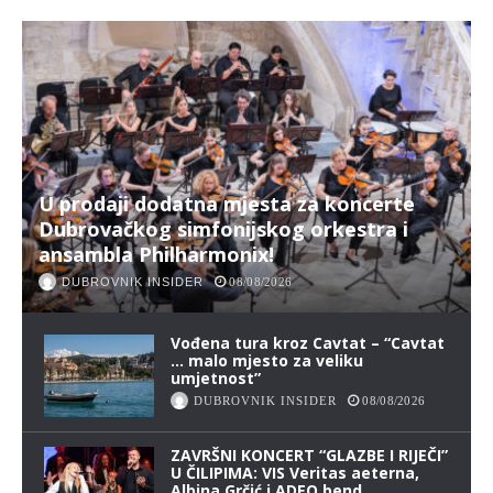
U prodaji dodatna mjesta za koncerte
Dubrovačkog simfonijskog orkestra i
ansambla Philharmonix!
DUBROVNIK INSIDER
08/08/2026
Vođena tura kroz Cavtat – “Cavtat
… malo mjesto za veliku
umjetnost”
DUBROVNIK INSIDER
08/08/2026
ZAVRŠNI KONCERT “GLAZBE I RIJEČI”
U ČILIPIMA: VIS Veritas aeterna,
Albina Grčić i ADEO bend