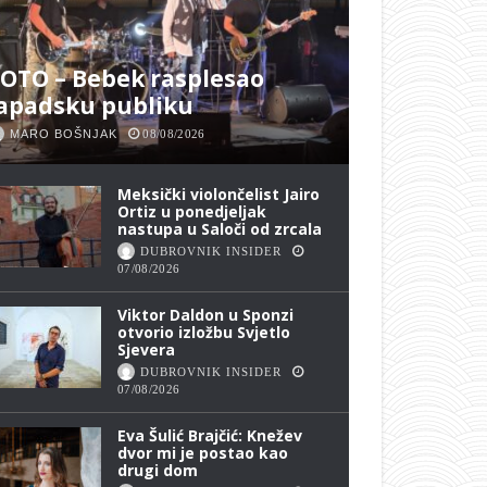
OTO – Bebek rasplesao
apadsku publiku
MARO BOŠNJAK
08/08/2026
Meksički violončelist Jairo
Ortiz u ponedjeljak
nastupa u Saloči od zrcala
DUBROVNIK INSIDER
07/08/2026
Viktor Daldon u Sponzi
otvorio izložbu Svjetlo
Sjevera
DUBROVNIK INSIDER
07/08/2026
Eva Šulić Brajčić: Knežev
dvor mi je postao kao
drugi dom