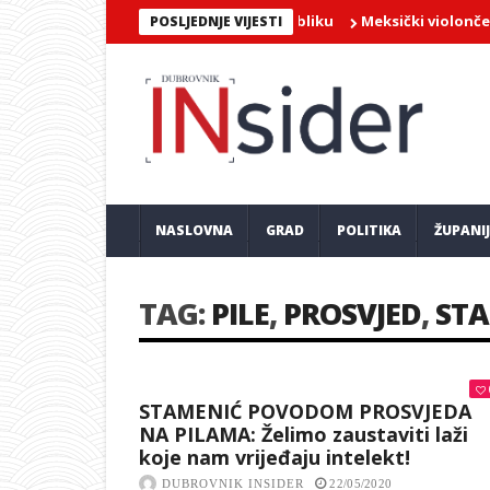
O – Bebek rasplesao lapadsku publiku
Meksički violončelist Ja
POSLJEDNJE VIJESTI
NASLOVNA
GRAD
POLITIKA
ŽUPANI
TAG:
PILE
,
PROSVJED
,
ST
STAMENIĆ POVODOM PROSVJEDA
NA PILAMA: Želimo zaustaviti laži
koje nam vrijeđaju intelekt!
DUBROVNIK INSIDER
22/05/2020