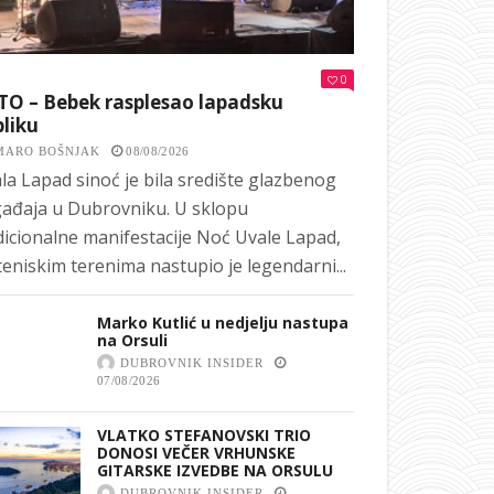
0
TO – Bebek rasplesao lapadsku
liku
MARO BOŠNJAK
08/08/2026
la Lapad sinoć je bila središte glazbenog
ađaja u Dubrovniku. U sklopu
dicionalne manifestacije Noć Uvale Lapad,
teniskim terenima nastupio je legendarni...
Marko Kutlić u nedjelju nastupa
na Orsuli
DUBROVNIK INSIDER
07/08/2026
VLATKO STEFANOVSKI TRIO
DONOSI VEČER VRHUNSKE
GITARSKE IZVEDBE NA ORSULU
DUBROVNIK INSIDER