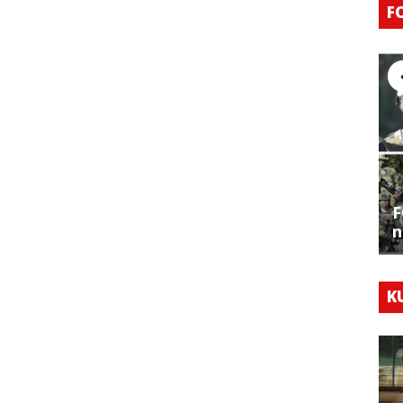
F
F
n
K