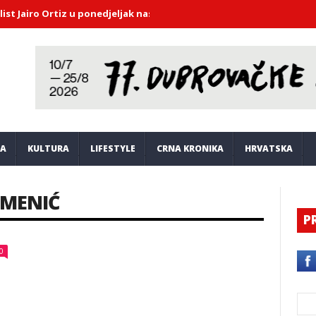
iro Ortiz u ponedjeljak nastupa u Saloči od zrcala
DHMZ upozorav
JA
KULTURA
LIFESTYLE
CRNA KRONIKA
HRVATSKA
AMENIĆ
P
0