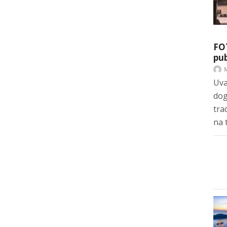
FO
pub
Uva
dog
tra
na 