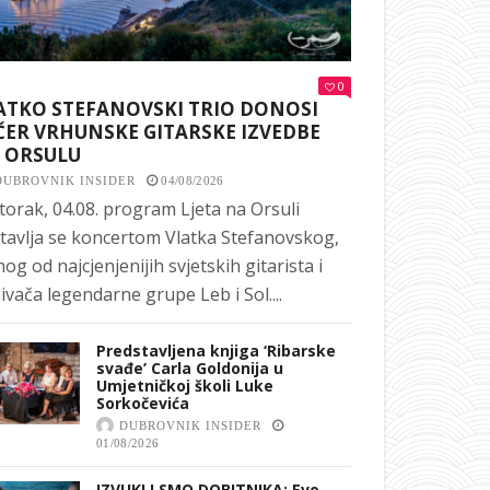
0
ATKO STEFANOVSKI TRIO DONOSI
ČER VRHUNSKE GITARSKE IZVEDBE
 ORSULU
DUBROVNIK INSIDER
04/08/2026
torak, 04.08. program Ljeta na Orsuli
tavlja se koncertom Vlatka Stefanovskog,
nog od najcjenjenijih svjetskih gitarista i
ivača legendarne grupe Leb i Sol....
Predstavljena knjiga ‘Ribarske
svađe’ Carla Goldonija u
Umjetničkoj školi Luke
Sorkočevića
DUBROVNIK INSIDER
01/08/2026
IZVUKLI SMO DOBITNIKA: Evo