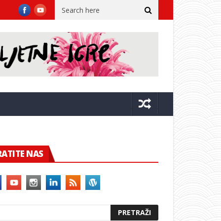
križ: Pozivamo na akciju dobrovoljnog darivanja krvi, posebno dariv
RATITE NAS