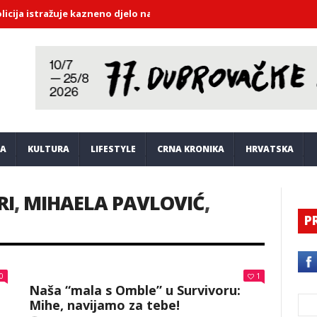
tražuje kazneno djelo na štetu 52-godišnjaka
Dubrovački Crveni 
JA
KULTURA
LIFESTYLE
CRNA KRONIKA
HRVATSKA
RI
,
MIHAELA PAVLOVIĆ
,
P
0
1
Naša “mala s Omble” u Survivoru:
Mihe, navijamo za tebe!