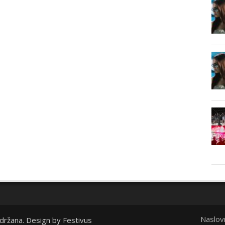
Naslov
idržana. Design by
Festivus