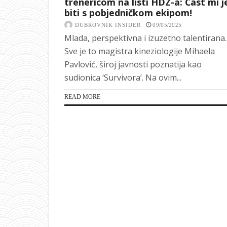
trenericom na listi HDZ-a: Čast mi j
biti s pobjedničkom ekipom!
DUBROVNIK INSIDER
09/05/2025
Mlada, perspektivna i izuzetno talentirana.
Sve je to magistra kineziologije Mihaela
Pavlović, široj javnosti poznatija kao
sudionica ‘Survivora’. Na ovim...
READ MORE