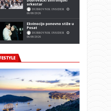
Dubrovački simfonijski
orkestar
DUBROVNIK INSIDER
06/08/2026
Ekvinocijo ponovno stiže u
Posat
DUBROVNIK INSIDER
06/08/2026
FESTYLE