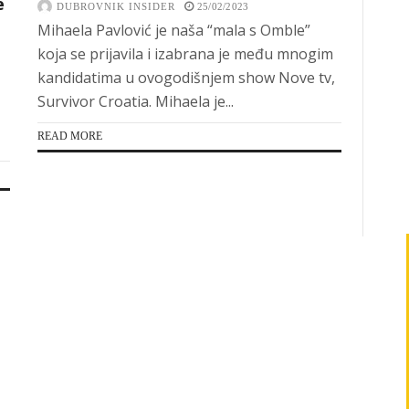
e
DUBROVNIK INSIDER
25/02/2023
Mihaela Pavlović je naša “mala s Omble”
koja se prijavila i izabrana je među mnogim
kandidatima u ovogodišnjem show Nove tv,
Survivor Croatia. Mihaela je...
READ MORE