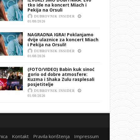
tko ide na koncert Miach i
Pekija na Orsuli
DUBROVNIK INSIDER
01/08/2026
NAGRADNA IGRA! Poklanjamo
dvije ulaznice za koncert Miach
i Pekija na Orsuli!
DUBROVNIK INSIDER
01/08/2026
(FOTO/VIDEO) Babin kuk sinoć
gorio od dobre atmosfere:
Kuzma i Shaka Zulu rasplesali
posjetitelje
DUBROVNIK INSIDER
01/08/2026
nica
Kontakt
Pravila korištenja
Impressum