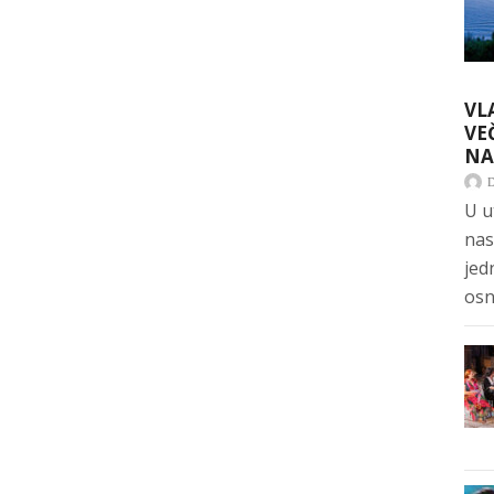
VL
VE
NA
U u
nas
jed
osn