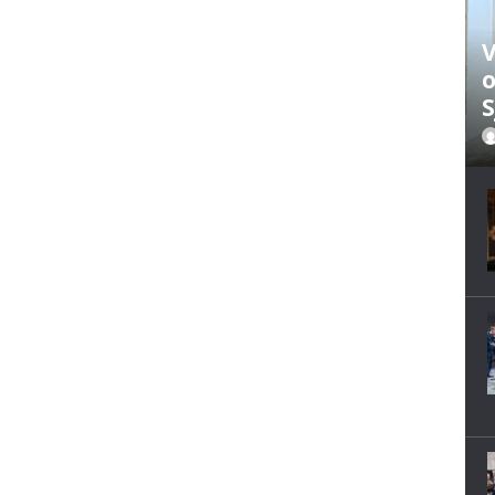
V
o
S