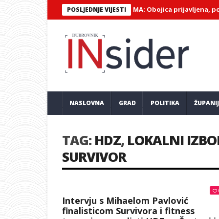
ČUN AUTOPRIJEVOZNIKA NA PILAMA: Obojica prijavljena, policija is
POSLJEDNJE VIJESTI
NASLOVNA
GRAD
POLITIKA
ŽUPANI
TAG:
HDZ
,
LOKALNI IZBO
SURVIVOR
Intervju s Mihaelom Pavlović
finalisticom Survivora i fitness