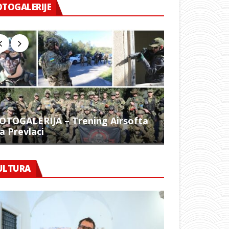
OTOGALERIJE
OTOGALERIJA – Trening Airsofta
a Prevlaci
FOTO – 1054.
ULTURA