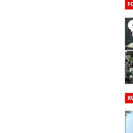
F
F
n
K