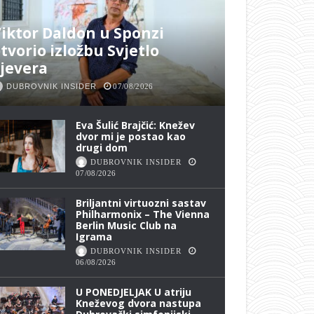
iktor Daldon u Sponzi
tvorio izložbu Svjetlo
jevera
DUBROVNIK INSIDER
07/08/2026
Eva Šulić Brajčić: Knežev
dvor mi je postao kao
drugi dom
DUBROVNIK INSIDER
07/08/2026
Briljantni virtuozni sastav
Philharmonix – The Vienna
Berlin Music Club na
Igrama
DUBROVNIK INSIDER
06/08/2026
U PONEDJELJAK U atriju
Kneževog dvora nastupa