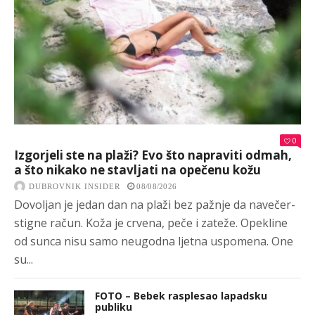
0
Izgorjeli ste na plaži? Evo što napraviti odmah,
a što nikako ne stavljati na opečenu kožu
DUBROVNIK INSIDER
08/08/2026
Dovoljan je jedan dan na plaži bez pažnje da navečer-
stigne račun. Koža je crvena, peče i zateže. Opekline
od sunca nisu samo neugodna ljetna uspomena. One
su...
FOTO – Bebek rasplesao lapadsku
publiku