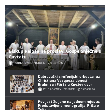
Biskup Relota na proslavi Gospe Snježne u
Cavtatu
DUBROVNIK INSIDER
09/08/2026
Dubrovački simfonijski orkestar uz
Christiana Vasqueza donosi
Brahmsa i Pärta u Knežev dvor
DUBROVNIK INSIDER
09/08/2026
Povijest Žuljane na jednom mjestu:
Predstavljena monografija ‘Priča o
Žuljani’