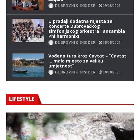
DUBROVNIK INSIDER
09/08/2026
U prodaji dodatna mjesta za
koncerte Dubrovačkog
simfonijskog orkestra i ansambla
Philharmonix!
DUBROVNIK INSIDER
08/08/2026
Vođena tura kroz Cavtat – “Cavtat
… malo mjesto za veliku
umjetnost”
DUBROVNIK INSIDER
08/08/2026
LIFESTYLE