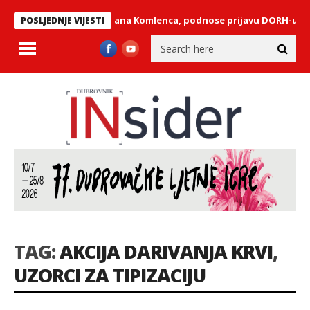
odgovore o smrti Gorana Komlenca, podnose prijavu DORH-u
Ple
POSLJEDNJE VIJESTI
TAG:
AKCIJA DARIVANJA KRVI
,
UZORCI ZA TIPIZACIJU