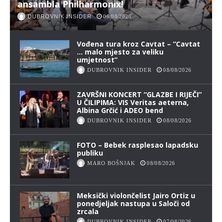
ansambla Philharmonix!
DUBROVNIK INSIDER
08/08/2026
Vođena tura kroz Cavtat – “Cavtat
… malo mjesto za veliku
umjetnost”
DUBROVNIK INSIDER
08/08/2026
ZAVRŠNI KONCERT “GLAZBE I RIJEČI”
U ČILIPIMA: VIS Veritas aeterna,
Albina Grčić i ADEO bend
DUBROVNIK INSIDER
08/08/2026
FOTO – Bebek rasplesao lapadsku
publiku
MARO BOŠNJAK
08/08/2026
Meksički violončelist Jairo Ortiz u
ponedjeljak nastupa u Saloči od
zrcala
DUBROVNIK INSIDER
07/08/2026