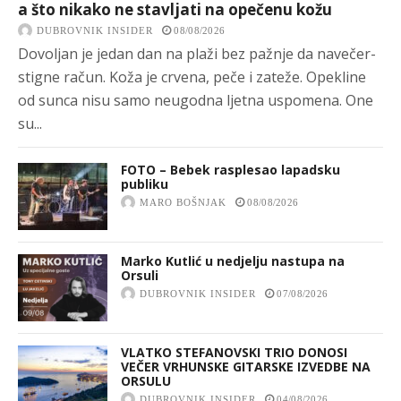
a što nikako ne stavljati na opečenu kožu
DUBROVNIK INSIDER
08/08/2026
Dovoljan je jedan dan na plaži bez pažnje da navečer-
stigne račun. Koža je crvena, peče i zateže. Opekline
od sunca nisu samo neugodna ljetna uspomena. One
su...
FOTO – Bebek rasplesao lapadsku
publiku
MARO BOŠNJAK
08/08/2026
Marko Kutlić u nedjelju nastupa na
Orsuli
DUBROVNIK INSIDER
07/08/2026
VLATKO STEFANOVSKI TRIO DONOSI
VEČER VRHUNSKE GITARSKE IZVEDBE NA
ORSULU
DUBROVNIK INSIDER
04/08/2026