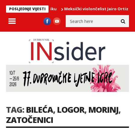
plesao lapadsku publiku
Meksički violončelist Jairo Ortiz u pon
POSLJEDNJE VIJESTI
TAG:
BILEĆA
,
LOGOR
,
MORINJ
,
ZATOČENICI