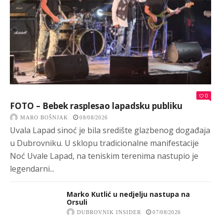
0
FOTO – Bebek rasplesao lapadsku publiku
MARO BOŠNJAK
08/08/2026
Uvala Lapad sinoć je bila središte glazbenog događaja
u Dubrovniku. U sklopu tradicionalne manifestacije
Noć Uvale Lapad, na teniskim terenima nastupio je
legendarni...
Marko Kutlić u nedjelju nastupa na
Orsuli
DUBROVNIK INSIDER
07/08/2026