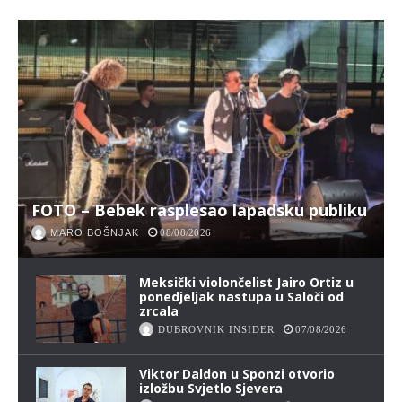
FOTO – Bebek rasplesao lapadsku publiku
MARO BOŠNJAK
08/08/2026
Meksički violončelist Jairo Ortiz u
ponedjeljak nastupa u Saloči od
zrcala
DUBROVNIK INSIDER
07/08/2026
Viktor Daldon u Sponzi otvorio
izložbu Svjetlo Sjevera