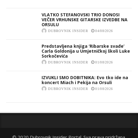
VLATKO STEFANOVSKI TRIO DONOSI
VEČER VRHUNSKE GITARSKE IZVEDBE NA
ORSULU
DUBROVNIK INSIDER
04/08/2026
Predstavljena knjiga ‘Ribarske svađe’
Carla Goldonija u Umjetničkoj školi Luke
Sorkočevića
DUBROVNIK INSIDER
01/08/2026
IZVUKLI SMO DOBITNIKA: Evo tko ide na
koncert Miach i Pekija na Orsuli
DUBROVNIK INSIDER
01/08/2026
© 2020 Dubrovnik Insider Portal. Sva prava pridržana.