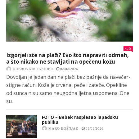
0
Izgorjeli ste na plaži? Evo što napraviti odmah,
a što nikako ne stavljati na opečenu kožu
DUBROVNIK INSIDER
08/08/2026
Dovoljan je jedan dan na plaži bez pažnje da navečer-
stigne račun. Koža je crvena, peče i zateže. Opekline
od sunca nisu samo neugodna ljetna uspomena. One
su...
FOTO – Bebek rasplesao lapadsku
publiku
MARO BOŠNJAK
08/08/2026