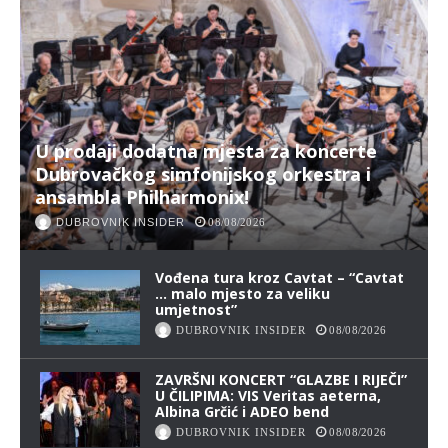
U prodaji dodatna mjesta za koncerte
Dubrovačkog simfonijskog orkestra i
ansambla Philharmonix!
DUBROVNIK INSIDER
08/08/2026
Vođena tura kroz Cavtat – “Cavtat
… malo mjesto za veliku
umjetnost”
DUBROVNIK INSIDER
08/08/2026
ZAVRŠNI KONCERT “GLAZBE I RIJEČI”
U ČILIPIMA: VIS Veritas aeterna,
Albina Grčić i ADEO bend
DUBROVNIK INSIDER
08/08/2026