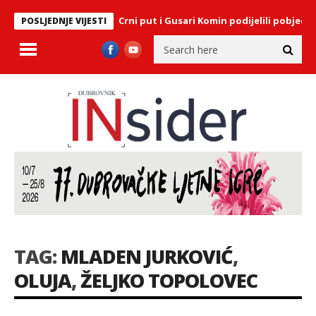
nica Maratona lađa: Crni put i Gusari Komin podijelili pobjedu
S
POSLJEDNJE VIJESTI
TAG:
MLADEN JURKOVIĆ
,
OLUJA
,
ŽELJKO TOPOLOVEC