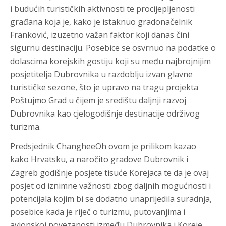
i budućih turističkih aktivnosti te procijepljenosti
građana koja je, kako je istaknuo gradonačelnik
Franković, izuzetno važan faktor koji danas čini
sigurnu destinaciju. Posebice se osvrnuo na podatke o
dolascima korejskih gostiju koji su među najbrojnijim
posjetitelja Dubrovnika u razdoblju izvan glavne
turističke sezone, što je upravo na tragu projekta
Poštujmo Grad u čijem je središtu daljnji razvoj
Dubrovnika kao cjelogodišnje destinacije održivog
turizma.
Predsjednik ChangheeOh ovom je prilikom kazao
kako Hrvatsku, a naročito gradove Dubrovnik i
Zagreb godišnje posjete tisuće Korejaca te da je ovaj
posjet od iznimne važnosti zbog daljnih mogućnosti i
potencijala kojim bi se dodatno unaprijedila suradnja,
posebice kada je riječ o turizmu, putovanjima i
avionskoj povezanosti između Dubrovnika i Koreje.