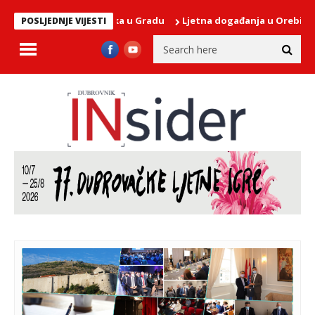
lava Sv. Dominika u Gradu
Ljetna događanja u Orebiću: pučke f
POSLJEDNJE VIJESTI