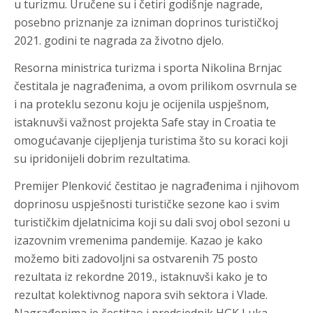
u turizmu. Uručene su i četiri godišnje nagrade,
posebno priznanje za izniman doprinos turističkoj
2021. godini te nagrada za životno djelo.
Resorna ministrica turizma i sporta Nikolina Brnjac
čestitala je nagrađenima, a ovom prilikom osvrnula se
i na proteklu sezonu koju je ocijenila uspješnom,
istaknuvši važnost projekta Safe stay in Croatia te
omogućavanje cijepljenja turistima što su koraci koji
su ipridonijeli dobrim rezultatima.
Premijer Plenković čestitao je nagrađenima i njihovom
doprinosu uspješnosti turističke sezone kao i svim
turističkim djelatnicima koji su dali svoj obol sezoni u
izazovnim vremenima pandemije. Kazao je kako
možemo biti zadovoljni sa ostvarenih 75 posto
rezultata iz rekordne 2019., istaknuvši kako je to
rezultat kolektivnog napora svih sektora i Vlade.