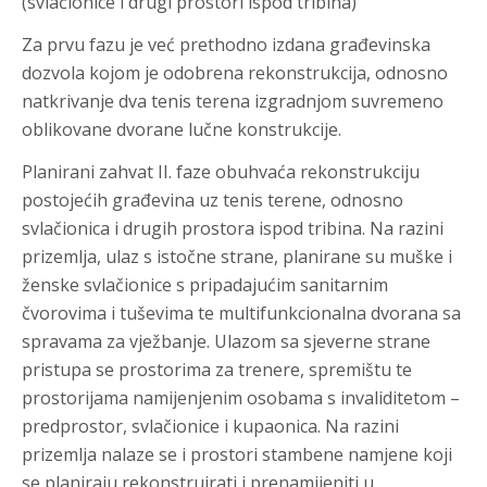
(svlačionice i drugi prostori ispod tribina)
Za prvu fazu je već prethodno izdana građevinska
dozvola kojom je odobrena rekonstrukcija, odnosno
natkrivanje dva tenis terena izgradnjom suvremeno
oblikovane dvorane lučne konstrukcije.
Planirani zahvat II. faze obuhvaća rekonstrukciju
postojećih građevina uz tenis terene, odnosno
svlačionica i drugih prostora ispod tribina. Na razini
prizemlja, ulaz s istočne strane, planirane su muške i
ženske svlačionice s pripadajućim sanitarnim
čvorovima i tuševima te multifunkcionalna dvorana sa
spravama za vježbanje. Ulazom sa sjeverne strane
pristupa se prostorima za trenere, spremištu te
prostorijama namijenjenim osobama s invaliditetom –
predprostor, svlačionice i kupaonica. Na razini
prizemlja nalaze se i prostori stambene namjene koji
se planiraju rekonstruirati i prenamijeniti u