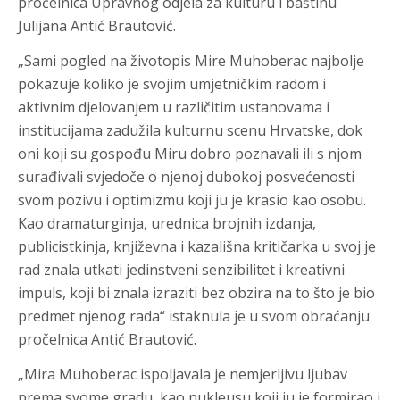
pročelnica Upravnog odjela za kulturu i baštinu
Julijana Antić Brautović.
„Sami pogled na životopis Mire Muhoberac najbolje
pokazuje koliko je svojim umjetničkim radom i
aktivnim djelovanjem u različitim ustanovama i
institucijama zadužila kulturnu scenu Hrvatske, dok
oni koji su gospođu Miru dobro poznavali ili s njom
surađivali svjedoče o njenoj dubokoj posvećenosti
svom pozivu i optimizmu koji ju je krasio kao osobu.
Kao dramaturginja, urednica brojnih izdanja,
publicistkinja, književna i kazališna kritičarka u svoj je
rad znala utkati jedinstveni senzibilitet i kreativni
impuls, koji bi znala izraziti bez obzira na to što je bio
predmet njenog rada“ istaknula je u svom obraćanju
pročelnica Antić Brautović.
„Mira Muhoberac ispoljavala je nemjerljivu ljubav
prema svome gradu, kao nukleusu koji ju je formirao i