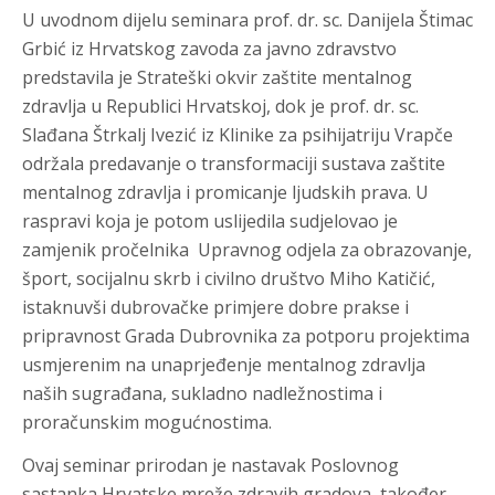
U uvodnom dijelu seminara prof. dr. sc. Danijela Štimac
Grbić iz Hrvatskog zavoda za javno zdravstvo
predstavila je Strateški okvir zaštite mentalnog
zdravlja u Republici Hrvatskoj, dok je prof. dr. sc.
Slađana Štrkalj Ivezić iz Klinike za psihijatriju Vrapče
održala predavanje o transformaciji sustava zaštite
mentalnog zdravlja i promicanje ljudskih prava. U
raspravi koja je potom uslijedila sudjelovao je
zamjenik pročelnika Upravnog odjela za obrazovanje,
šport, socijalnu skrb i civilno društvo Miho Katičić,
istaknuvši dubrovačke primjere dobre prakse i
pripravnost Grada Dubrovnika za potporu projektima
usmjerenim na unaprjeđenje mentalnog zdravlja
naših sugrađana, sukladno nadležnostima i
proračunskim mogućnostima.
Ovaj seminar prirodan je nastavak Poslovnog
sastanka Hrvatske mreže zdravih gradova, također