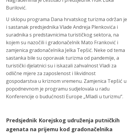
Nagrađenima je čestitao i predsjednik HGK Luka
Burilović.
U sklopu programa Dana hrvatskog turizma održan je
i sastanak predsjednika Vlade Andreja Plenkovića i
suradnika s predstavnicima turističkog sektora, na
kojem su nazočili i gradonačelnik Mato Franković i
zamjenica gradonačelnika Jelka Tepšić. Neke od tema
sastanka bile su oporavak turizma od pandemije, a
turistički djelatnici su i iskazali zahvalnost Vladi za
odlične mjere za zaposlenost i likvidnost
gospodarstva u kriznom vremenu. Zamjenica Tepšić u
popodnevnom je programu sudjelovala u radu
Konferencije o budućnosti Europe „Mladi u turizmu“.
Predsjednik Korejskog udruženja putničkih
agenata na prijemu kod gradonačelnika