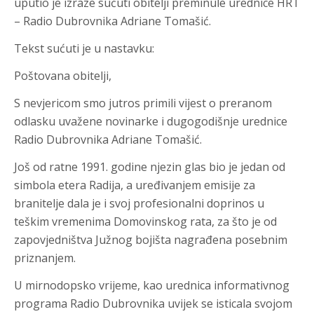
uputio je izraze sućuti obitelji preminule urednice HRT
– Radio Dubrovnika Adriane Tomašić.
Tekst sućuti je u nastavku:
Poštovana obitelji,
S nevjericom smo jutros primili vijest o preranom
odlasku uvažene novinarke i dugogodišnje urednice
Radio Dubrovnika Adriane Tomašić.
Još od ratne 1991. godine njezin glas bio je jedan od
simbola etera Radija, a uređivanjem emisije za
branitelje dala je i svoj profesionalni doprinos u
teškim vremenima Domovinskog rata, za što je od
zapovjedništva Južnog bojišta nagrađena posebnim
priznanjem.
U mirnodopsko vrijeme, kao urednica informativnog
programa Radio Dubrovnika uvijek se isticala svojom