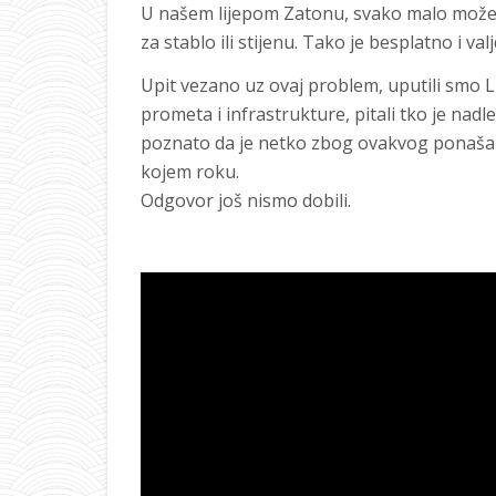
U našem lijepom Zatonu, svako malo možete
za stablo ili stijenu. Tako je besplatno i val
Upit vezano uz ovaj problem, uputili smo L
prometa i infrastrukture, pitali tko je nadle
poznato da je netko zbog ovakvog ponašanj
kojem roku.
Odgovor još nismo dobili.