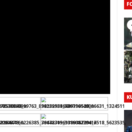
F
F
n
K