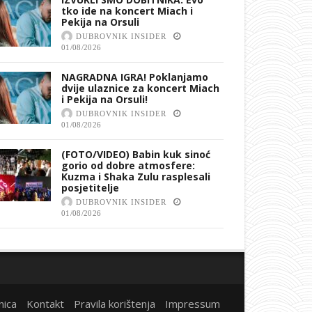
tko ide na koncert Miach i
Pekija na Orsuli
DUBROVNIK INSIDER
01/08/2026
NAGRADNA IGRA! Poklanjamo
dvije ulaznice za koncert Miach
i Pekija na Orsuli!
DUBROVNIK INSIDER
01/08/2026
(FOTO/VIDEO) Babin kuk sinoć
gorio od dobre atmosfere:
Kuzma i Shaka Zulu rasplesali
posjetitelje
DUBROVNIK INSIDER
01/08/2026
nica
Kontakt
Pravila korištenja
Impressum