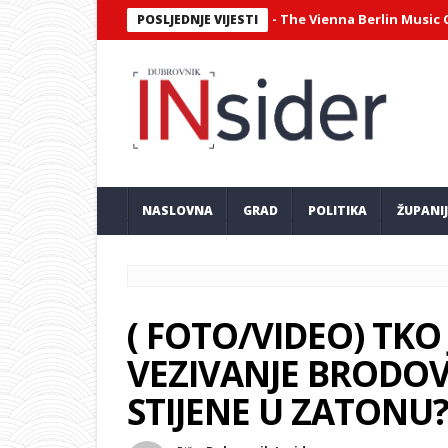
tni virtuozni sastav Philharmonix – The Vienna Berlin Music Club n
POSLJEDNJE VIJESTI
NASLOVNA
GRAD
POLITIKA
ŽUPANI
( FOTO/VIDEO) TKO
VEZIVANJE BRODOVA
STIJENE U ZATONU