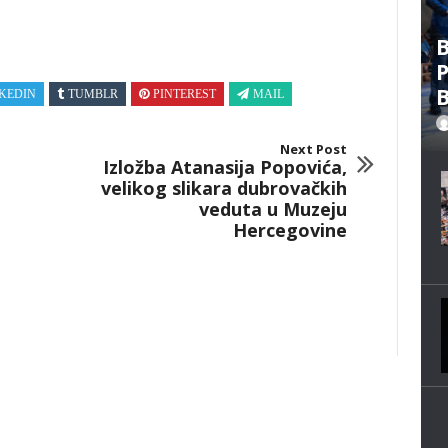
B
P
B
KEDIN
TUMBLR
PINTEREST
MAIL
Next Post
Izložba Atanasija Popovića,
velikog slikara dubrovačkih
veduta u Muzeju
Hercegovine