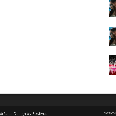
Naslov
idržana. Design by
Festivus