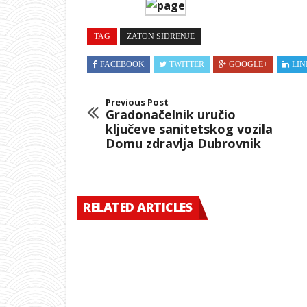
TAG
ZATON SIDRENJE
FACEBOOK
TWITTER
GOOGLE+
LIN
Previous Post
Gradonačelnik uručio
ključeve sanitetskog vozila
Domu zdravlja Dubrovnik
RELATED ARTICLES