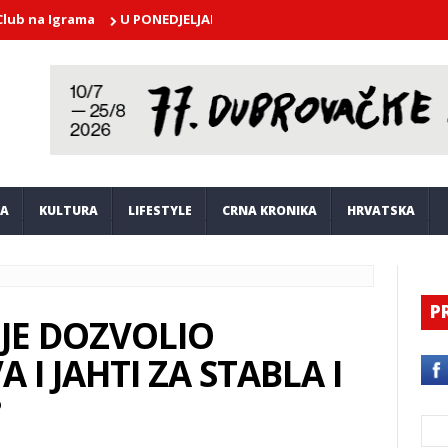
a Igrama
U PONEDJELJAK U atriju Kneževog dvora nastupa Dubrova
JA
KULTURA
LIFESTYLE
CRNA KRONIKA
HRVATSKA
P
 JE DOZVOLIO
 I JAHTI ZA STABLA I
?