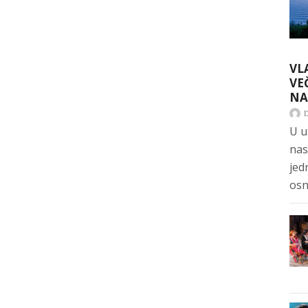
VL
VE
NA
U u
nas
jed
osn