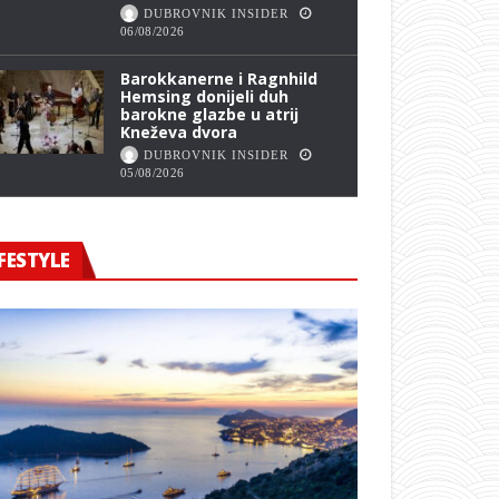
DUBROVNIK INSIDER
06/08/2026
Barokkanerne i Ragnhild
Hemsing donijeli duh
barokne glazbe u atrij
Kneževa dvora
DUBROVNIK INSIDER
05/08/2026
FESTYLE