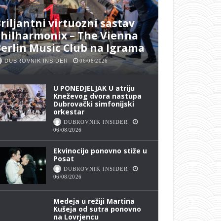
riljantni virtuozni sastav
hilharmonix – The Vienna
erlin Music Club na Igrama
DUBROVNIK INSIDER
06/08/2026
U PONEDJELJAK U atriju
Kneževog dvora nastupa
Dubrovački simfonijski
orkestar
DUBROVNIK INSIDER
06/08/2026
Ekvinocijo ponovno stiže u
Posat
DUBROVNIK INSIDER
06/08/2026
Medeja u režiji Martina
Kušeja od sutra ponovno
na Lovrjencu