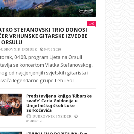
0
ATKO STEFANOVSKI TRIO DONOSI
ČER VRHUNSKE GITARSKE IZVEDBE
 ORSULU
DUBROVNIK INSIDER
04/08/2026
torak, 04.08. program Ljeta na Orsuli
tavlja se koncertom Vlatka Stefanovskog,
nog od najcjenjenijih svjetskih gitarista i
ivača legendarne grupe Leb i Sol....
Predstavljena knjiga ‘Ribarske
svađe’ Carla Goldonija u
Umjetničkoj školi Luke
Sorkočevića
DUBROVNIK INSIDER
01/08/2026
IZVUKLI SMO DOBITNIKA: Evo