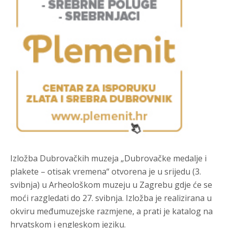
Izložba Dubrovačkih muzeja „Dubrovačke medalje i
plakete – otisak vremena“ otvorena je u srijedu (3.
svibnja) u Arheološkom muzeju u Zagrebu gdje će se
moći razgledati do 27. svibnja. Izložba je realizirana u
okviru međumuzejske razmjene, a prati je katalog na
hrvatskom i engleskom jeziku.