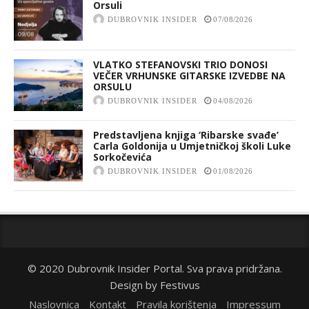
Orsuli
DUBROVNIK INSIDER
07/08/2026
VLATKO STEFANOVSKI TRIO DONOSI
VEČER VRHUNSKE GITARSKE IZVEDBE NA
ORSULU
DUBROVNIK INSIDER
04/08/2026
Predstavljena knjiga ‘Ribarske svađe’
Carla Goldonija u Umjetničkoj školi Luke
Sorkočevića
DUBROVNIK INSIDER
01/08/2026
© 2020 Dubrovnik Insider Portal. Sva prava pridržana.
Design by
Festivus
Naslovnica
Kontakt
Pravila korištenja
Impressum