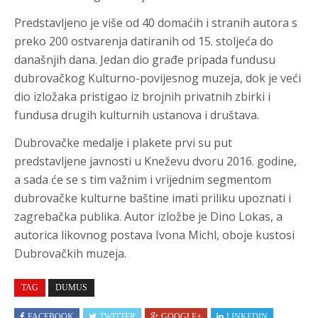
Predstavljeno je više od 40 domaćih i stranih autora s
preko 200 ostvarenja datiranih od 15. stoljeća do
današnjih dana. Jedan dio građe pripada fundusu
dubrovačkog Kulturno-povijesnog muzeja, dok je veći
dio izložaka pristigao iz brojnih privatnih zbirki i
fundusa drugih kulturnih ustanova i društava.
Dubrovačke medalje i plakete prvi su put
predstavljene javnosti u Kneževu dvoru 2016. godine,
a sada će se s tim važnim i vrijednim segmentom
dubrovačke kulturne baštine imati priliku upoznati i
zagrebačka publika. Autor izložbe je Dino Lokas, a
autorica likovnog postava Ivona Michl, oboje kustosi
Dubrovačkih muzeja.
TAG
DUMUS
FACEBOOK
TWITTER
GOOGLE+
LINKEDIN