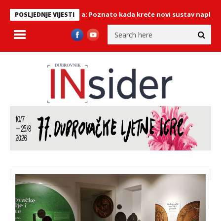
atskim autocestama: Poznato kada kreće novi sustav naplate cest
POSLJEDNJE VIJESTI