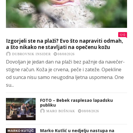
0
Izgorjeli ste na plaži? Evo što napraviti odmah,
a što nikako ne stavljati na opečenu kožu
DUBROVNIK INSIDER
08/08/2026
Dovoljan je jedan dan na plaži bez pažnje da navečer-
stigne račun. Koža je crvena, peče i zateže. Opekline
od sunca nisu samo neugodna ljetna uspomena. One
su...
FOTO – Bebek rasplesao lapadsku
publiku
MARO BOŠNJAK
08/08/2026
Marko Kutlić u nedjelju nastupa na