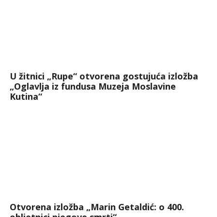
U žitnici „Rupe“ otvorena gostujuća izložba
„Oglavlja iz fundusa Muzeja Moslavine
Kutina“
Otvorena izložba „Marin Getaldić: o 400.