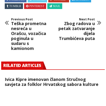
TUMBLR
PINTEREST
MAIL
Previous Post
Next Post
Teška prometna
Zbog radova u
nesreća u
petak zatvaranje
Orašcu, vozačica
dijela
poginula u
Trumbićeva puta
sudaru s
kamionom
RELATED ARTICLES
Ivica Kipre imenovan članom Stručnog
savjeta za folklor Hrvatskog sabora kulture