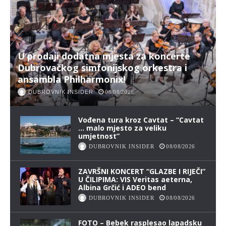
U prodaji dodatna mjesta za koncerte
Dubrovačkog simfonijskog orkestra i
ansambla Philharmonix!
DUBROVNIK INSIDER
08/08/2026
Vođena tura kroz Cavtat – “Cavtat
… malo mjesto za veliku
umjetnost”
DUBROVNIK INSIDER
08/08/2026
ZAVRŠNI KONCERT “GLAZBE I RIJEČI”
U ČILIPIMA: VIS Veritas aeterna,
Albina Grčić i ADEO bend
DUBROVNIK INSIDER
08/08/2026
FOTO – Bebek rasplesao lapadsku