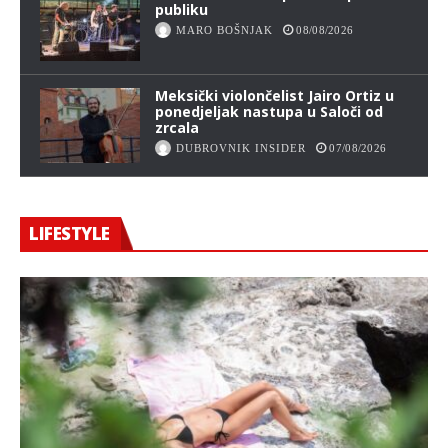
publiku
MARO BOŠNJAK
08/08/2026
Meksički violončelist Jairo Ortiz u
ponedjeljak nastupa u Saloči od
zrcala
DUBROVNIK INSIDER
07/08/2026
LIFESTYLE