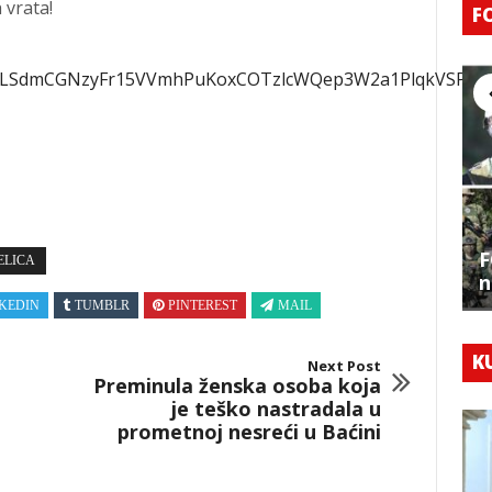
 vrata!
F
AIpQLSdmCGNzyFr15VVmhPuKoxCOTzlcWQep3W2a1PlqkVSP5c
F
ELICA
n
KEDIN
TUMBLR
PINTEREST
MAIL
K
Next Post
Preminula ženska osoba koja
je teško nastradala u
prometnoj nesreći u Baćini