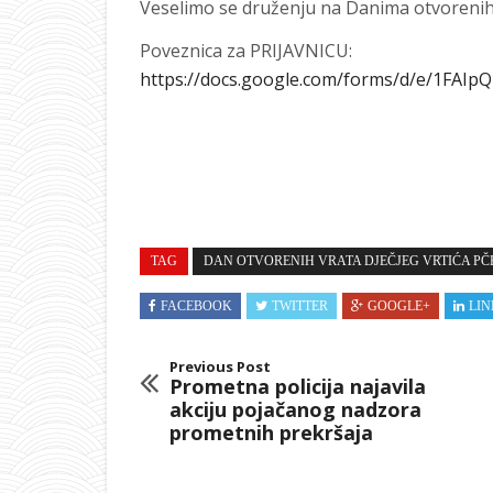
Veselimo se druženju na Danima otvorenih
Poveznica za PRIJAVNICU:
https://docs.google.com/forms/d/e/1F
TAG
DAN OTVORENIH VRATA DJEČJEG VRTIĆA PČ
FACEBOOK
TWITTER
GOOGLE+
LIN
Previous Post
Prometna policija najavila
akciju pojačanog nadzora
prometnih prekršaja