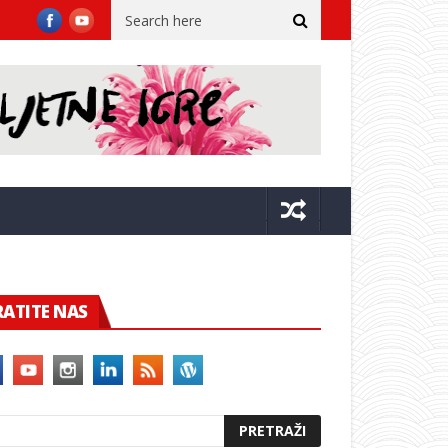
FOTO/ Zavirite u Ćevap’s Place – novo omiljeno mjesto u gradu!
RATITE NAS