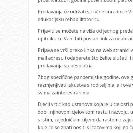
prosinca 2021. godine putem Zoom platfo
Predavanja će održati stručne suradnice Vr
edukacijsku rehabilitatoricu.
Prijaviti se možete na više od jednog pred
upitniku će Vam biti poslan link za odabra
Prijava se vrši preko linka na web stranici 
mail adresu i odaberete što želite slušati, 
predavanja su besplatna.
Zbog specifične pandemijske godine, ove g
razmjenjivati iskustva s roditeljima, ali o
svima zainteresiranima.
Dječji vrtić kao ustanova koja je u cjelost
dobi, njihovom cjelovitom rastu i razvoju, 
s istim, zajedničkim ciljem: da rastemo za
koje će se znati nositi s izazovima koji ga č