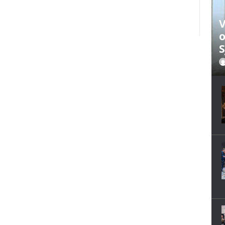
V
o
S