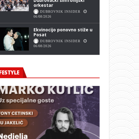
Dubrovački simfonijski
orkestar
DUBROVNIK INSIDER
06/08/2026
Ekvinocijo ponovno stiže u
Posat
DUBROVNIK INSIDER
06/08/2026
FESTYLE