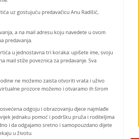
rme.
tića uz gostujuću predavačicu Anu Radišić,
avanja, a na mail adresu koju navedete u ovom
na predavanja.
vrtića u jednostavna tri koraka: upišete ime, svoju
i na mail stiže poveznica za predavanje. Sva
odine ne možemo zaista otvoriti vrata i uživo
ve virtualne prozore možemo i otvaramo ih širom
i posvećena odgoju i obrazovanju djece najmlađe
uvijek jednaku pomoć i podršku pruža i roditeljima
jedno i da odgajamo sretno i samopouzdano dijete
ekaju u životu.