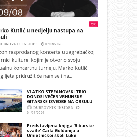
0
ko Kutlić u nedjelju nastupa na
uli
DUBROVNIK INSIDER
07/08/2026
on rasprodanog koncerta u zagrebačkoj
rnici kulture, kojim je otvorio svoju
ualnu koncertnu turneju, Marko Kutlić
g ljeta pridružit će nam se i na...
VLATKO STEFANOVSKI TRIO
DONOSI VEČER VRHUNSKE
GITARSKE IZVEDBE NA ORSULU
DUBROVNIK INSIDER
04/08/2026
Predstavljena knjiga ‘Ribarske
svađe’ Carla Goldonija u
Umjetničkoj školi Luke