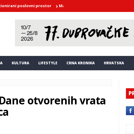
ni poslovni prostor
Marko Kutlić u nedjelju nastupa na Orsuli
JA
KULTURA
LIFESTYLE
CRNA KRONIKA
HRVATSKA
P
 Dane otvorenih vrata
ca