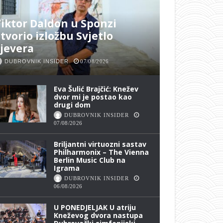
iktor Daldon u Sponzi
tvorio izložbu Svjetlo
jevera
DUBROVNIK INSIDER
07/08/2026
Eva Šulić Brajčić: Knežev
dvor mi je postao kao
drugi dom
DUBROVNIK INSIDER
07/08/2026
Briljantni virtuozni sastav
Philharmonix – The Vienna
Berlin Music Club na
Igrama
DUBROVNIK INSIDER
06/08/2026
U PONEDJELJAK U atriju
Kneževog dvora nastupa