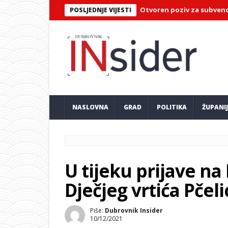
lika za poduzetnike u Dubrovniku: Otvoren poziv za subvencionira
POSLJEDNJE VIJESTI
NASLOVNA
GRAD
POLITIKA
ŽUPANI
U tijeku prijave na
Dječjeg vrtića Pčeli
Piše:
Dubrovnik Insider
10/12/2021