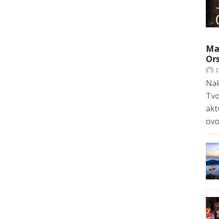
Mar
Ors
Nak
Tvo
akt
ovo