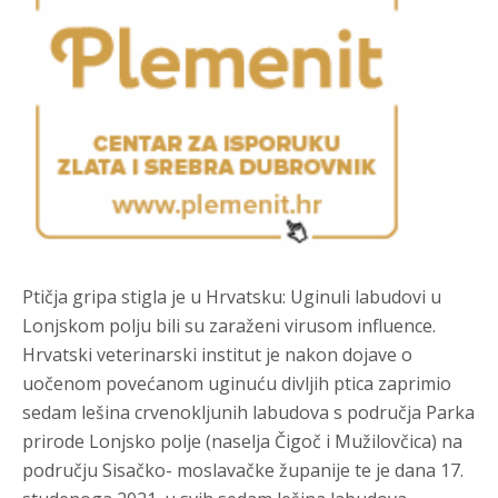
Ptičja gripa stigla je u Hrvatsku: Uginuli labudovi u
Lonjskom polju bili su zaraženi virusom influence.
Hrvatski veterinarski institut je nakon dojave o
uočenom povećanom uginuću divljih ptica zaprimio
sedam lešina crvenokljunih labudova s područja Parka
prirode Lonjsko polje (naselja Čigoč i Mužilovčica) na
području Sisačko- moslavačke županije te je dana 17.