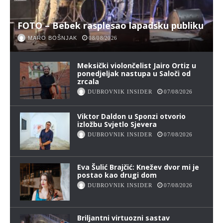
FOTO – Bebek rasplesao lapadsku publiku
MARO BOŠNJAK
08/08/2026
Meksički violončelist Jairo Ortiz u
ponedjeljak nastupa u Saloči od
zrcala
DUBROVNIK INSIDER
07/08/2026
Viktor Daldon u Sponzi otvorio
izložbu Svjetlo Sjevera
DUBROVNIK INSIDER
07/08/2026
Eva Šulić Brajčić: Knežev dvor mi je
postao kao drugi dom
DUBROVNIK INSIDER
07/08/2026
Briljantni virtuozni sastav