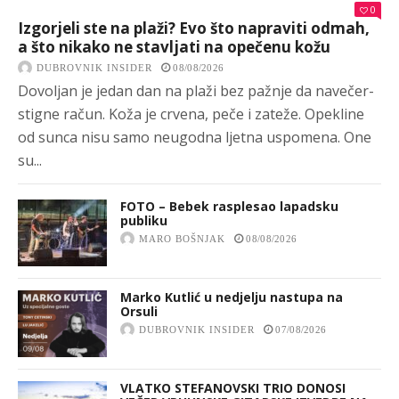
0
Izgorjeli ste na plaži? Evo što napraviti odmah,
a što nikako ne stavljati na opečenu kožu
DUBROVNIK INSIDER
08/08/2026
Dovoljan je jedan dan na plaži bez pažnje da navečer-
stigne račun. Koža je crvena, peče i zateže. Opekline
od sunca nisu samo neugodna ljetna uspomena. One
su...
FOTO – Bebek rasplesao lapadsku
publiku
MARO BOŠNJAK
08/08/2026
Marko Kutlić u nedjelju nastupa na
Orsuli
DUBROVNIK INSIDER
07/08/2026
VLATKO STEFANOVSKI TRIO DONOSI