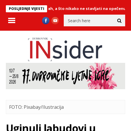
o što napraviti odmah, a što nikako ne stavljati na opečenu kožu
Z
POSLJEDNJE VIJESTI
FOTO: Pixabay/Ilustracija
Uginuli labudovi u