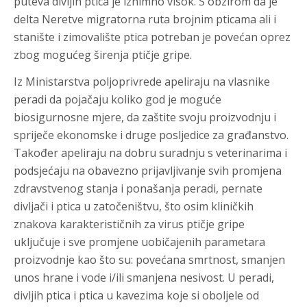
puteva divljih ptica je iznimno visok. S obzirom da je
delta Neretve migratorna ruta brojnim pticama ali i
stanište i zimovalište ptica potreban je povećan oprez
zbog mogućeg širenja ptičje gripe.
Iz Ministarstva poljoprivrede apeliraju na vlasnike
peradi da pojačaju koliko god je moguće
biosigurnosne mjere, da zaštite svoju proizvodnju i
spriječe ekonomske i druge posljedice za građanstvo.
Također apeliraju na dobru suradnju s veterinarima i
podsjećaju na obavezno prijavljivanje svih promjena
zdravstvenog stanja i ponašanja peradi, pernate
divljači i ptica u zatočeništvu, što osim kliničkih
znakova karakterističnih za virus ptičje gripe
uključuje i sve promjene uobičajenih parametara
proizvodnje kao što su: povećana smrtnost, smanjen
unos hrane i vode i/ili smanjena nesivost. U peradi,
divljih ptica i ptica u kavezima koje si oboljele od