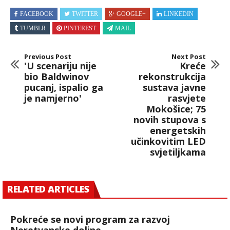
FACEBOOK
TWITTER
GOOGLE+
LINKEDIN
TUMBLR
PINTEREST
MAIL
Previous Post
Next Post
'U scenariju nije
Kreće
bio Baldwinov
rekonstrukcija
pucanj, ispalio ga
sustava javne
je namjerno'
rasvjete
Mokošice; 75
novih stupova s
energetskih
učinkovitim LED
svjetiljkama
RELATED ARTICLES
Pokreće se novi program za razvoj