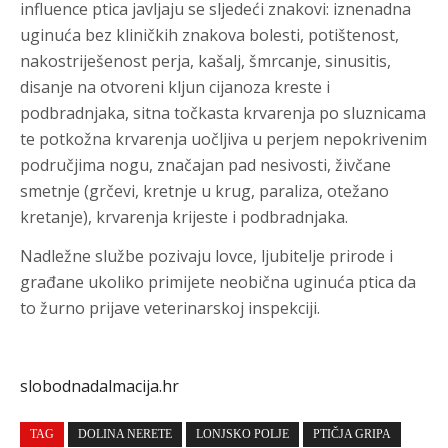
influence ptica javljaju se sljedeći znakovi: iznenadna
uginuća bez kliničkih znakova bolesti, potištenost,
nakostriješenost perja, kašalj, šmrcanje, sinusitis,
disanje na otvoreni kljun cijanoza kreste i
podbradnjaka, sitna točkasta krvarenja po sluznicama
te potkožna krvarenja uočljiva u perjem nepokrivenim
područjima nogu, značajan pad nesivosti, živčane
smetnje (grčevi, kretnje u krug, paraliza, otežano
kretanje), krvarenja krijeste i podbradnjaka.
Nadležne službe pozivaju lovce, ljubitelje prirode i
građane ukoliko primijete neobična uginuća ptica da
to žurno prijave veterinarskoj inspekciji.
slobodnadalmacija.hr
TAG
DOLINA NERETE
LONJSKO POLJE
PTIČJA GRIPA