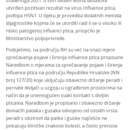
studenoga 2021. u svih sedam lešina labudova
utvrđen pozitivan rezultat na virus Influence ptica,
podtipa H5N1. U tijeku je provedba dodatnih metoda
dijagnostike kojima će se utvrditi radi li se o visoko ili
nisko patogenoj influenci ptica, priopćilo je
Ministarstvo poljoprivrede.
Podsjetimo, na području RH su već na snazi mjere
sprečavanja pojave i širenja influence ptica propisane
Naredbom o mjerama za sprečavanje pojave i širenja
influence ptica na području Republike Hrvatske (NN
broj 127/20) koje uključuju obavezno držanje peradi i
pernate divljači u uzgoju u ograđenim prostorima na
način da je onemogućen svaki kontakt s divljim
pticama. Naredbom je propisano i obavezno držanje
domaćih pataka i gusaka odvojeno od ostalih vrsta
peradi s obzirom da patke i guske najčešće ne
pokazuju kliničke znakove bolesti, a često prenose