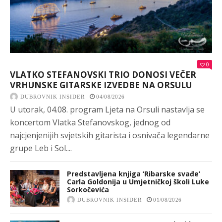
0
VLATKO STEFANOVSKI TRIO DONOSI VEČER
VRHUNSKE GITARSKE IZVEDBE NA ORSULU
DUBROVNIK INSIDER
04/08/2026
U utorak, 04.08. program Ljeta na Orsuli nastavlja se
koncertom Vlatka Stefanovskog, jednog od
najcjenjenijih svjetskih gitarista i osnivača legendarne
grupe Leb i Sol....
Predstavljena knjiga ‘Ribarske svađe’
Carla Goldonija u Umjetničkoj školi Luke
Sorkočevića
DUBROVNIK INSIDER
01/08/2026