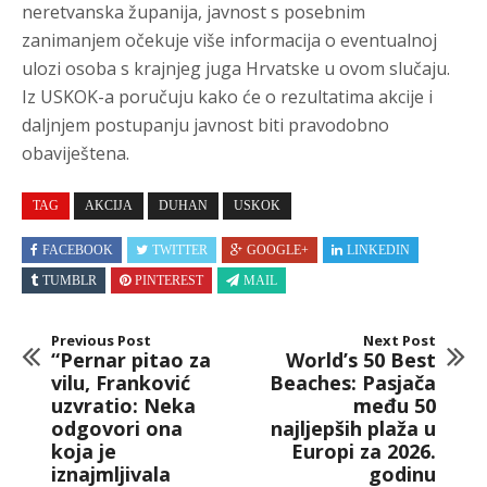
neretvanska županija, javnost s posebnim
zanimanjem očekuje više informacija o eventualnoj
ulozi osoba s krajnjeg juga Hrvatske u ovom slučaju.
Iz USKOK-a poručuju kako će o rezultatima akcije i
daljnjem postupanju javnost biti pravodobno
obaviještena.
TAG
AKCIJA
DUHAN
USKOK
FACEBOOK
TWITTER
GOOGLE+
LINKEDIN
TUMBLR
PINTEREST
MAIL
Previous Post
Next Post
“Pernar pitao za
World’s 50 Best
vilu, Franković
Beaches: Pasjača
uzvratio: Neka
među 50
odgovori ona
najljepših plaža u
koja je
Europi za 2026.
iznajmljivala
godinu