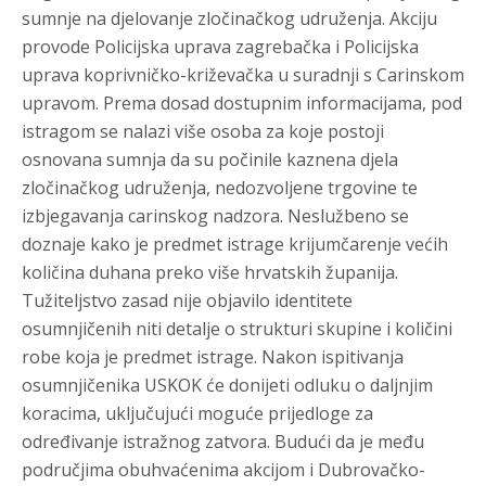
sumnje na djelovanje zločinačkog udruženja. Akciju
provode Policijska uprava zagrebačka i Policijska
uprava koprivničko-križevačka u suradnji s Carinskom
upravom. Prema dosad dostupnim informacijama, pod
istragom se nalazi više osoba za koje postoji
osnovana sumnja da su počinile kaznena djela
zločinačkog udruženja, nedozvoljene trgovine te
izbjegavanja carinskog nadzora. Neslužbeno se
doznaje kako je predmet istrage krijumčarenje većih
količina duhana preko više hrvatskih županija.
Tužiteljstvo zasad nije objavilo identitete
osumnjičenih niti detalje o strukturi skupine i količini
robe koja je predmet istrage. Nakon ispitivanja
osumnjičenika USKOK će donijeti odluku o daljnjim
koracima, uključujući moguće prijedloge za
određivanje istražnog zatvora. Budući da je među
područjima obuhvaćenima akcijom i Dubrovačko-