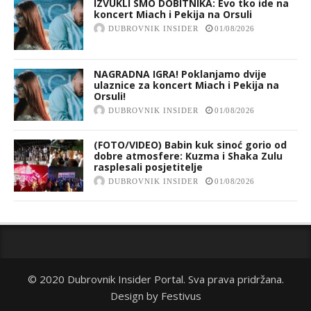
IZVUKLI SMO DOBITNIKA: Evo tko ide na
koncert Miach i Pekija na Orsuli
DUBROVNIK INSIDER
01/08/2026
NAGRADNA IGRA! Poklanjamo dvije
ulaznice za koncert Miach i Pekija na
Orsuli!
DUBROVNIK INSIDER
01/08/2026
(FOTO/VIDEO) Babin kuk sinoć gorio od
dobre atmosfere: Kuzma i Shaka Zulu
rasplesali posjetitelje
DUBROVNIK INSIDER
01/08/2026
© 2020 Dubrovnik Insider Portal. Sva prava pridržana.
Design by
Festivus