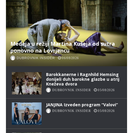
Medeja u režiji Martina Kušeja od sutra
ponovno na Lovrjencu
DUBROVNIK INSIDER
06/08/2026
Barokkanerne i Ragnhild Hemsing
donijeli duh barokne glazbe u atrij
Kneževa dvora
DUBROVNIK INSIDER
05/08/2026
JANJINA Izveden program “Valovi”
DUBROVNIK INSIDER
05/08/2026