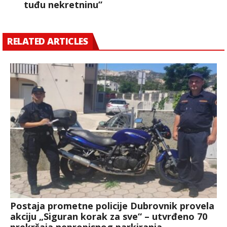
tuđu nekretninu”
RELATED ARTICLES
Postaja prometne policije Dubrovnik provela
akciju „Siguran korak za sve“ – utvrđeno 70
prekršaja nepropisnog parkiranja