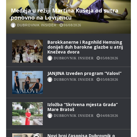
Medeja u režiji Martina Kušeja od sutra
ponovno na Lovrjencu
DUBROVNIK INSIDER
06/08/2026
Barokkanerne i Ragnhild Hemsing
donijeli duh barokne glazbe u atrij
Kneževa dvora
DUBROVNIK INSIDER
05/08/2026
JANJINA Izveden program “Valovi”
DUBROVNIK INSIDER
05/08/2026
Izložba “Skrivena mjesta Grada”
Mare Bratoš
DUBROVNIK INSIDER
04/08/2026
Novi broj časopisa Dubrovnik o