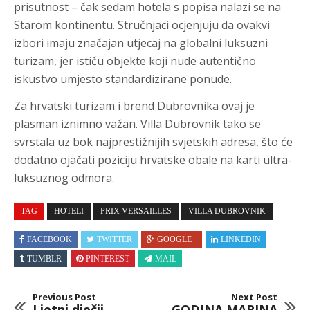
prisutnost – čak sedam hotela s popisa nalazi se na
Starom kontinentu. Stručnjaci ocjenjuju da ovakvi
izbori imaju značajan utjecaj na globalni luksuzni
turizam, jer ističu objekte koji nude autentično
iskustvo umjesto standardizirane ponude.
Za hrvatski turizam i brend Dubrovnika ovaj je
plasman iznimno važan. Villa Dubrovnik tako se
svrstala uz bok najprestižnijih svjetskih adresa, što će
dodatno ojačati poziciju hrvatske obale na karti ultra-
luksuznog odmora.
TAG
HOTELI
PRIX VERSAILLES
VILLA DUBROVNIK
FACEBOOK
TWITTER
GOOGLE+
LINKEDIN
TUMBLR
PINTEREST
MAIL
Previous Post
Next Post
Ljetni dječji
GODINA MARINA