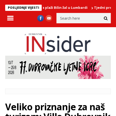
nečišćenja mora na plaži Bilin žal u Lumbardi
Tjedni pregled po
POSLJEDNJE VIJESTI
Veliko priznanje za naš