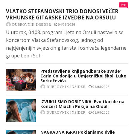
0
VLATKO STEFANOVSKI TRIO DONOSI VEČER
VRHUNSKE GITARSKE IZVEDBE NA ORSULU
DUBROVNIK INSIDER
04/08/2026
U utorak, 04.08. program Ljeta na Orsuli nastavlja se
koncertom Vlatka Stefanovskog, jednog od
najcjenjenijih svjetskih gitarista i osnivača legendarne
grupe Leb i Sol....
Predstavljena knjiga ‘Ribarske svađe’
Carla Goldonija u Umjetničkoj školi Luke
Sorkočevića
DUBROVNIK INSIDER
01/08/2026
IZVUKLI SMO DOBITNIKA: Evo tko ide na
koncert Miach i Pekija na Orsuli
DUBROVNIK INSIDER
01/08/2026
NAGRADNA IGRA! Poklanjamo dvije