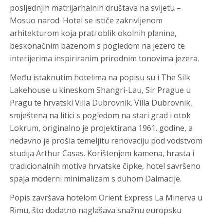
posljednjih matrijarhalnih društava na svijetu –
Mosuo narod. Hotel se ističe zakrivljenom
arhitekturom koja prati oblik okolnih planina,
beskonačnim bazenom s pogledom na jezero te
interijerima inspiriranim prirodnim tonovima jezera.
Među istaknutim hotelima na popisu su i The Silk
Lakehouse u kineskom Shangri-Lau, Sir Prague u
Pragu te hrvatski Villa Dubrovnik. Villa Dubrovnik,
smještena na litici s pogledom na stari grad i otok
Lokrum, originalno je projektirana 1961. godine, a
nedavno je prošla temeljitu renovaciju pod vodstvom
studija Arthur Casas. Korištenjem kamena, hrasta i
tradicionalnih motiva hrvatske čipke, hotel savršeno
spaja moderni minimalizam s duhom Dalmacije.
Popis završava hotelom Orient Express La Minerva u
Rimu, što dodatno naglašava snažnu europsku