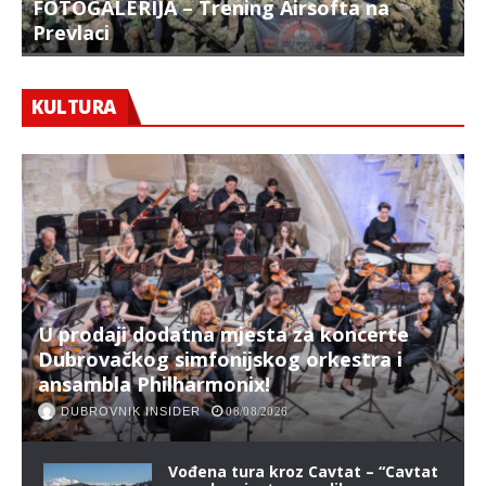
FOTOGALERIJA – Trening Airsofta na
Prevlaci
F
KULTURA
U prodaji dodatna mjesta za koncerte
Dubrovačkog simfonijskog orkestra i
ansambla Philharmonix!
DUBROVNIK INSIDER
08/08/2026
Vođena tura kroz Cavtat – “Cavtat