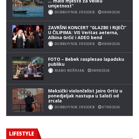
… malo mjesto za veliku
umjetnost”
DUBROVNIK INSIDER
08/08/2026
ZAVRŠNI KONCERT “GLAZBE I RIJEČI”
U ČILIPIMA: VIS Veritas aeterna,
Albina Grčić i ADEO bend
DUBROVNIK INSIDER
08/08/2026
FOTO – Bebek rasplesao lapadsku
publiku
MARO BOŠNJAK
08/08/2026
Meksički violončelist Jairo Ortiz u
ponedjeljak nastupa u Saloči od
zrcala
DUBROVNIK INSIDER
07/08/2026
LIFESTYLE