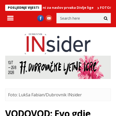
orela i FUN H2O Mlini za naslov prvaka Divlje lige
FOTO/ Na Pelin
POSLJEDNJE VIJESTI
Foto: Lukša Fabian/Dubrovnik INsider
VODOVOD: Evo gdje