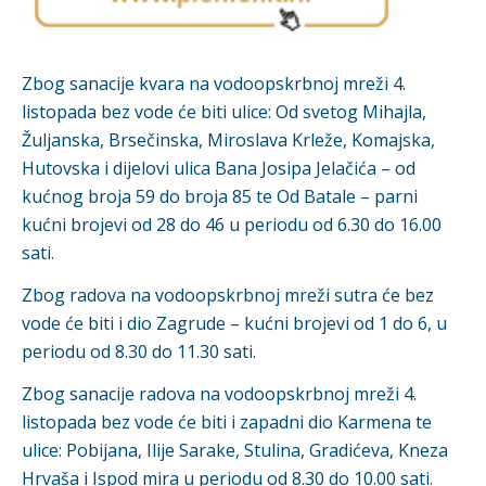
Zbog sanacije kvara na vodoopskrbnoj mreži 4.
listopada
bez vode će biti ulice: Od svetog Mihajla,
Žuljanska, Brsečinska, Miroslava Krleže, Komajska,
Hutovska i dijelovi ulica Bana Josipa Jelačića – od
kućnog broja 59 do broja 85 te Od Batale – parni
kućni brojevi od 28 do 46 u periodu od 6.30 do 16.00
sati.
Zbog radova na vodoopskrbnoj mreži sutra će bez
vode će biti i dio Zagrude – kućni brojevi od 1 do 6, u
periodu od 8.30 do 11.30 sati
.
Zbog sanacije
radova na vodoopskrbnoj mreži 4.
listopada
bez vode će biti i zapadni dio Karmena te
ulice: Pobijana, Ilije Sarake, Stulina, Gradićeva, Kneza
Hrvaša i Ispod mira
u periodu od 8.30 do 10.00 sati
.