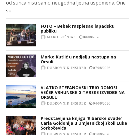
od sunca nisu samo neugodna ljetna uspomena. One
su...
FOTO – Bebek rasplesao lapadsku
publiku
MARO BOŠNJAK
08/08/2026
Marko Kutlić u nedjelju nastupa na
Orsuli
DUBROVNIK INSIDER
07/08/2026
VLATKO STEFANOVSKI TRIO DONOSI
VEČER VRHUNSKE GITARSKE IZVEDBE NA
ORSULU
DUBROVNIK INSIDER
04/08/2026
Predstavljena knjiga ‘Ribarske svađe’
Carla Goldonija u Umjetničkoj školi Luke
Sorkočevića
DUBROVNIK INSIDER
01/08/2026