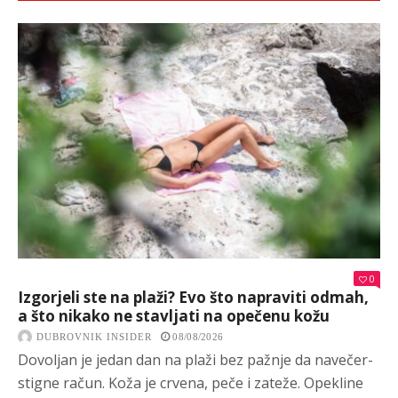
0
Izgorjeli ste na plaži? Evo što napraviti odmah,
a što nikako ne stavljati na opečenu kožu
DUBROVNIK INSIDER
08/08/2026
Dovoljan je jedan dan na plaži bez pažnje da navečer-
stigne račun. Koža je crvena, peče i zateže. Opekline