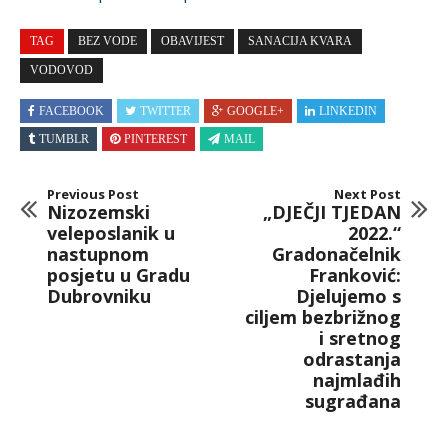
TAG
BEZ VODE
OBAVIJEST
SANACIJA KVARA
VODOVOD
FACEBOOK
TWITTER
GOOGLE+
LINKEDIN
TUMBLR
PINTEREST
MAIL
Previous Post
Next Post
Nizozemski
„DJEČJI TJEDAN
veleposlanik u
2022.“
nastupnom
Gradonačelnik
posjetu u Gradu
Franković:
Dubrovniku
Djelujemo s
ciljem bezbrižnog
i sretnog
odrastanja
najmlađih
sugrađana