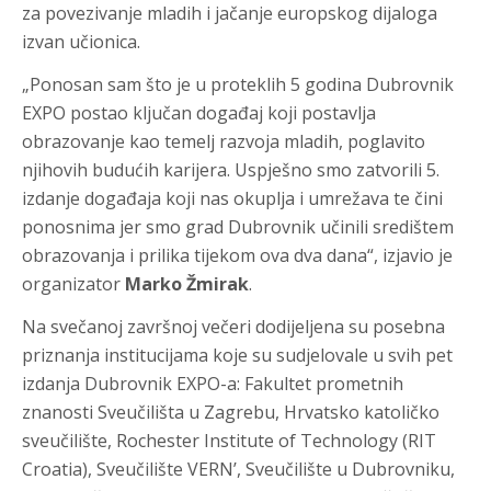
za povezivanje mladih i jačanje europskog dijaloga
izvan učionica.
„Ponosan sam što je u proteklih 5 godina Dubrovnik
EXPO postao ključan događaj koji postavlja
obrazovanje kao temelj razvoja mladih, poglavito
njihovih budućih karijera. Uspješno smo zatvorili 5.
izdanje događaja koji nas okuplja i umrežava te čini
ponosnima jer smo grad Dubrovnik učinili središtem
obrazovanja i prilika tijekom ova dva dana“, izjavio je
organizator
Marko Žmirak
.
Na svečanoj završnoj večeri dodijeljena su posebna
priznanja institucijama koje su sudjelovale u svih pet
izdanja Dubrovnik EXPO-a: Fakultet prometnih
znanosti Sveučilišta u Zagrebu, Hrvatsko katoličko
sveučilište, Rochester Institute of Technology (RIT
Croatia), Sveučilište VERN’, Sveučilište u Dubrovniku,