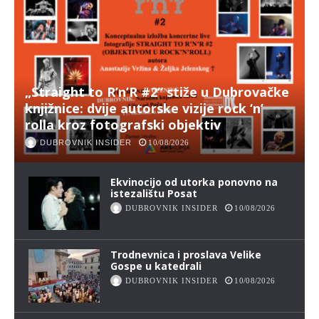
„Straight to R’n’R #2“ stiže u Dubrovačke
knjižnice: dvije autorske vizije rock ‘n’
rolla kroz fotografski objektiv
DUBROVNIK INSIDER
10/08/2026
Ekvinocijo od utorka ponovno na
istezalištu Posat
DUBROVNIK INSIDER
10/08/2026
Trodnevnica i proslava Velike
Gospe u katedrali
DUBROVNIK INSIDER
10/08/2026