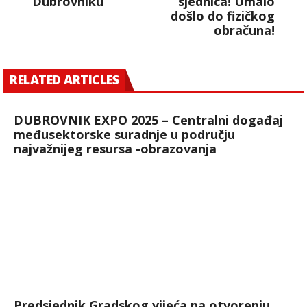
Dubrovniku
sjednica! Umalo
došlo do fizičkog
obračuna!
RELATED ARTICLES
DUBROVNIK EXPO 2025 – Centralni događaj
međusektorske suradnje u području
najvažnijeg resursa -obrazovanja
Predsjednik Gradskog vijeća na otvorenju