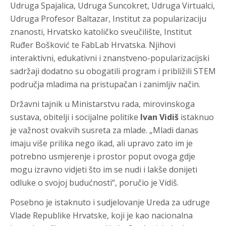
Udruga Spajalica, Udruga Suncokret, Udruga Virtualci,
Udruga Profesor Baltazar, Institut za popularizaciju
znanosti, Hrvatsko katoličko sveučilište, Institut
Ruđer Bošković te FabLab Hrvatska. Njihovi
interaktivni, edukativni i znanstveno-popularizacijski
sadržaji dodatno su obogatili program i približili STEM
područja mladima na pristupačan i zanimljiv način.
Državni tajnik u Ministarstvu rada, mirovinskoga
sustava, obitelji i socijalne politike
Ivan Vidiš
istaknuo
je važnost ovakvih susreta za mlade. „Mladi danas
imaju više prilika nego ikad, ali upravo zato im je
potrebno usmjerenje i prostor poput ovoga gdje
mogu izravno vidjeti što im se nudi i lakše donijeti
odluke o svojoj budućnosti“, poručio je Vidiš.
Posebno je istaknuto i sudjelovanje Ureda za udruge
Vlade Republike Hrvatske, koji je kao nacionalna