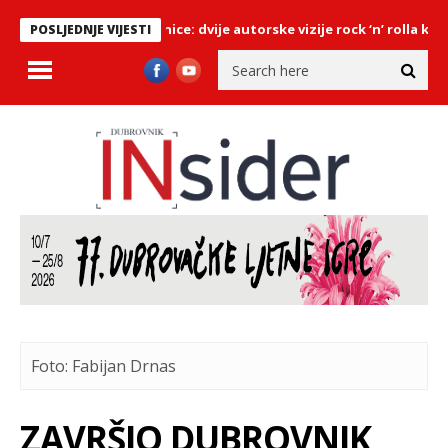
u Dubrovačke knjižnice: dvije autorske vizije rock ‘n’ rolla kroz foto
POSLJEDNJE VIJESTI
Foto: Fabijan Drnas
ZAVRŠIO DUBROVNIK