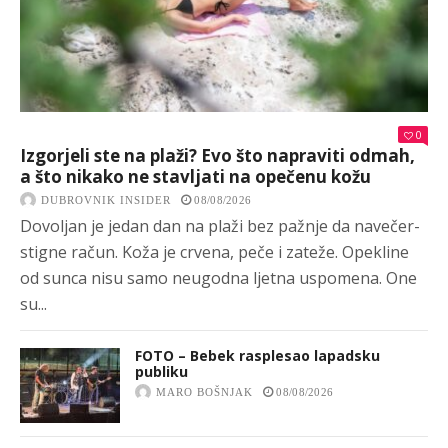
0
Izgorjeli ste na plaži? Evo što napraviti odmah,
a što nikako ne stavljati na opečenu kožu
DUBROVNIK INSIDER
08/08/2026
Dovoljan je jedan dan na plaži bez pažnje da navečer-
stigne račun. Koža je crvena, peče i zateže. Opekline
od sunca nisu samo neugodna ljetna uspomena. One
su...
FOTO – Bebek rasplesao lapadsku
publiku
MARO BOŠNJAK
08/08/2026