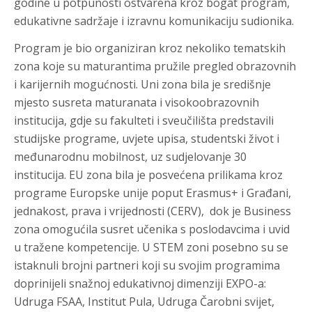
godine u potpunosti ostvarena kroz bogat program,
edukativne sadržaje i izravnu komunikaciju sudionika.
Program je bio organiziran kroz nekoliko tematskih
zona koje su maturantima pružile pregled obrazovnih
i karijernih mogućnosti. Uni zona bila je središnje
mjesto susreta maturanata i visokoobrazovnih
institucija, gdje su fakulteti i sveučilišta predstavili
studijske programe, uvjete upisa, studentski život i
međunarodnu mobilnost, uz sudjelovanje 30
institucija. EU zona bila je posvećena prilikama kroz
programe Europske unije poput Erasmus+ i Građani,
jednakost, prava i vrijednosti (CERV), dok je Business
zona omogućila susret učenika s poslodavcima i uvid
u tražene kompetencije. U STEM zoni posebno su se
istaknuli brojni partneri koji su svojim programima
doprinijeli snažnoj edukativnoj dimenziji EXPO-a:
Udruga FSAA, Institut Pula, Udruga Čarobni svijet,