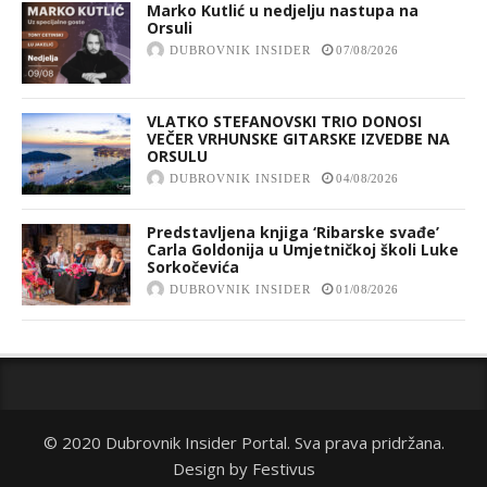
Marko Kutlić u nedjelju nastupa na
Orsuli
DUBROVNIK INSIDER
07/08/2026
VLATKO STEFANOVSKI TRIO DONOSI
VEČER VRHUNSKE GITARSKE IZVEDBE NA
ORSULU
DUBROVNIK INSIDER
04/08/2026
Predstavljena knjiga ‘Ribarske svađe’
Carla Goldonija u Umjetničkoj školi Luke
Sorkočevića
DUBROVNIK INSIDER
01/08/2026
© 2020 Dubrovnik Insider Portal. Sva prava pridržana.
Design by
Festivus