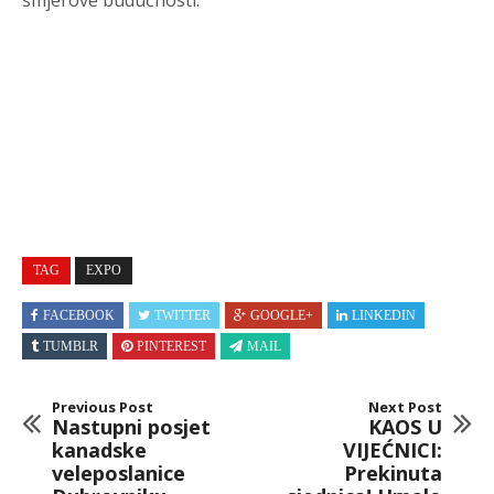
smjerove budućnosti.
TAG
EXPO
FACEBOOK
TWITTER
GOOGLE+
LINKEDIN
TUMBLR
PINTEREST
MAIL
Previous Post
Next Post
Nastupni posjet
KAOS U
kanadske
VIJEĆNICI:
veleposlanice
Prekinuta