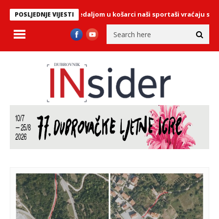
ci i brončanom medaljom u košarci naši sportaši vraćaju se sa Drža
POSLJEDNJE VIJESTI