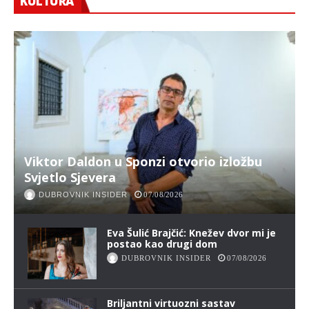
KULTURA
Viktor Daldon u Sponzi otvorio izložbu
Svjetlo Sjevera
DUBROVNIK INSIDER
07/08/2026
Eva Šulić Brajčić: Knežev dvor mi je
postao kao drugi dom
DUBROVNIK INSIDER
07/08/2026
Briljantni virtuozni sastav