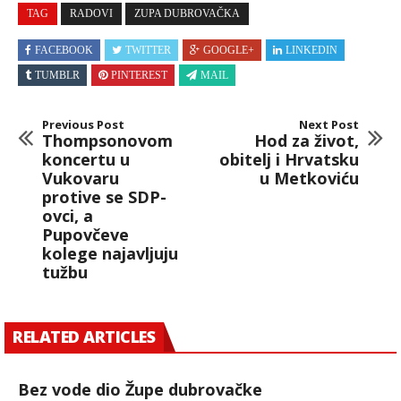
TAG
RADOVI
ZUPA DUBROVAČKA
FACEBOOK
TWITTER
GOOGLE+
LINKEDIN
TUMBLR
PINTEREST
MAIL
Previous Post
Next Post
Thompsonovom
Hod za život,
koncertu u
obitelj i Hrvatsku
Vukovaru
u Metkoviću
protive se SDP-
ovci, a
Pupovčeve
kolege najavljuju
tužbu
RELATED ARTICLES
Bez vode dio Župe dubrovačke