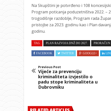
Na Skupštini je potvrđeno i 108 koncesijsk
Program poticanja poduzetništva 2022. – 2
trogodišnje razdoblje, Program rada Župani
pristojbe za 2023. godinu kao i Plan dava
godinu.
TAG
PLAN RAZVOJA DNŽ DO 2027.
PRORAČUN
FACEBOOK
TWITTER
GOOGLE+
LIN
Previous Post
Vijeće za prevenciju
kriminaliteta izvjestilo o
padu stope kriminaliteta u
Dubrovniku
RELATED ARTICLES