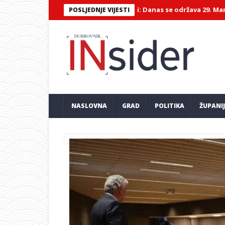
e spremno za spektakl na Neretvi: Danas se održava 29. Maraton lađ
POSLJEDNJE VIJESTI
NASLOVNA
GRAD
POLITIKA
ŽUPANI