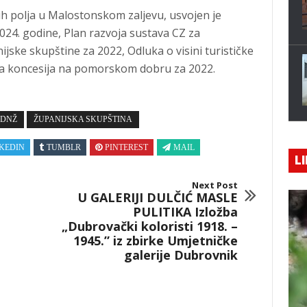
ih polja u Malostonskom zaljevu, usvojen je
024. godine, Plan razvoja sustava CZ za
jske skupštine za 2022, Odluka o visini turističke
nja koncesija na pomorskom dobru za 2022.
 DNŽ
ŽUPANIJSKA SKUPŠTINA
KEDIN
TUMBLR
PINTEREST
MAIL
LI
Next Post
U GALERIJI DULČIĆ MASLE
PULITIKA Izložba
„Dubrovački koloristi 1918. –
1945.” iz zbirke Umjetničke
galerije Dubrovnik