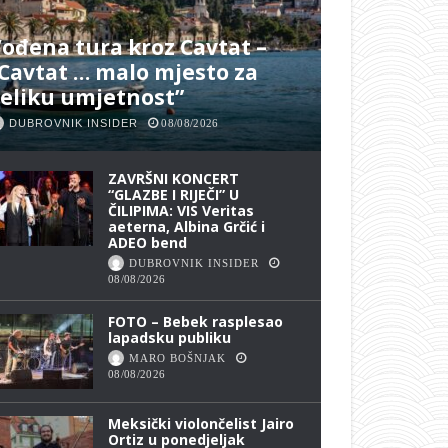
ođena tura kroz Cavtat –
Cavtat … malo mjesto za
eliku umjetnost”
DUBROVNIK INSIDER
08/08/2026
ZAVRŠNI KONCERT
“GLAZBE I RIJEČI” U
ČILIPIMA: VIS Veritas
aeterna, Albina Grčić i
ADEO bend
DUBROVNIK INSIDER
08/08/2026
FOTO – Bebek rasplesao
lapadsku publiku
MARO BOŠNJAK
08/08/2026
Meksički violončelist Jairo
Ortiz u ponedjeljak