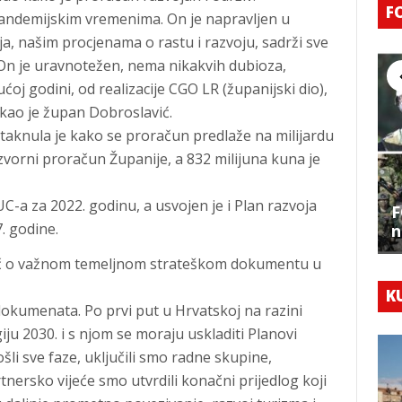
F
andemijskim vremenima. On je napravljen u
ja, našim procjenama o rastu i razvoju, sadrži sve
 On je uravnotežen, nema nikakvih dubioza,
ćoj godini, od realizacije CGO LR (županijski dio),
ekao je župan Dobroslavić.
staknula je kako se proračun predlaže na milijardu
izvorni proračun Županije, a 832 milijuna kuna je
UC-a za 2022. godinu, a usvojen je i Plan razvoja
F
. godine.
n
ječ o važnom temeljnom strateškom dokumentu u
K
dokumenata. Po prvi put u Hrvatskoj na razini
u 2030. i s njom se moraju uskladiti Planovi
šli sve faze, uključili smo radne skupine,
tnersko vijeće smo utvrdili konačni prijedlog koji