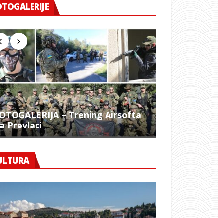
OTOGALERIJE
OTOGALERIJA – Trening Airsofta
a Prevlaci
FOTO – 1054.
ULTURA