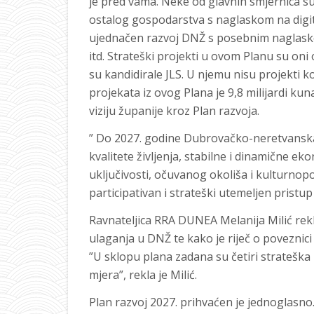
je pred vama. Neke od glavnih smjernica su
ostalog gospodarstva s naglaskom na digit
ujednačen razvoj DNŽ s posebnim naglask
itd. Strateški projekti u ovom Planu su oni 
su kandidirale JLS. U njemu nisu projekti k
projekata iz ovog Plana je 9,8 milijardi kun
viziju županije kroz Plan razvoja.
” Do 2027. godine Dubrovačko-neretvanska 
kvalitete življenja, stabilne i dinamične ek
uključivosti, očuvanog okoliša i kulturnop
participativan i strateški utemeljen pristu
Ravnateljica RRA DUNEA Melanija Milić rekl
ulaganja u DNŽ te kako je riječ o poveznici
”U sklopu plana zadana su četiri strateška pr
mjera”, rekla je Milić.
Plan razvoj 2027. prihvaćen je jednoglasno