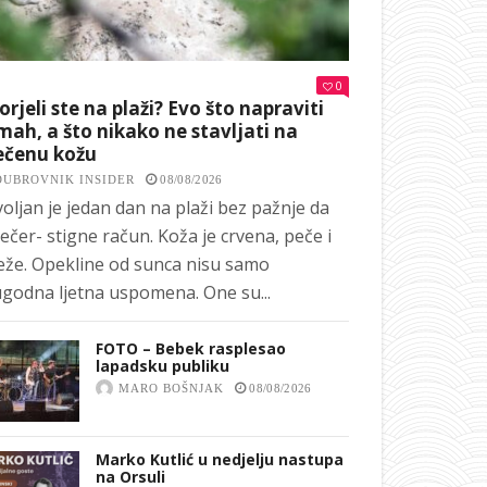
0
orjeli ste na plaži? Evo što napraviti
ah, a što nikako ne stavljati na
ečenu kožu
DUBROVNIK INSIDER
08/08/2026
oljan je jedan dan na plaži bez pažnje da
ečer- stigne račun. Koža je crvena, peče i
eže. Opekline od sunca nisu samo
godna ljetna uspomena. One su...
FOTO – Bebek rasplesao
lapadsku publiku
MARO BOŠNJAK
08/08/2026
Marko Kutlić u nedjelju nastupa
na Orsuli