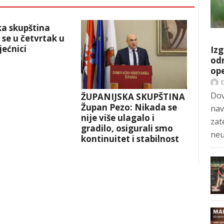
ka skupština
 se u četvrtak u
jećnici
Izg
odm
op
Dov
ŽUPANIJSKA SKUPŠTINA
Župan Pezo: Nikada se
nav
nije više ulagalo i
zat
gradilo, osigurali smo
neu
kontinuitet i stabilnost