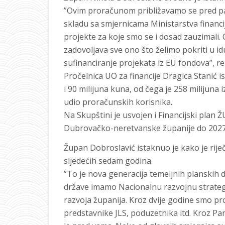
”Ovim proračunom približavamo se pred p
skladu sa smjernicama Ministarstva financi
projekte za koje smo se i dosad zauzimali.
zadovoljava sve ono što želimo pokriti u idu
sufinanciranje projekata iz EU fondova”, r
Pročelnica UO za financije Dragica Stanić i
i 90 milijuna kuna, od čega je 258 milijuna 
udio proračunskih korisnika.
Na Skupštini je usvojen i Financijski plan Ž
Dubrovačko-neretvanske županije do 2027
Župan Dobroslavić istaknuo je kako je ri
sljedećih sedam godina.
”To je nova generacija temeljnih planskih 
države imamo Nacionalnu razvojnu strategij
razvoja županija. Kroz dvije godine smo pro
predstavnike JLS, poduzetnika itd. Kroz Par