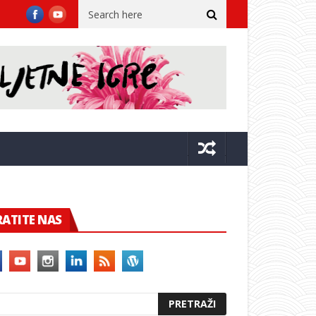
 nije htio ukrcati Dubrovčanina: Rekao je da sam šporak i oznojan
RATITE NAS