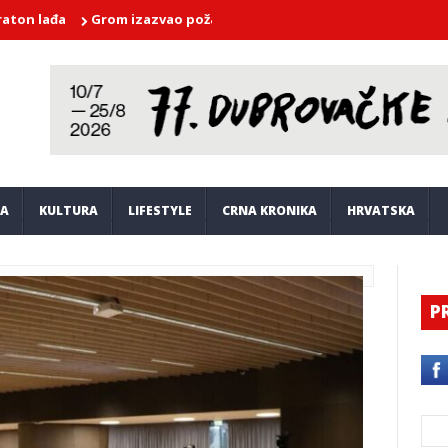
a
Grom izazvao požar na vrhu brda Malaštica
Taksist u Gružu
JA
KULTURA
LIFESTYLE
CRNA KRONIKA
HRVATSKA
P