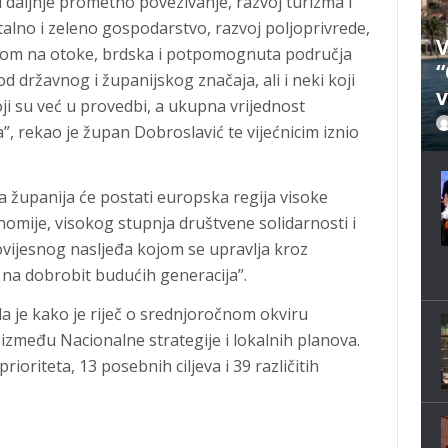
 daljnje prometno povezivanje, razvoj turizma i
alno i zeleno gospodarstvo, razvoj poljoprivrede,
V
om na otoke, brdska i potpomognuta područja
“
od državnog i županijskog značaja, ali i neki koji
v
oji su već u provedbi, a ukupna vrijednost
a”, rekao je župan Dobroslavić te vijećnicim iznio
županija će postati europska regija visoke
onomije, visokog stupnja društvene solidarnosti i
ovijesnog nasljeđa kojom se upravlja kroz
p na dobrobit budućih generacija”.
a je kako je riječ o srednjoročnom okviru
 između Nacionalne strategije i lokalnih planova.
ioriteta, 13 posebnih ciljeva i 39 različitih
.