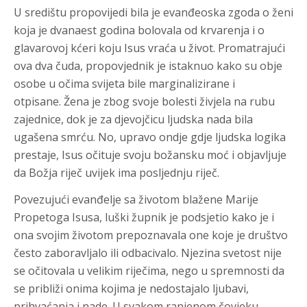
U središtu propovijedi bila je evanđeoska zgoda o ženi
koja je dvanaest godina bolovala od krvarenja i o
glavarovoj kćeri koju Isus vraća u život. Promatrajući
ova dva čuda, propovjednik je istaknuo kako su obje
osobe u očima svijeta bile marginalizirane i
otpisane. Žena je zbog svoje bolesti živjela na rubu
zajednice, dok je za djevojčicu ljudska nada bila
ugašena smrću. No, upravo ondje gdje ljudska logika
prestaje, Isus očituje svoju božansku moć i objavljuje
da Božja riječ uvijek ima posljednju riječ.
Povezujući evanđelje sa životom blažene Marije
Propetoga Isusa, luški župnik je podsjetio kako je i
ona svojim životom prepoznavala one koje je društvo
često zaboravljalo ili odbacivalo. Njezina svetost nije
se očitovala u velikim riječima, nego u spremnosti da
se približi onima kojima je nedostajalo ljubavi,
prihvaćanja i nade. U svakom ranjenom čovjeku