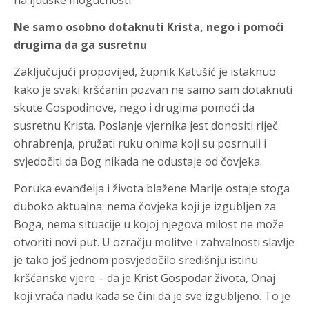
na ljudske mogućnosti.
Ne samo osobno dotaknuti Krista, nego i pomoći
drugima da ga susretnu
Zaključujući propovijed, župnik Katušić je istaknuo
kako je svaki kršćanin pozvan ne samo sam dotaknuti
skute Gospodinove, nego i drugima pomoći da
susretnu Krista. Poslanje vjernika jest donositi riječ
ohrabrenja, pružati ruku onima koji su posrnuli i
svjedočiti da Bog nikada ne odustaje od čovjeka.
Poruka evanđelja i života blažene Marije ostaje stoga
duboko aktualna: nema čovjeka koji je izgubljen za
Boga, nema situacije u kojoj njegova milost ne može
otvoriti novi put. U ozračju molitve i zahvalnosti slavlje
je tako još jednom posvjedočilo središnju istinu
kršćanske vjere – da je Krist Gospodar života, Onaj
koji vraća nadu kada se čini da je sve izgubljeno. To je