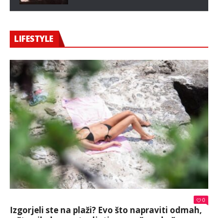
LIFESTYLE
0
Izgorjeli ste na plaži? Evo što napraviti odmah,