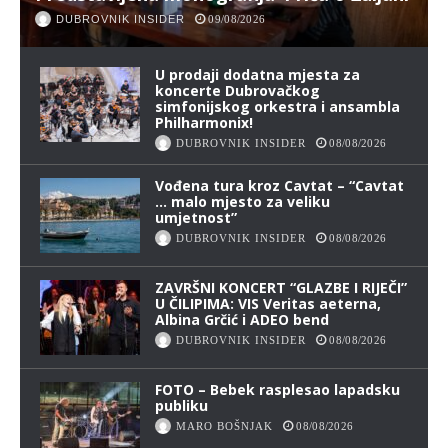
DUBROVNIK INSIDER
09/08/2026
U prodaji dodatna mjesta za
koncerte Dubrovačkog
simfonijskog orkestra i ansambla
Philharmonix!
DUBROVNIK INSIDER
08/08/2026
Vođena tura kroz Cavtat – “Cavtat
… malo mjesto za veliku
umjetnost”
DUBROVNIK INSIDER
08/08/2026
ZAVRŠNI KONCERT “GLAZBE I RIJEČI”
U ČILIPIMA: VIS Veritas aeterna,
Albina Grčić i ADEO bend
DUBROVNIK INSIDER
08/08/2026
FOTO – Bebek rasplesao lapadsku
publiku
MARO BOŠNJAK
08/08/2026