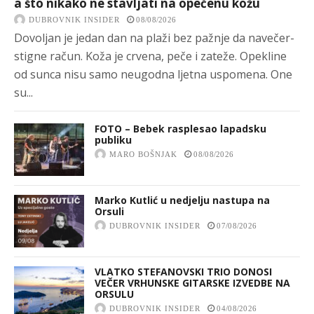
a što nikako ne stavljati na opečenu kožu
DUBROVNIK INSIDER
08/08/2026
Dovoljan je jedan dan na plaži bez pažnje da navečer-
stigne račun. Koža je crvena, peče i zateže. Opekline
od sunca nisu samo neugodna ljetna uspomena. One
su...
FOTO – Bebek rasplesao lapadsku
publiku
MARO BOŠNJAK
08/08/2026
Marko Kutlić u nedjelju nastupa na
Orsuli
DUBROVNIK INSIDER
07/08/2026
VLATKO STEFANOVSKI TRIO DONOSI
VEČER VRHUNSKE GITARSKE IZVEDBE NA
ORSULU
DUBROVNIK INSIDER
04/08/2026