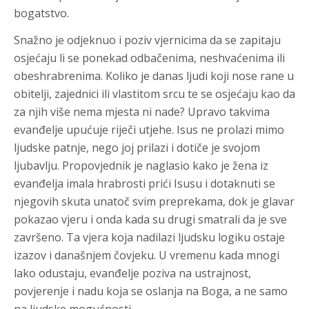
bogatstvo.
Snažno je odjeknuo i poziv vjernicima da se zapitaju
osjećaju li se ponekad odbačenima, neshvaćenima ili
obeshrabrenima. Koliko je danas ljudi koji nose rane u
obitelji, zajednici ili vlastitom srcu te se osjećaju kao da
za njih više nema mjesta ni nade? Upravo takvima
evanđelje upućuje riječi utjehe. Isus ne prolazi mimo
ljudske patnje, nego joj prilazi i dotiče je svojom
ljubavlju. Propovjednik je naglasio kako je žena iz
evanđelja imala hrabrosti prići Isusu i dotaknuti se
njegovih skuta unatoč svim preprekama, dok je glavar
pokazao vjeru i onda kada su drugi smatrali da je sve
završeno. Ta vjera koja nadilazi ljudsku logiku ostaje
izazov i današnjem čovjeku. U vremenu kada mnogi
lako odustaju, evanđelje poziva na ustrajnost,
povjerenje i nadu koja se oslanja na Boga, a ne samo