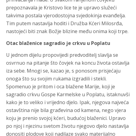
prepoznavala je Kristovo lice te je upravo služeći
takvima postala vjerodostojna svjedokinja evanđelja.
Tim putem nastavlja hoditi i Družba Kćeri Milosrđa,
nastojeći biti znak Božje blizine među onima koji trpe.
Otac blaženice sagradio je crkvu u Poplatu
U jednom dijelu propovijedi predvoditelj slavlja se
osvrnuo na pitanje što čovjek na koncu života ostavlja
iza sebe. Mnogi se, kazao je, s ponosom prisjećaju
onoga što su svojim rukama izgradili i stekli.
Spomenuo je pritom i oca blažene Marije, koji je
sagradio crkvu Gospe Karmelske u Poplatu, istaknuvši
kako je to veliko i vrijedno djelo. Ipak, njegova najveća
ostavština nije bila građevina od kamena, nego vjera
koju je prenio svojoj kćeri, budućoj blaženici. Upravo
po njoj i njezinu svetom životu njegovo djelo nastavlja
donositi plodove koji nadilaze svako materijalno