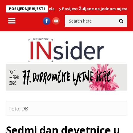
Povijest Žuljane na jednom mjestu: Predsta
POSLJEDNJE VIJESTI
Foto: DB
Sedmi dan devetnice u