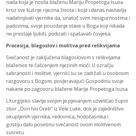
nada koja je nosila blaženu Mariju Propetoga Isusa
kroz sve kušnje njezina života i koja i danas nastavlja
nadahnjivati vjernike da, unatoč svim nesigurnostima i
padovima, svoje pouzdanje stave u Boga koji nikada
ne prestaje ljubiti, podizati i spašavati čovjeka.
Procesija, blagoslov i molitva pred relikvijama
Svečanost je zaključena blagoslovom s relikvijama
blaženice te čašćenjem njezinih moći. U ozračju
sabranosti i molitve, vjernici su se zadržali u osobnom
razgovoru s Bogom, povjeravajući Gospodinu svoje
nakane po zagovoru blažene Marije Propetoga Isusa.
Liturgijsko slavlje svojim je pjevanjem uzveličao župni
zbor „Don Ivo Oreb“ iz Vele Luke, dok je zajedništvo
okupljenih vjernika, redovnica, hodočasnika i
gostiju dalo posebnu svečanost ovom molitvenom
susretu.