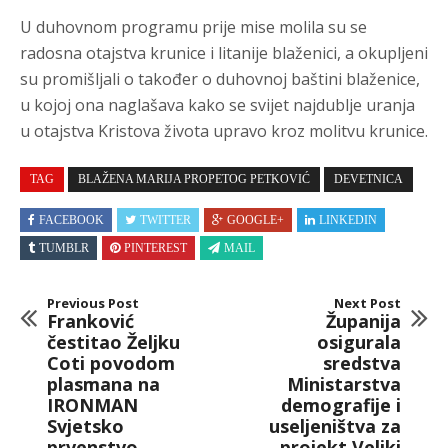
U duhovnom programu prije mise molila su se
radosna otajstva krunice i litanije blaženici, a okupljeni
su promišljali o također o duhovnoj baštini blaženice,
u kojoj ona naglašava kako se svijet najdublje uranja
u otajstva Kristova života upravo kroz molitvu krunice.
TAG
BLAŽENA MARIJA PROPETOG PETKOVIĆ
DEVETNICA
FACEBOOK
TWITTER
GOOGLE+
LINKEDIN
TUMBLR
PINTEREST
MAIL
Previous Post
Next Post
Franković
Županija
čestitao Željku
osigurala
Coti povodom
sredstva
plasmana na
Ministarstva
IRONMAN
demografije i
Svjetsko
useljeništva za
prvenstvo
projekt Veliki