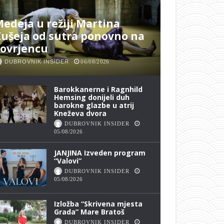
edeja u režiji Martina
ušeja od sutra ponovno na
Lovrjencu
DUBROVNIK INSIDER
06/08/2026
Barokkanerne i Ragnhild
Hemsing donijeli duh
barokne glazbe u atrij
Kneževa dvora
DUBROVNIK INSIDER
05/08/2026
JANJINA Izveden program
“Valovi”
DUBROVNIK INSIDER
05/08/2026
Izložba “Skrivena mjesta
Grada” Mare Bratoš
DUBROVNIK INSIDER