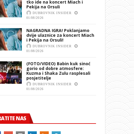
tko ide na koncert Miach i
Pekija na Orsuli
DUBROVNIK INSIDER
01/08/2026
NAGRADNA IGRA! Poklanjamo
dvije ulaznice za koncert Miach
i Pekija na Orsuli!
DUBROVNIK INSIDER
01/08/2026
(FOTO/VIDEO) Babin kuk sinoć
gorio od dobre atmosfere:
Kuzma i Shaka Zulu rasplesali
posjetitelje
DUBROVNIK INSIDER
01/08/2026
RATITE NAS