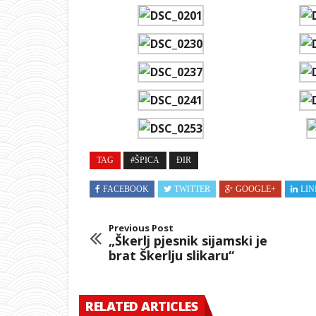
TAG
#ŠPICA
ĐIR
FACEBOOK
TWITTER
GOOGLE+
LIN
Previous Post
„Škerlj pjesnik sijamski je
brat Škerlju slikaru“
RELATED ARTICLES