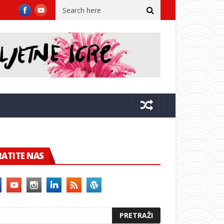
 drugi traže radnike
Medeja u režiji Martina Kušeja od sutra po
RATITE NAS