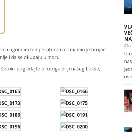
VL
VE
NA
bom i ugodnim temperaturama izmamio je brojne
U u
ije i da se okupaju u moru.
nas
šetnici pogledajte u fotogaleriji našeg Lukše,
jed
osn