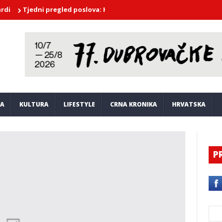
edni pregled poslova: Hrvatski Telekom, Studenac, Konzum, Pevex i
JA
KULTURA
LIFESTYLE
CRNA KRONIKA
HRVATSKA
P