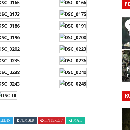
F
F
n
K
KEDIN
TUMBLR
PINTEREST
MAIL