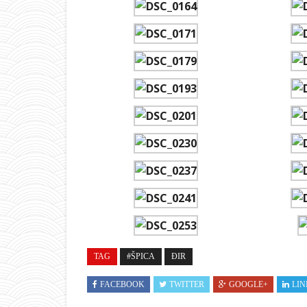
TAG
#ŠPICA
ĐIR
FACEBOOK
TWITTER
GOOGLE+
LIN