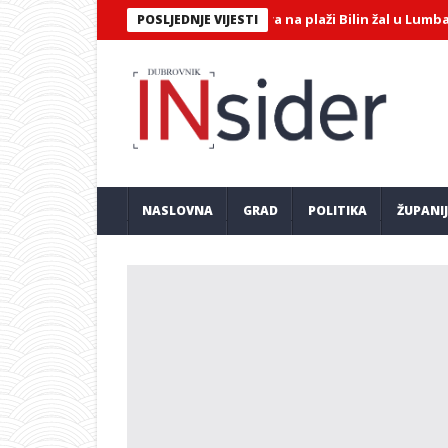
st o prestanku onečišćenja mora na plaži Bilin žal u Lumbardi
Tj
POSLJEDNJE VIJESTI
NASLOVNA
GRAD
POLITIKA
ŽUPANI