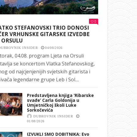
0
ATKO STEFANOVSKI TRIO DONOSI
ČER VRHUNSKE GITARSKE IZVEDBE
 ORSULU
DUBROVNIK INSIDER
04/08/2026
torak, 04.08. program Ljeta na Orsuli
tavlja se koncertom Vlatka Stefanovskog,
nog od najcjenjenijih svjetskih gitarista i
ivača legendarne grupe Leb i Sol....
Predstavljena knjiga ‘Ribarske
svađe’ Carla Goldonija u
Umjetničkoj školi Luke
Sorkočevića
DUBROVNIK INSIDER
01/08/2026
IZVUKLI SMO DOBITNIKA: Evo