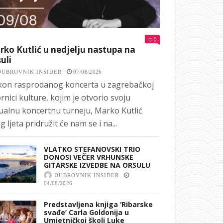
0
ko Kutlić u nedjelju nastupa na
uli
DUBROVNIK INSIDER
07/08/2026
on rasprodanog koncerta u zagrebačkoj
rnici kulture, kojim je otvorio svoju
ualnu koncertnu turneju, Marko Kutlić
g ljeta pridružit će nam se i na...
VLATKO STEFANOVSKI TRIO
DONOSI VEČER VRHUNSKE
GITARSKE IZVEDBE NA ORSULU
DUBROVNIK INSIDER
04/08/2026
Predstavljena knjiga ‘Ribarske
svađe’ Carla Goldonija u
Umjetničkoj školi Luke