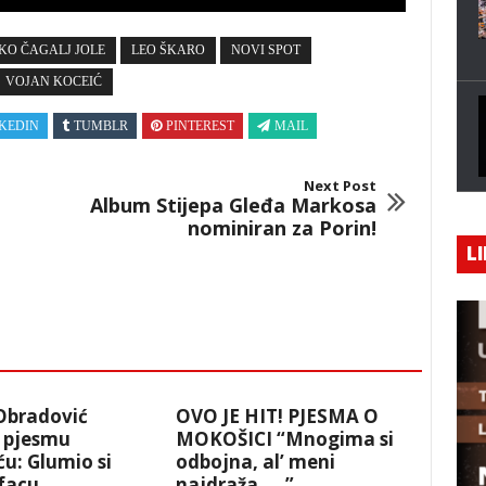
KO ČAGALJ JOLE
LEO ŠKARO
NOVI SPOT
VOJAN KOCEIĆ
KEDIN
TUMBLR
PINTEREST
MAIL
Next Post
Album Stijepa Gleđa Markosa
nominiran za Porin!
LI
Obradović
OVO JE HIT! PJESMA O
a pjesmu
MOKOŠICI “Mnogima si
u: Glumio si
odbojna, al’ meni
 facu,
najdraža…..”