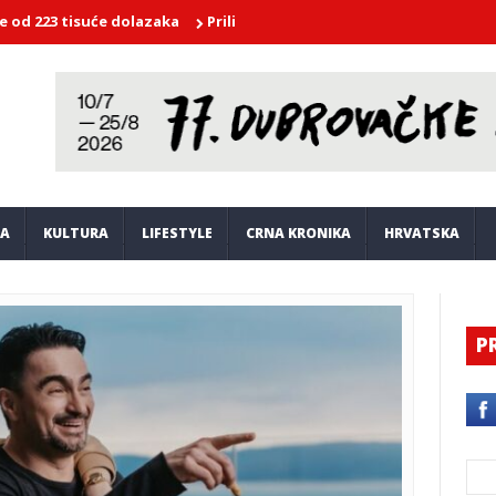
 tisuće dolazaka
Prilika za poduzetnike u Dubrovniku: Otvoren 
JA
KULTURA
LIFESTYLE
CRNA KRONIKA
HRVATSKA
P