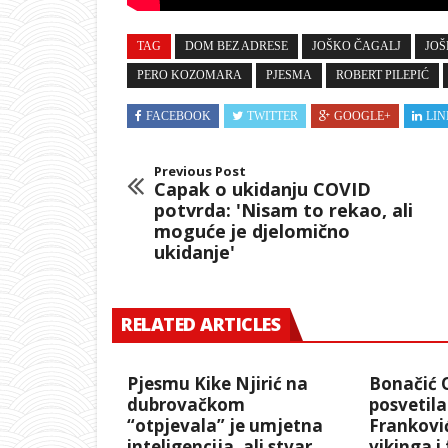
TAG
DOM BEZ ADRESE
JOŠKO ČAGALJ
JOŠ
PERO KOZOMARA
PJESMA
ROBERT PILEPIĆ
FACEBOOK
TWITTER
GOOGLE+
LIN
Previous Post
Capak o ukidanju COVID
potvrda: 'Nisam to rekao, ali
moguće je djelomično
ukidanje'
RELATED ARTICLES
Pjesmu Kike Njirić na
Bonačić 
dubrovačkom
posvetil
“otpjevala” je umjetna
Franković
inteligencija, ali stvar
vikinga i