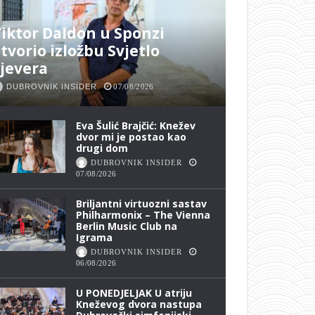
iktor Daldon u Sponzi
tvorio izložbu Svjetlo
jevera
DUBROVNIK INSIDER
07/08/2026
Eva Šulić Brajčić: Knežev
dvor mi je postao kao
drugi dom
DUBROVNIK INSIDER
07/08/2026
Briljantni virtuozni sastav
Philharmonix – The Vienna
Berlin Music Club na
Igrama
DUBROVNIK INSIDER
06/08/2026
U PONEDJELJAK U atriju
Kneževog dvora nastupa