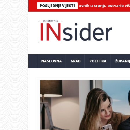
 objavio turističke brojke: Dubrovnik u srpnju ostvario više od 223
POSLJEDNJE VIJESTI
NASLOVNA
GRAD
POLITIKA
ŽUPANI