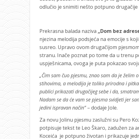
odlučio je snimiti nešto potpuno drugačije
Prekrasna balada naziva
„Dom bez adrese
njezina melodija podsjeća na emocije s ko
susreo. Upravo ovom drugačijom pjesmom J
stranu. Inače poznat po tome da u trenu 
uspješnicama, ovoga je puta pokazao svoju 
„Čim sam čuo pjesmu, znao sam da je želim ot
stihovima, a melodija je toliko prirodna i pitk
publici prikazati drugačijeg sebe i da, smat
Nadam se da će vam se pjesma svidjeti jer sam j
jedini ispravan način“
– dodaje Jole.
Za novu Jolinu pjesmu zaslužni su Pero Koz
potpisuje tekst te Leo Škaro, zadužen za 
Koceića je potpuno životan i prikazuje jed