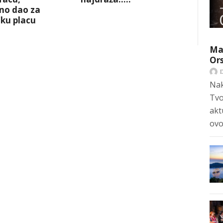
no dao za
ku placu
Mar
Ors
Nak
Tvo
akt
ovo