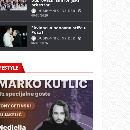
Dubrovački simfonijski
orkestar
DUBROVNIK INSIDER
06/08/2026
Ekvinocijo ponovno stiže u
Posat
DUBROVNIK INSIDER
06/08/2026
FESTYLE