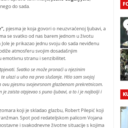
F
 nego do sada.
“,
pjesma je koja govori o neuzvraćenoj ljubavi, a
jima se svatko od nas barem jednom u životu
ole je prikazao jednu svoju do sada neviđenu
podiže atmosferu svojim dosadašnjim
emotivnu stranu i senzibilitet.
F
pjevati. Svatko se može pronaći u njezinim
n
a te ulazi u uho na prvo slušanje. Htio sam svojoj
ram ovu pjesmu svojevrsnom glazbenom prekretnicom.
e zaista otpjevao s puno ljubavi, a to i je najbolji i
K
omara koji je skladao glazbu, Robert Pilepić koji
aranžman. Spot pod redateljskom palicom Vojana
nostavne i svakodnevne životne situacije s kojima