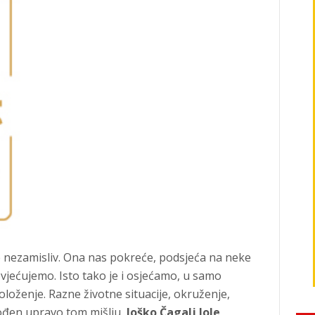
be nezamisliv. Ona nas pokreće, podsjeća na neke
ovjećujemo. Isto tako je i osjećamo, u samo
oženje. Razne životne situacije, okruženje,
Vođen upravo tom mišlju,
Joško Čagalj Jole
,