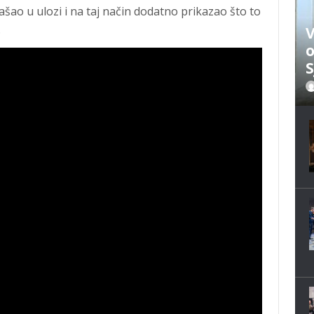
našao u ulozi i na taj način dodatno prikazao što to
.
V
o
S