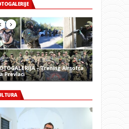
OTOGALERIJE
OTOGALERIJA – Trening Airsofta
a Prevlaci
FOTO – 1054.
ULTURA