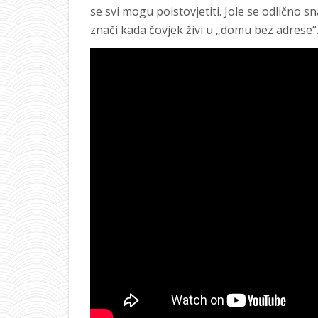
se svi mogu poistovjetiti. Jole se odlično s
znači kada čovjek živi u „domu bez adrese“