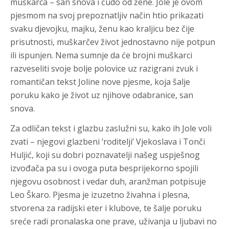
muškarca – san snova i čudo od žene. Jole je ovom
pjesmom na svoj prepoznatljiv način htio prikazati
svaku djevojku, majku, ženu kao kraljicu bez čije
prisutnosti, muškarčev život jednostavno nije potpun
ili ispunjen. Nema sumnje da će brojni muškarci
razveseliti svoje bolje polovice uz razigrani zvuk i
romantičan tekst Joline nove pjesme, koja šalje
poruku kako je život uz njihove odabranice, san
snova.
Za odličan tekst i glazbu zaslužni su, kako ih Jole voli
zvati – njegovi glazbeni ‘roditelji’ Vjekoslava i Tonči
Huljić, koji su dobri poznavatelji našeg uspješnog
izvođača pa su i ovoga puta besprijekorno spojili
njegovu osobnost i vedar duh, aranžman potpisuje
Leo Škaro. Pjesma je izuzetno živahna i plesna,
stvorena za radijski eter i klubove, te šalje poruku
sreće radi pronalaska one prave, uživanja u ljubavi no