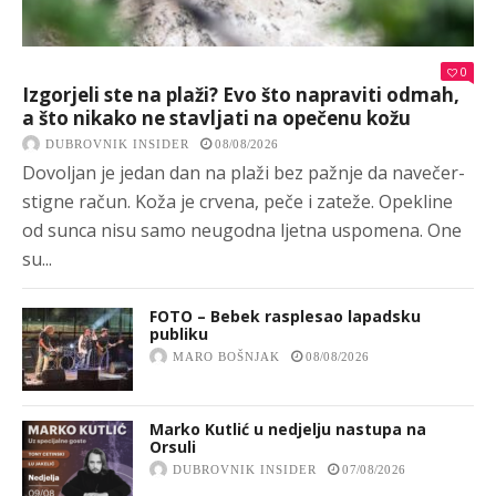
0
Izgorjeli ste na plaži? Evo što napraviti odmah,
a što nikako ne stavljati na opečenu kožu
DUBROVNIK INSIDER
08/08/2026
Dovoljan je jedan dan na plaži bez pažnje da navečer-
stigne račun. Koža je crvena, peče i zateže. Opekline
od sunca nisu samo neugodna ljetna uspomena. One
su...
FOTO – Bebek rasplesao lapadsku
publiku
MARO BOŠNJAK
08/08/2026
Marko Kutlić u nedjelju nastupa na
Orsuli
DUBROVNIK INSIDER
07/08/2026