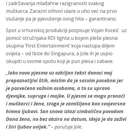
i zadržavanja mlađahne razigranosti svakog
muškarca. Zarazni stihovi ulaze u uho već na prvo
slušanje pa je pjevušenje ovog hita – garantirano.
Spot u vrhunskoj produkciji potpisuje Vojan Koceić uz
pomoć stručnjaka RDI lighta u kojem pleše plesna
skupina ‘First Entertainment’ koja nastupa diljem
svijeta – od Ibize do Singapura, a Jole ih je uspio
okupiti u svome spotu koji je pun plesa i zabave.
„
Iako nova pjesma uz ozbiljan tekst donosi moj
prepoznatljivi štih, mislim da je sasvim posebna jer
je posvećena važnim osobama, a to su upravo
djevojke, supruge i majke. U pjesmi se mogu pronaći
i muškarci i žene, stoga je zamišljena kao svojevrsna
himna ljubavi. San snova izlazi simbolično povodom
Dana žena, no bez obzira na datum, ideja je da zaživi
i širi ljubav uvijek.“
– poručuje Jole.