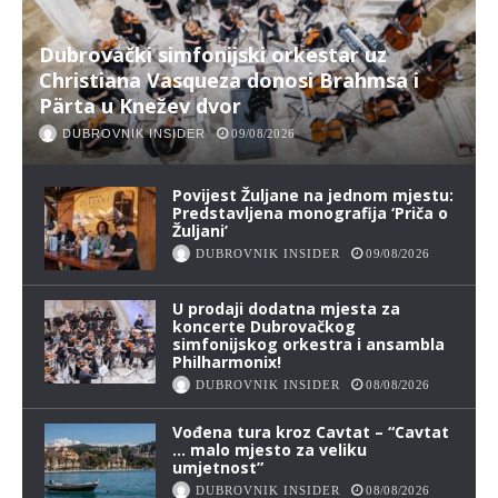
Dubrovački simfonijski orkestar uz
Christiana Vasqueza donosi Brahmsa i
Pärta u Knežev dvor
DUBROVNIK INSIDER
09/08/2026
Povijest Žuljane na jednom mjestu:
Predstavljena monografija ‘Priča o
Žuljani’
DUBROVNIK INSIDER
09/08/2026
U prodaji dodatna mjesta za
koncerte Dubrovačkog
simfonijskog orkestra i ansambla
Philharmonix!
DUBROVNIK INSIDER
08/08/2026
Vođena tura kroz Cavtat – “Cavtat
… malo mjesto za veliku
umjetnost”
DUBROVNIK INSIDER
08/08/2026