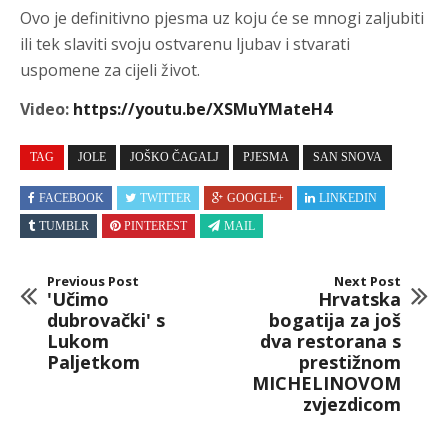
Ovo je definitivno pjesma uz koju će se mnogi zaljubiti
ili tek slaviti svoju ostvarenu ljubav i stvarati
uspomene za cijeli život.
Video:
https://youtu.be/XSMuYMateH4
TAG
JOLE
JOŠKO ČAGALJ
PJESMA
SAN SNOVA
FACEBOOK
TWITTER
GOOGLE+
LINKEDIN
TUMBLR
PINTEREST
MAIL
Previous Post
Next Post
'Učimo
Hrvatska
dubrovački' s
bogatija za još
Lukom
dva restorana s
Paljetkom
prestižnom
MICHELINOVOM
zvjezdicom