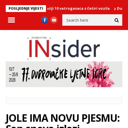
More, na intervenciji 10 vatrogasaca s četiri vozila
Dubrovački s
POSLJEDNJE VIJESTI
JOLE IMA NOVU PJESMU: