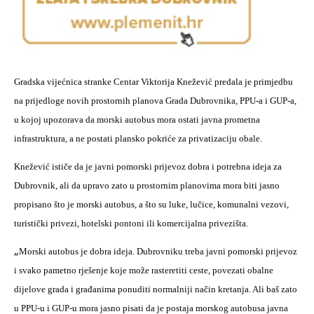
Gradska vijećnica stranke Centar Viktorija Knežević predala je primjedbu
na prijedloge novih prostornih planova Grada Dubrovnika, PPU-a i GUP-a,
u kojoj upozorava da morski autobus mora ostati javna prometna
infrastruktura, a ne postati plansko pokriće za privatizaciju obale.
Knežević ističe da je javni pomorski prijevoz dobra i potrebna ideja za
Dubrovnik, ali da upravo zato u prostornim planovima mora biti jasno
propisano što je morski autobus, a što su luke, lučice, komunalni vezovi,
turistički privezi, hotelski pontoni ili komercijalna privezišta.
„
Morski autobus je dobra ideja. Dubrovniku treba javni pomorski prijevoz
i svako pametno rješenje koje može rasteretiti ceste, povezati obalne
dijelove grada i građanima ponuditi normalniji način kretanja. Ali baš zato
u PPU-u i GUP-u mora jasno pisati da je postaja morskog autobusa javna