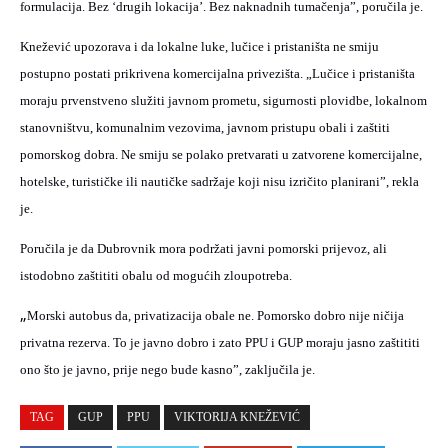
formulacija. Bez ‘drugih lokacija’. Bez naknadnih tumačenja”, poručila je.
Knežević upozorava i da lokalne luke, lučice i pristaništa ne smiju
postupno postati prikrivena komercijalna privezišta. „Lučice i pristaništa
moraju prvenstveno služiti javnom prometu, sigurnosti plovidbe, lokalnom
stanovništvu, komunalnim vezovima, javnom pristupu obali i zaštiti
pomorskog dobra. Ne smiju se polako pretvarati u zatvorene komercijalne,
hotelske, turističke ili nautičke sadržaje koji nisu izričito planirani”, rekla
je.
Poručila je da Dubrovnik mora podržati javni pomorski prijevoz, ali
istodobno zaštititi obalu od mogućih zloupotreba.
„
Morski autobus da, privatizacija obale ne. Pomorsko dobro nije ničija
privatna rezerva. To je javno dobro i zato PPU i GUP moraju jasno zaštititi
ono što je javno, prije nego bude kasno”, zaključila je.
TAG
GUP
PPU
VIKTORIJA KNEŽEVIĆ