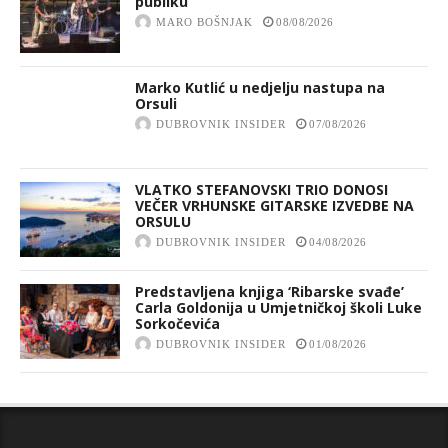
publiku
MARO BOŠNJAK
08/08/2026
Marko Kutlić u nedjelju nastupa na
Orsuli
DUBROVNIK INSIDER
07/08/2026
VLATKO STEFANOVSKI TRIO DONOSI
VEČER VRHUNSKE GITARSKE IZVEDBE NA
ORSULU
DUBROVNIK INSIDER
04/08/2026
Predstavljena knjiga ‘Ribarske svađe’
Carla Goldonija u Umjetničkoj školi Luke
Sorkočevića
DUBROVNIK INSIDER
01/08/2026