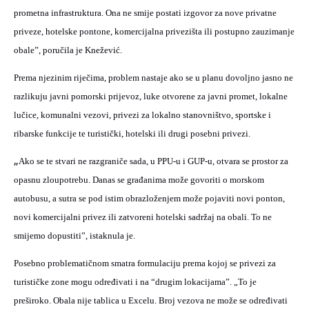
prometna infrastruktura. Ona ne smije postati izgovor za nove privatne
priveze, hotelske pontone, komercijalna privezišta ili postupno zauzimanje
obale”, poručila je Knežević.
Prema njezinim riječima, problem nastaje ako se u planu dovoljno jasno ne
razlikuju javni pomorski prijevoz, luke otvorene za javni promet, lokalne
lučice, komunalni vezovi, privezi za lokalno stanovništvo, sportske i
ribarske funkcije te turistički, hotelski ili drugi posebni privezi.
„
Ako se te stvari ne razgraniče sada, u PPU-u i GUP-u, otvara se prostor za
opasnu zloupotrebu. Danas se građanima može govoriti o morskom
autobusu, a sutra se pod istim obrazloženjem može pojaviti novi ponton,
novi komercijalni privez ili zatvoreni hotelski sadržaj na obali. To ne
smijemo dopustiti”, istaknula je.
Posebno problematičnom smatra formulaciju prema kojoj se privezi za
turističke zone mogu određivati i na “drugim lokacijama”. „To je
preširoko. Obala nije tablica u Excelu. Broj vezova ne može se određivati