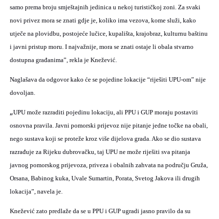
samo prema broju smještajnih jedinica u nekoj turističkoj zoni. Za svaki
novi privez mora se znati gdje je, koliko ima vezova, kome služi, kako
utječe na plovidbu, postojeće lučice, kupališta, krajobraz, kulturnu baštinu
i javni pristup moru. I najvažnije, mora se znati ostaje li obala stvarno
dostupna građanima”, rekla je Knežević.
Naglašava da odgovor kako će se pojedine lokacije “riješiti UPU-om” nije
dovoljan.
„
UPU može razraditi pojedinu lokaciju, ali PPU i GUP moraju postaviti
osnovna pravila. Javni pomorski prijevoz nije pitanje jedne točke na obali,
nego sustava koji se proteže kroz više dijelova grada. Ako se dio sustava
razrađuje za Rijeku dubrovačku, taj UPU ne može riješiti sva pitanja
javnog pomorskog prijevoza, priveza i obalnih zahvata na području Gruža,
Orsana, Babinog kuka, Uvale Sumartin, Porata, Svetog Jakova ili drugih
lokacija”, navela je.
Knežević zato predlaže da se u PPU i GUP ugradi jasno pravilo da su