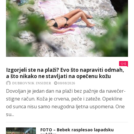
0
Izgorjeli ste na plaži? Evo što napraviti odmah,
a što nikako ne stavljati na opečenu kožu
DUBROVNIK INSIDER
08/08/2026
Dovoljan je jedan dan na plaži bez pažnje da navečer-
stigne račun. Koža je crvena, peče i zateže. Opekline
od sunca nisu samo neugodna ljetna uspomena. One
su...
FOTO – Bebek rasplesao lapadsku