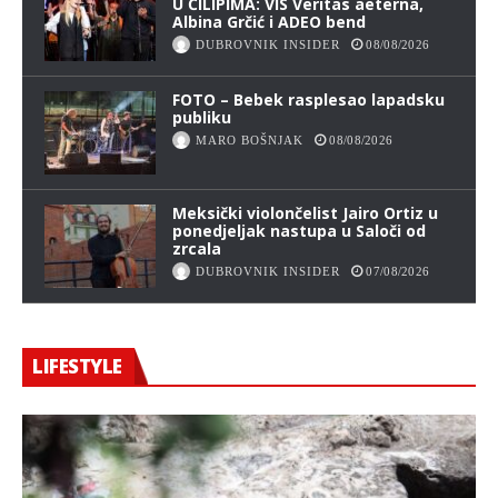
U ČILIPIMA: VIS Veritas aeterna,
Albina Grčić i ADEO bend
DUBROVNIK INSIDER
08/08/2026
FOTO – Bebek rasplesao lapadsku
publiku
MARO BOŠNJAK
08/08/2026
Meksički violončelist Jairo Ortiz u
ponedjeljak nastupa u Saloči od
zrcala
DUBROVNIK INSIDER
07/08/2026
LIFESTYLE