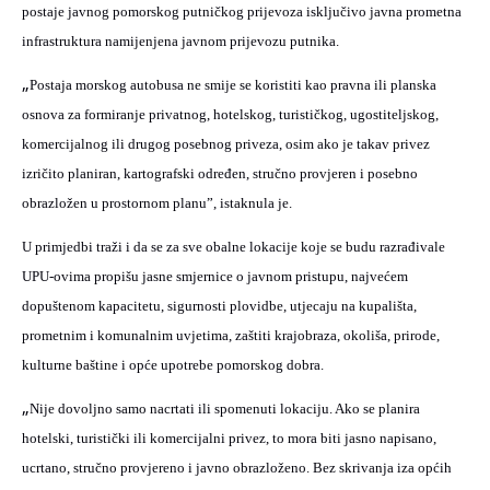
postaje javnog pomorskog putničkog prijevoza isključivo javna prometna
infrastruktura namijenjena javnom prijevozu putnika.
„
Postaja morskog autobusa ne smije se koristiti kao pravna ili planska
osnova za formiranje privatnog, hotelskog, turističkog, ugostiteljskog,
komercijalnog ili drugog posebnog priveza, osim ako je takav privez
izričito planiran, kartografski određen, stručno provjeren i posebno
obrazložen u prostornom planu”, istaknula je.
U primjedbi traži i da se za sve obalne lokacije koje se budu razrađivale
UPU-ovima propišu jasne smjernice o javnom pristupu, najvećem
dopuštenom kapacitetu, sigurnosti plovidbe, utjecaju na kupališta,
prometnim i komunalnim uvjetima, zaštiti krajobraza, okoliša, prirode,
kulturne baštine i opće upotrebe pomorskog dobra.
„
Nije dovoljno samo nacrtati ili spomenuti lokaciju. Ako se planira
hotelski, turistički ili komercijalni privez, to mora biti jasno napisano,
ucrtano, stručno provjereno i javno obrazloženo. Bez skrivanja iza općih