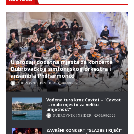
U prodaji dodatna mjesta za koncerte
Dubrovačkog simfonijskog orkestra i
ansambla Philharmonix!
DUBROVNIK INSIDER
08/08/2026
Vođena tura kroz Cavtat – “Cavtat
… malo mjesto za veliku
umjetnost”
DUBROVNIK INSIDER
08/08/2026
ZAVRŠNI KONCERT “GLAZBE I RIJEČI”