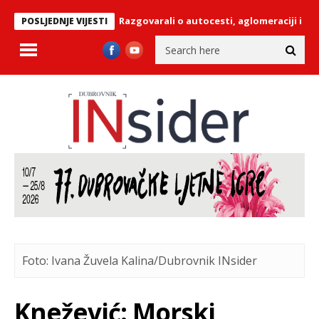
okalnim čelnicima: Razgovarali o autocesti, aglomeraciji i navodnj
POSLJEDNJE VIJESTI
Foto: Ivana Žuvela Kalina/Dubrovnik INsider
Knežević: Morski