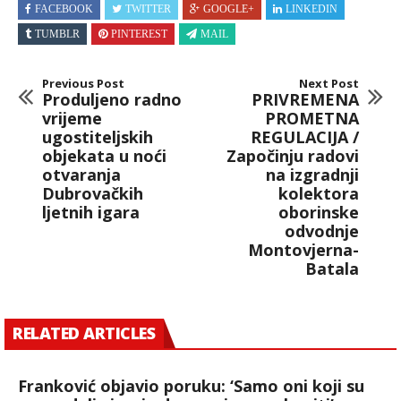
FACEBOOK
TWITTER
GOOGLE+
LINKEDIN
TUMBLR
PINTEREST
MAIL
Previous Post
Next Post
Produljeno radno
PRIVREMENA
vrijeme
PROMETNA
ugostiteljskih
REGULACIJA /
objekata u noći
Započinju radovi
otvaranja
na izgradnji
Dubrovačkih
kolektora
ljetnih igara
oborinske
odvodnje
Montovjerna-
Batala
RELATED ARTICLES
Franković objavio poruku: ‘Samo oni koji su