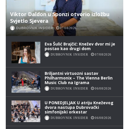
Viktor Daldon u Sponzi otvorio izložbu
Svjetlo Sjevera
DUBROVNIK INSIDER
07/08/2026
Eva Šulić Brajčić: Knežev dvor mi je
postao kao drugi dom
DUBROVNIK INSIDER
07/08/2026
Briljantni virtuozni sastav
Philharmonix – The Vienna Berlin
Music Club na Igrama
DUBROVNIK INSIDER
06/08/2026
U PONEDJELJAK U atriju Kneževog
dvora nastupa Dubrovački
simfonijski orkestar
DUBROVNIK INSIDER
06/08/2026