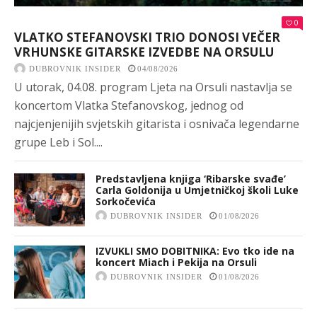
0
VLATKO STEFANOVSKI TRIO DONOSI VEČER
VRHUNSKE GITARSKE IZVEDBE NA ORSULU
DUBROVNIK INSIDER
04/08/2026
U utorak, 04.08. program Ljeta na Orsuli nastavlja se
koncertom Vlatka Stefanovskog, jednog od
najcjenjenijih svjetskih gitarista i osnivača legendarne
grupe Leb i Sol....
Predstavljena knjiga ‘Ribarske svađe’
Carla Goldonija u Umjetničkoj školi Luke
Sorkočevića
DUBROVNIK INSIDER
01/08/2026
IZVUKLI SMO DOBITNIKA: Evo tko ide na
koncert Miach i Pekija na Orsuli
DUBROVNIK INSIDER
01/08/2026