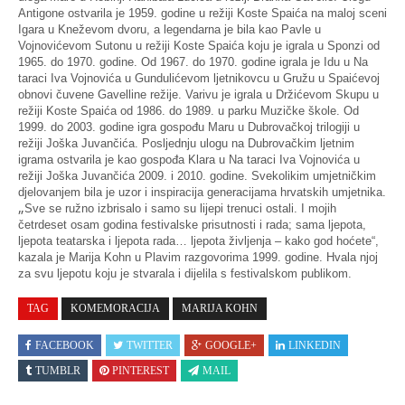
Antigone ostvarila je 1959. godine u režiji Koste Spaića na maloj sceni
Igara u Kneževom dvoru, a legendarna je bila kao Pavle u
Vojnovićevom
Sutonu
u režiji Koste Spaića koju je igrala u Sponzi od
1965. do 1970. godine. Od 1967. do 1970. godine igrala je Idu u
Na
taraci
Iva Vojnovića u Gundulićevom ljetnikovcu u Gružu u Spaićevoj
obnovi čuvene Gavelline režije. Varivu je igrala u Držićevom
Skupu
u
režiji Koste Spaića od 1986. do 1989. u parku Muzičke škole. Od
1999. do 2003. godine igra gospođu Maru u
Dubrovačkoj trilogiji
u
režiji Joška Juvančića. Posljednju ulogu na Dubrovačkim ljetnim
igrama ostvarila je kao gospođa Klara u
Na taraci
Iva Vojnovića u
režiji Joška Juvančića 2009. i 2010. godine. Svekolikim umjetničkim
djelovanjem bila je uzor i inspiracija generacijama hrvatskih umjetnika.
„
Sve se ružno izbrisalo i samo su lijepi trenuci ostali. I mojih
četrdeset osam godina festivalske prisutnosti i rada; sama ljepota,
ljepota teatarska i ljepota rada… ljepota življenja – kako god hoćete“,
kazala je Marija Kohn u
Plavim razgovorima
1999. godine. Hvala njoj
za svu ljepotu koju je stvarala i dijelila s festivalskom publikom.
TAG
KOMEMORACIJA
MARIJA KOHN
FACEBOOK
TWITTER
GOOGLE+
LINKEDIN
TUMBLR
PINTEREST
MAIL