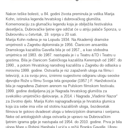
Nakon teške bolesti, u 84. godini života preminula je velika Marija
Kohn, istinska legenda hrvatskog i dubrovačkog glumišta.
Komemoraciju za glumačku legendu koja je obilježila festivalska
desetljeća, Dubrovačke ljetne igre održat će u atriju palače Sponza, u
Dubrovniku u četvrtak, 19. srpnja u 20 sati.
Marija Kohn rođena je na Lopudu 1934. Na Akademiji dramske
umjetnosti u Zagrebu diplomirala je 1956. Članicom ansambla
Dramskoga kazališta Gavella bila je od 1957., a kao slobodna
umjetnica od 1983. do 1987. nastupala je i u Teatru &TD i Teatru u
gostima. Bila je članicom Satiričkoga kazališta Kerempuh od 1987. do
1990., a potom Hrvatskog narodnog kazališta u Zagrebu do odlaska u
mirovinu 1999. godine. Ostvarila je niz zapaženih uloga na filmu i
televiziji, a za svoju prvu, iznimno sugestivno odigranu ulogu seoske
djevojke Rože u filmu
Svoga tela gospodar
(1957.) F. Hanžekovića
bila je nagrađena Zlatnom arenom na Pulskom filmskom festivalu.
1999. godine dodijeljena joj je Nagrada hrvatskog glumišta za
svekoliko umjetničko djelovanje, a 2014. i Nagrada „Vladimir Nazor“
za životno djelo. Marija Kohn najnagrađivanija je hrvatska glumica
koja iza sebe ima više od stotinu kazališnih uloga, šezdesetak
filmova te gotovo dvadeset uloga u televizijskim dramama i serijama.
Neke od antologijskih uloga ostvarila je upravo na Dubrovačkim
ljetnim igrama gdje je nastupala od 1954. do 2010. godine. Prva je bila
uloga Mare u
Robinji
Hanibala Lucića u režiji Branka Gavelle. Ulogu