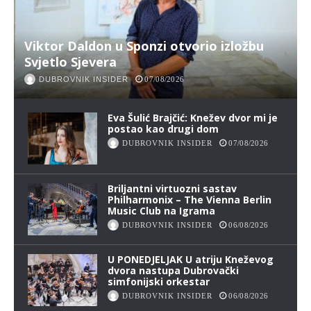
Viktor Daldon u Sponzi otvorio izložbu
Svjetlo Sjevera
DUBROVNIK INSIDER
07/08/2026
Eva Šulić Brajčić: Knežev dvor mi je
postao kao drugi dom
DUBROVNIK INSIDER
07/08/2026
Briljantni virtuozni sastav
Philharmonix – The Vienna Berlin
Music Club na Igrama
DUBROVNIK INSIDER
06/08/2026
U PONEDJELJAK U atriju Kneževog
dvora nastupa Dubrovački
simfonijski orkestar
DUBROVNIK INSIDER
06/08/2026