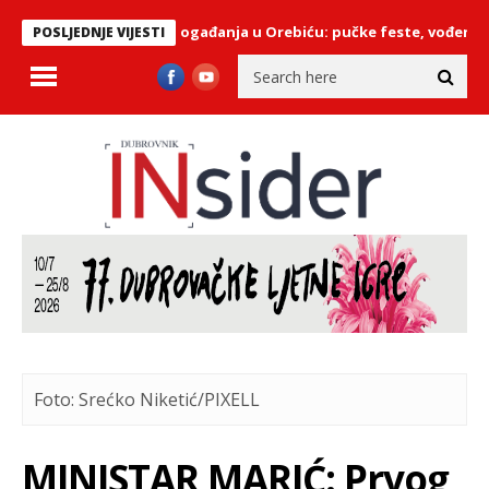
Ljetna događanja u Orebiću: pučke feste, vođena tura,
POSLJEDNJE VIJESTI
Foto: Srećko Niketić/PIXELL
MINISTAR MARIĆ: Prvog