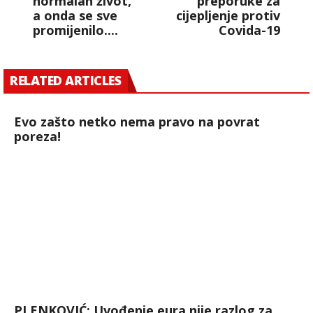
normalan život,
preporuke za
a onda se sve
cijepljenje protiv
promijenilo....
Covida-19
RELATED ARTICLES
Evo zašto netko nema pravo na povrat
poreza!
PLENKOVIĆ: Uvođenje eura nije razlog za