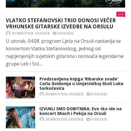
0
VLATKO STEFANOVSKI TRIO DONOSI VEČER
VRHUNSKE GITARSKE IZVEDBE NA ORSULU
DUBROVNIK INSIDER
04/08/2026
U utorak, 04.08. program Ljeta na Orsuli nastavlja se
koncertom Vlatka Stefanovskog, jednog od
najcjenjenijih svjetskih gitarista i osnivača legendarne
grupe Leb i Sol....
Predstavljena knjiga ‘Ribarske svađe’
Carla Goldonija u Umjetničkoj školi Luke
Sorkočevića
DUBROVNIK INSIDER
01/08/2026
IZVUKLI SMO DOBITNIKA: Evo tko ide na
koncert Miach i Pekija na Orsuli
DUBROVNIK INSIDER
01/08/2026