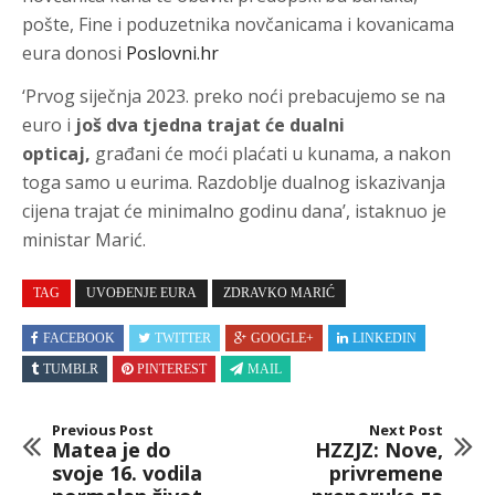
pošte, Fine i poduzetnika novčanicama i kovanicama
eura donosi
Poslovni.hr
‘Prvog siječnja 2023. preko noći prebacujemo se na
euro i
još dva tjedna trajat će dualni
opticaj,
građani će moći plaćati u kunama, a nakon
toga samo u eurima. Razdoblje dualnog iskazivanja
cijena trajat će minimalno godinu dana’, istaknuo je
ministar Marić.
TAG
UVOĐENJE EURA
ZDRAVKO MARIĆ
FACEBOOK
TWITTER
GOOGLE+
LINKEDIN
TUMBLR
PINTEREST
MAIL
Previous Post
Next Post
Matea je do
HZZJZ: Nove,
svoje 16. vodila
privremene