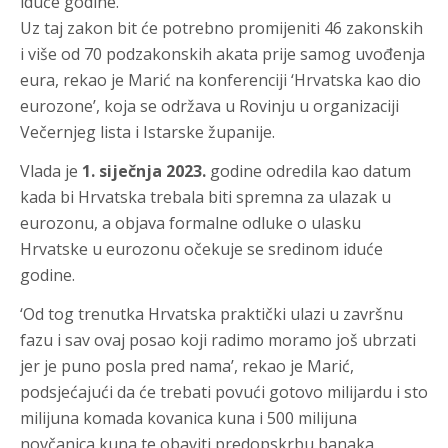
iduće godine.
Uz taj zakon bit će potrebno promijeniti 46 zakonskih
i više od 70 podzakonskih akata prije samog uvođenja
eura, rekao je Marić na konferenciji ‘Hrvatska kao dio
eurozone’, koja se održava u Rovinju u organizaciji
Večernjeg lista i Istarske županije.
Vlada je
1. siječnja 2023.
godine odredila kao datum
kada bi Hrvatska trebala biti spremna za ulazak u
eurozonu, a objava formalne odluke o ulasku
Hrvatske u eurozonu očekuje se sredinom iduće
godine.
‘Od tog trenutka Hrvatska praktički ulazi u završnu
fazu i sav ovaj posao koji radimo moramo još ubrzati
jer je puno posla pred nama’, rekao je Marić,
podsjećajući da će trebati povući gotovo milijardu i sto
milijuna komada kovanica kuna i 500 milijuna
novčanica kuna te obaviti predopskrbu banaka,