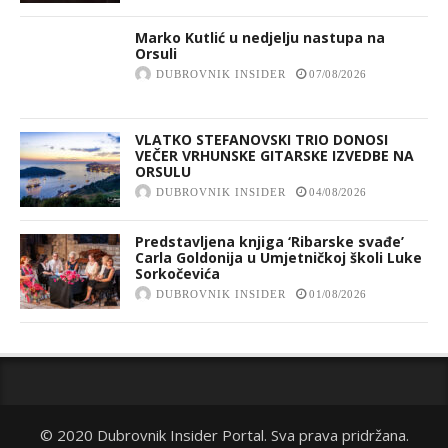
Marko Kutlić u nedjelju nastupa na
Orsuli
DUBROVNIK INSIDER
07/08/2026
VLATKO STEFANOVSKI TRIO DONOSI
VEČER VRHUNSKE GITARSKE IZVEDBE NA
ORSULU
DUBROVNIK INSIDER
04/08/2026
Predstavljena knjiga ‘Ribarske svađe’
Carla Goldonija u Umjetničkoj školi Luke
Sorkočevića
DUBROVNIK INSIDER
01/08/2026
© 2020 Dubrovnik Insider Portal. Sva prava pridržana.