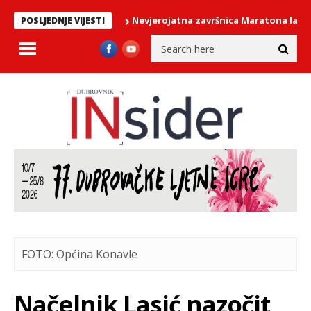
Nevjerojatna završnica Maratona lađa: Crni p
POSLJEDNJE VIJESTI
FOTO: Općina Konavle
Načelnik Lasić nazočit