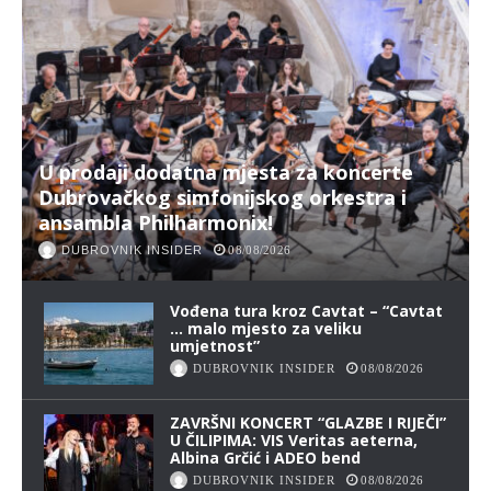
U prodaji dodatna mjesta za koncerte
Dubrovačkog simfonijskog orkestra i
ansambla Philharmonix!
DUBROVNIK INSIDER
08/08/2026
Vođena tura kroz Cavtat – “Cavtat
… malo mjesto za veliku
umjetnost”
DUBROVNIK INSIDER
08/08/2026
ZAVRŠNI KONCERT “GLAZBE I RIJEČI”
U ČILIPIMA: VIS Veritas aeterna,
Albina Grčić i ADEO bend
DUBROVNIK INSIDER
08/08/2026