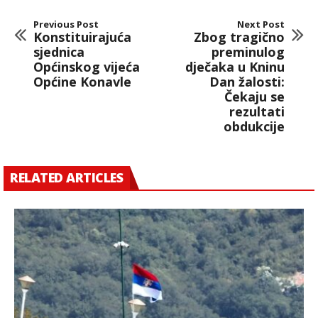
Previous Post
Next Post
Konstituirajuća
Zbog tragično
sjednica
preminulog
Općinskog vijeća
dječaka u Kninu
Općine Konavle
Dan žalosti:
Čekaju se
rezultati
obdukcije
RELATED ARTICLES