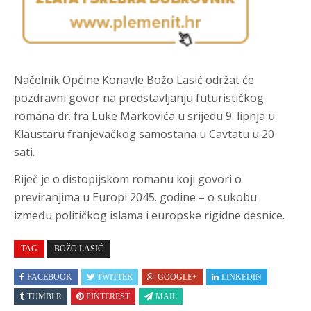
Načelnik Općine Konavle Božo Lasić održat će
pozdravni govor na predstavljanju futurističkog
romana dr. fra Luke Markovića u srijedu 9. lipnja u
Klaustaru franjevačkog samostana u Cavtatu u 20
sati.
Riječ je o distopijskom romanu koji govori o
previranjima u Europi 2045. godine – o sukobu
između političkog islama i europske rigidne desnice.
TAG
BOŽO LASIĆ
FACEBOOK
TWITTER
GOOGLE+
LINKEDIN
TUMBLR
PINTEREST
MAIL