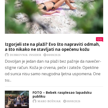
0
Izgorjeli ste na plaži? Evo što napraviti odmah,
a što nikako ne stavljati na opečenu kožu
DUBROVNIK INSIDER
08/08/2026
Dovoljan je jedan dan na plaži bez pažnje da navečer-
stigne račun. Koža je crvena, peče i zateže. Opekline
od sunca nisu samo neugodna ljetna uspomena. One
su...
FOTO – Bebek rasplesao lapadsku
publiku
MARO BOŠNJAK
08/08/2026