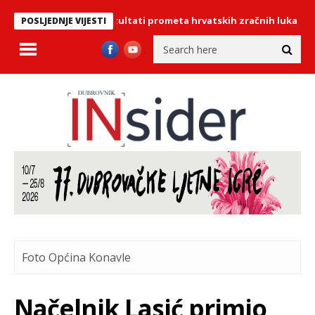
drugi: Objavljeni rezultati prometa hrvatskih zračnih luka
NOVA 
POSLJEDNJE VIJESTI
Foto Općina Konavle
Načelnik Lasić primio