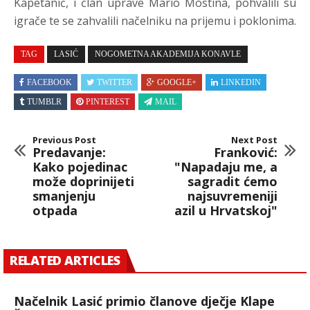
Kapetanić, i član uprave Mario Mostina, pohvalili su
igrače te se zahvalili načelniku na prijemu i poklonima.
TAG
LASIĆ
NOGOMETNA AKADEMIJA KONAVLE
FACEBOOK
TWITTER
GOOGLE+
LINKEDIN
TUMBLR
PINTEREST
MAIL
Previous Post
Next Post
Predavanje:
Franković:
Kako pojedinac
"Napadaju me, a
može doprinijeti
sagradit ćemo
smanjenju
najsuvremeniji
otpada
azil u Hrvatskoj"
RELATED ARTICLES
Načelnik Lasić primio članove dječje Klape