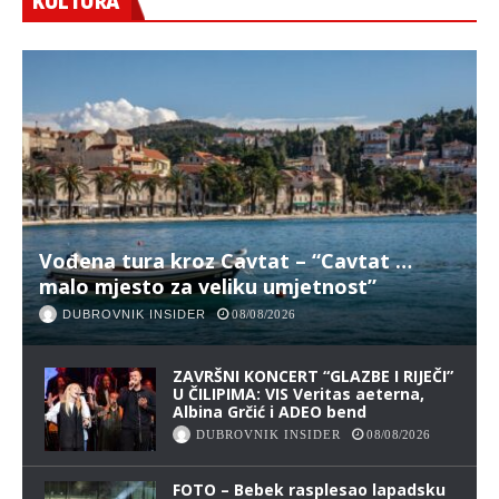
KULTURA
Vođena tura kroz Cavtat – “Cavtat …
malo mjesto za veliku umjetnost”
DUBROVNIK INSIDER
08/08/2026
ZAVRŠNI KONCERT “GLAZBE I RIJEČI”
U ČILIPIMA: VIS Veritas aeterna,
Albina Grčić i ADEO bend
DUBROVNIK INSIDER
08/08/2026
FOTO – Bebek rasplesao lapadsku