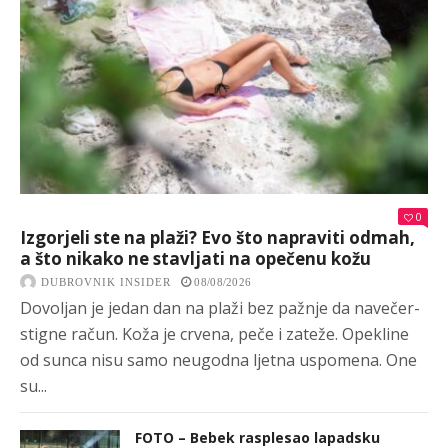
0
Izgorjeli ste na plaži? Evo što napraviti odmah,
a što nikako ne stavljati na opečenu kožu
DUBROVNIK INSIDER
08/08/2026
Dovoljan je jedan dan na plaži bez pažnje da navečer-
stigne račun. Koža je crvena, peče i zateže. Opekline
od sunca nisu samo neugodna ljetna uspomena. One
su...
FOTO – Bebek rasplesao lapadsku