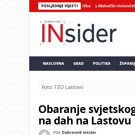
Meksički violončelist Jairo Ort
POSLJEDNJE VIJESTI
NASLOVNA
GRAD
POLITIKA
ŽUPANI
Foto: TZO Lastovo
Obaranje svjetskog
na dah na Lastovu
Piše:
Dubrovnik Insider