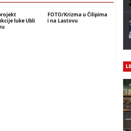
projekt
FOTO/Krizma u Čilipima
kcije luke Ubli
i na Lastovu
vu
LI