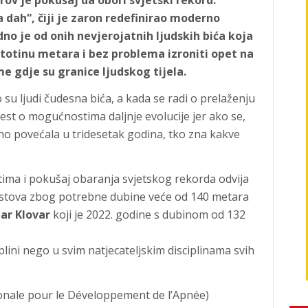
ov je pokušaj da obori svjetski rekord.
a dah“, čiji je zaron redefinirao moderno
no je od onih nevjerojatnih ljudskih bića koja
totinu metara i bez problema izroniti opet na
e gdje su granice ljudskog tijela.
su ljudi čudesna bića, a kada se radi o prelaženju
svijest o mogućnostima daljnje evolucije jer ako se,
no povećala u tridesetak godina, tko zna kakve
etima i pokušaj obaranja svjetskog rekorda odvija
stova zbog potrebne dubine veće od 140 metara
ar Klovar
koji je 2022. godine s dubinom od 132
plini nego u svim natjecateljskim disciplinama svih
nale pour le Développement de l’Apnée)