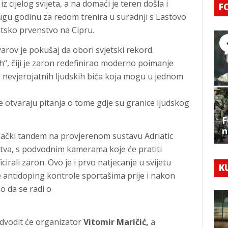
z cijelog svijeta, a na domaći je teren došla i
F
ugu godinu za redom trenira u suradnji s Lastovo
etsko prvenstvo na Cipru.
arov je pokušaj da obori svjetski rekord.
ah“, čiji je zaron redefinirao moderno poimanje
ih nevjerojatnih ljudskih bića koja mogu u jednom
e otvaraju pitanja o tome gdje su granice ljudskog
F
n
udački tandem na provjerenom sustavu Adriatic
nstva, s podvodnim kamerama koje će pratiti
irali zaron. Ovo je i prvo natjecanje u svijetu
K
e antidoping kontrole sportašima prije i nakon
o da se radi o
dvodit će organizator
Vitomir Maričić,
a