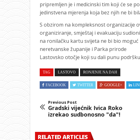
pripremljen je i medicinski tim koji će se po
jedinstvena mjerenja koja bez njih ne bi bi
S obzirom na kompleksnost organizacije o
organiziranje, smještaj i evakuaciju sudion
na ronilačku kartu svijeta ne bi bio mogu
neretvanske županije i Parka prirode
Lastovsko otočje koji su dali punu podršk
TAG
LASTOVO
RONJENJE NA DAH
FACEBOOK
TWITTER
GOOGLE+
LIN
Previous Post
Gradski vijećnik Ivica Roko
izrekao sudbonosno "da"!
RELATED ARTICLES