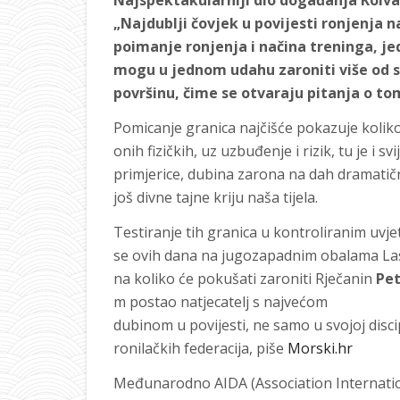
Najspektakularniji dio događanja Kolvar
„Najdublji čovjek u povijesti ronjenja n
poimanje ronjenja i načina treninga, jed
mogu u jednom udahu zaroniti više od s
površinu, čime se otvaraju pitanja o tom
Pomicanje granica najčišće pokazuje koliko 
onih fizičkih, uz uzbuđenje i rizik, tu je i 
primjerice, dubina zarona na dah dramatič
još divne tajne kriju naša tijela.
Testiranje tih granica u kontroliranim uvj
se ovih dana na jugozapadnim obalama La
na koliko će pokušati zaroniti Rječanin
Pet
m postao natjecatelj s najvećom
dubinom u povijesti, ne samo u svojoj disci
ronilačkih federacija, piše
Morski.hr
Međunarodno AIDA (Association Internatio