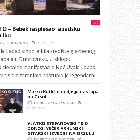
0
TO – Bebek rasplesao lapadsku
liku
MARO BOŠNJAK
08/08/2026
la Lapad sinoć je bila središte glazbenog
ađaja u Dubrovniku. U sklopu
dicionalne manifestacije Noć Uvale Lapad,
teniskim terenima nastupio je legendarni...
Marko Kutlić u nedjelju nastupa
na Orsuli
DUBROVNIK INSIDER
07/08/2026
VLATKO STEFANOVSKI TRIO
DONOSI VEČER VRHUNSKE
GITARSKE IZVEDBE NA ORSULU
DUBROVNIK INSIDER