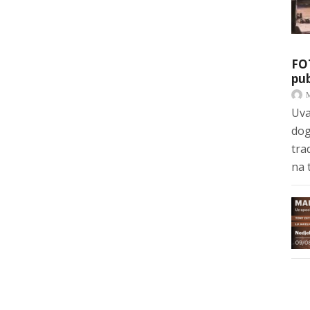
FO
pub
Uva
dog
tra
na 