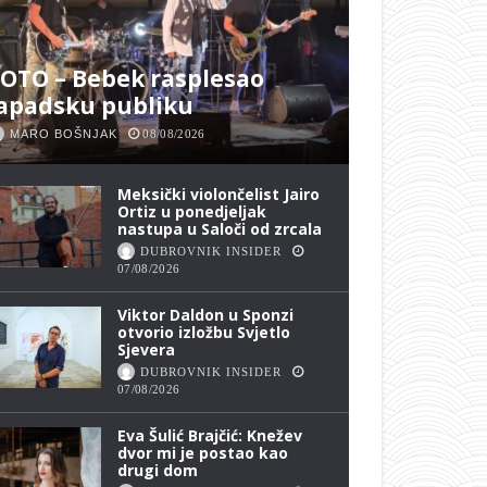
OTO – Bebek rasplesao
apadsku publiku
MARO BOŠNJAK
08/08/2026
Meksički violončelist Jairo
Ortiz u ponedjeljak
nastupa u Saloči od zrcala
DUBROVNIK INSIDER
07/08/2026
Viktor Daldon u Sponzi
otvorio izložbu Svjetlo
Sjevera
DUBROVNIK INSIDER
07/08/2026
Eva Šulić Brajčić: Knežev
dvor mi je postao kao
drugi dom