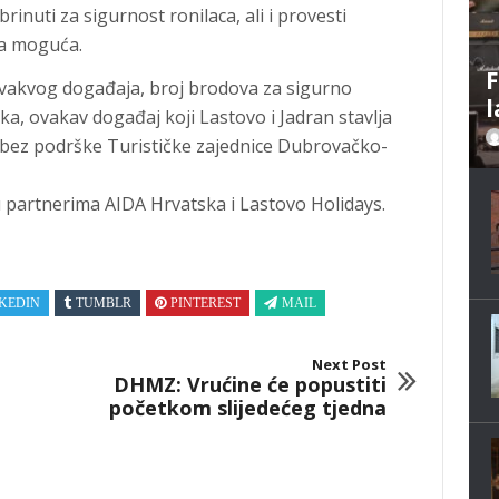
brinuti za sigurnost ronilaca, ali i provesti
la moguća.
F
vakvog događaja, broj brodova za sigurno
l
ika, ovakav događaj koji Lastovo i Jadran stavlja
ć bez podrške Turističke zajednice Dubrovačko-
u partnerima AIDA Hrvatska i Lastovo Holidays.
KEDIN
TUMBLR
PINTEREST
MAIL
Next Post
DHMZ: Vrućine će popustiti
početkom slijedećeg tjedna