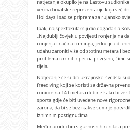
natjecanje okupilo je na Lastovu sudionike i
većina hrvatske reprezentacije koja već dr
Holidays i sad se priprema za rujansko svj
Ipak, najspektakularniji dio događanja Kolv
„Najdublji čovjek u povijesti ronjenja na d
ronjenja i načina treninga, jedno je od on
udahu zaroniti više od stotinu metara i bez
problema izroniti opet na površinu, čime s
tijela.
Natjecanje će suditi ukrajinsko-švedski s
freediving koji se koristi za državna prve
ronioce na 140 metara dubine kako bi verific
sporta gdje će biti uvedene nove rigorozn
zarona, da bi se bez ikakve sumnje potvrdil
iznimnim postignućima.
Međunarodni tim sigurnosnih ronilaca pre