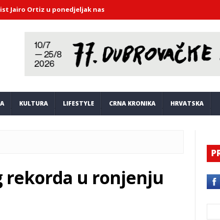
iz u ponedjeljak nastupa u Saloči od zrcala
DHMZ upozorava: Dubr
JA
KULTURA
LIFESTYLE
CRNA KRONIKA
HRVATSKA
P
 rekorda u ronjenju