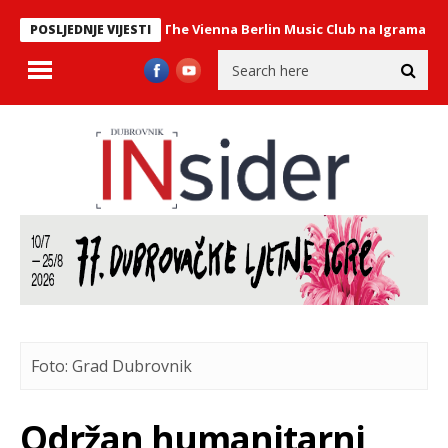
stav Philharmonix – The Vienna Berlin Music Club na Igrama
U PON
POSLJEDNJE VIJESTI
Foto: Grad Dubrovnik
Održan humanitarni