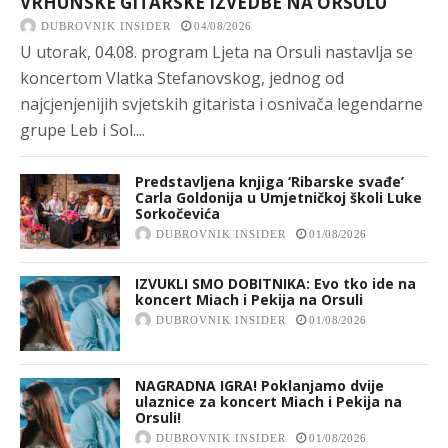
VRHUNSKE GITARSKE IZVEDBE NA ORSULU
DUBROVNIK INSIDER
04/08/2026
U utorak, 04.08. program Ljeta na Orsuli nastavlja se
koncertom Vlatka Stefanovskog, jednog od
najcjenjenijih svjetskih gitarista i osnivača legendarne
grupe Leb i Sol....
Predstavljena knjiga ‘Ribarske svađe’
Carla Goldonija u Umjetničkoj školi Luke
Sorkočevića
DUBROVNIK INSIDER
01/08/2026
IZVUKLI SMO DOBITNIKA: Evo tko ide na
koncert Miach i Pekija na Orsuli
DUBROVNIK INSIDER
01/08/2026
NAGRADNA IGRA! Poklanjamo dvije
ulaznice za koncert Miach i Pekija na
Orsuli!
DUBROVNIK INSIDER
01/08/2026