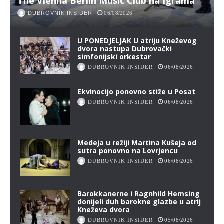
The Vienna Berlin Music Club na Igrama
DUBROVNIK INSIDER
06/08/2026
U PONEDJELJAK U atriju Kneževog
dvora nastupa Dubrovački
simfonijski orkestar
DUBROVNIK INSIDER
06/08/2026
Ekvinocijo ponovno stiže u Posat
DUBROVNIK INSIDER
06/08/2026
Medeja u režiji Martina Kušeja od
sutra ponovno na Lovrjencu
DUBROVNIK INSIDER
06/08/2026
Barokkanerne i Ragnhild Hemsing
donijeli duh barokne glazbe u atrij
Kneževa dvora
DUBROVNIK INSIDER
05/08/2026