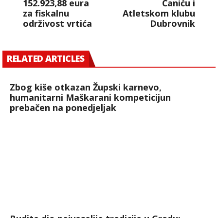
152.923,88 eura
Čaniću i
za fiskalnu
Atletskom klubu
održivost vrtića
Dubrovnik
RELATED ARTICLES
Zbog kiše otkazan Župski karnevo,
humanitarni Maškarani kompeticijun
prebačen na ponedjeljak