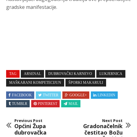
gradske manifestacije.
TAG
ARSENAL
DUBROVAČKI KARNEVO
LUKJERNICA
MAŠKARANI KOMPETECIJUN
ŠPORKI MAKARULI
FACEBOOK
TWITTER
GOOGLE+
LINKEDIN
TUMBLR
PINTEREST
MAIL
Previous Post
Next Post
Općini Župa
Gradonačelnik
dubrovačka
čestitao Božu