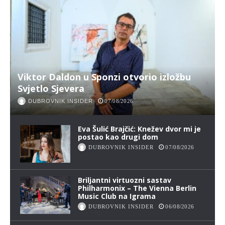
Viktor Daldon u Sponzi otvorio izložbu
Svjetlo Sjevera
DUBROVNIK INSIDER
07/08/2026
Eva Šulić Brajčić: Knežev dvor mi je
postao kao drugi dom
DUBROVNIK INSIDER
07/08/2026
Briljantni virtuozni sastav
Philharmonix – The Vienna Berlin
Music Club na Igrama
DUBROVNIK INSIDER
06/08/2026