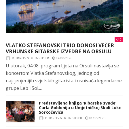
0
VLATKO STEFANOVSKI TRIO DONOSI VEČER
VRHUNSKE GITARSKE IZVEDBE NA ORSULU
DUBROVNIK INSIDER
04/08/2026
U utorak, 04.08. program Ljeta na Orsuli nastavlja se
koncertom Vlatka Stefanovskog, jednog od
najcjenjenijih svjetskih gitarista i osnivača legendarne
grupe Leb i Sol....
Predstavljena knjiga ‘Ribarske svađe’
Carla Goldonija u Umjetničkoj školi Luke
Sorkočevića
DUBROVNIK INSIDER
01/08/2026