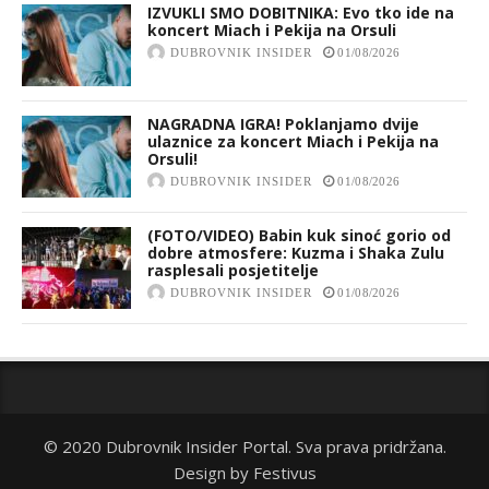
IZVUKLI SMO DOBITNIKA: Evo tko ide na
koncert Miach i Pekija na Orsuli
DUBROVNIK INSIDER
01/08/2026
NAGRADNA IGRA! Poklanjamo dvije
ulaznice za koncert Miach i Pekija na
Orsuli!
DUBROVNIK INSIDER
01/08/2026
(FOTO/VIDEO) Babin kuk sinoć gorio od
dobre atmosfere: Kuzma i Shaka Zulu
rasplesali posjetitelje
DUBROVNIK INSIDER
01/08/2026
© 2020 Dubrovnik Insider Portal. Sva prava pridržana.
Design by
Festivus