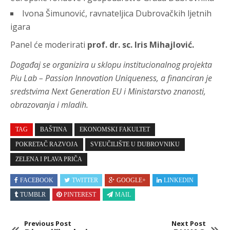
Ivona Šimunović, ravnateljica Dubrovačkih ljetnih
igara
Panel će moderirati
prof. dr. sc. Iris Mihajlović.
Događaj se organizira u sklopu institucionalnog projekta
Piu Lab – Passion Innovation Uniqueness, a financiran je
sredstvima Next Generation EU i Ministarstvo znanosti,
obrazovanja i mladih.
TAG
BAŠTINA
EKONOMSKI FAKULTET
POKRETAČ RAZVOJA
SVEUČILIŠTE U DUBROVNIKU
ZELENA I PLAVA PRIČA
FACEBOOK
TWITTER
GOOGLE+
LINKEDIN
TUMBLR
PINTEREST
MAIL
Previous Post
Next Post