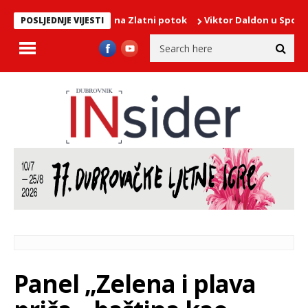
ova sportskog terena Zlatni potok
Viktor Daldon u Sponzi otvor
POSLJEDNJE VIJESTI
Panel „Zelena i plava