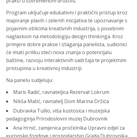
praksi u suvremenom društvu.
Program uključuje edukativni i praktični pristup kroz
mapiranje plavih i zelenih inicijativa te upoznavanje s
pojavnim oblicima kreativnih industrija, s posebnim
naglaskom na metodologiju design thinkinga. Kroz
primjere dobre prakse i izlaganja panelista, sudionici
će imati priliku steći nova znanja o potencijalu
baštine, razvoju interaktivnih sadržaja te projektnim
pristupima u kreativnoj industriji.
Na panelu sudjeluju:
Maris Radić, ravnateljica Rezervat Lokrum
Nikša Matić, ravnatelj Dom Marina Držića
Dubravka Tullio, viša kustosica i muzejska
pedagoginja Prirodoslovni muzej Dubrovnik
Ana Hrnić, zamjenica pročelnika Upravni odjel za
europske fondove i gospodarstvo Grada Dubrovnika