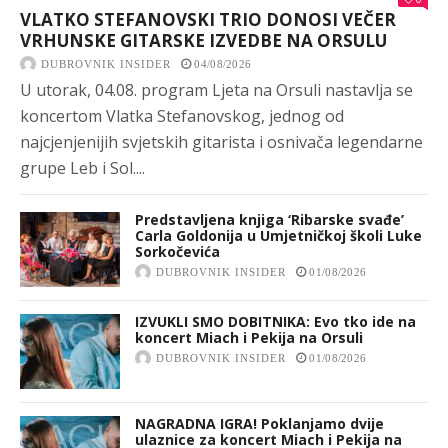
VLATKO STEFANOVSKI TRIO DONOSI VEČER
VRHUNSKE GITARSKE IZVEDBE NA ORSULU
DUBROVNIK INSIDER
04/08/2026
U utorak, 04.08. program Ljeta na Orsuli nastavlja se
koncertom Vlatka Stefanovskog, jednog od
najcjenjenijih svjetskih gitarista i osnivača legendarne
grupe Leb i Sol....
Predstavljena knjiga ‘Ribarske svađe’
Carla Goldonija u Umjetničkoj školi Luke
Sorkočevića
DUBROVNIK INSIDER
01/08/2026
IZVUKLI SMO DOBITNIKA: Evo tko ide na
koncert Miach i Pekija na Orsuli
DUBROVNIK INSIDER
01/08/2026
NAGRADNA IGRA! Poklanjamo dvije
ulaznice za koncert Miach i Pekija na