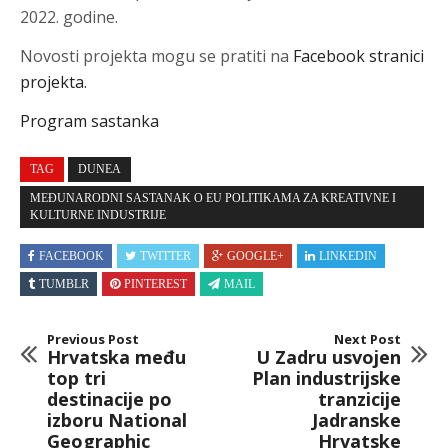
2022. godine.
Novosti projekta mogu se pratiti na
Facebook stranici
projekta.
Program sastanka
TAG
DUNEA
MEĐUNARODNI SASTANAK O EU POLITIKAMA ZA KREATIVNE I
KULTURNE INDUSTRIJE
FACEBOOK
TWITTER
GOOGLE+
LINKEDIN
TUMBLR
PINTEREST
MAIL
Previous Post
Next Post
Hrvatska među
U Zadru usvojen
top tri
Plan industrijske
destinacije po
tranzicije
izboru National
Jadranske
Geographic
Hrvatske