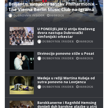
Briljantni virtuozni sastav Philharmonix –
The Vienna Berlin Music Club na Igrama
DUBROVNIK INSIDER
06/08/2026
U PONEDJELJAK U atriju Kneževog
dvora nastupa Dubrovački
simfonijski orkestar
DUBROVNIK INSIDER
06/08/2026
Ekvinocijo ponovno stiže u Posat
DUBROVNIK INSIDER
06/08/2026
Medeja u režiji Martina Kušeja od
sutra ponovno na Lovrjencu
DUBROVNIK INSIDER
06/08/2026
Barokkanerne i Ragnhild Hemsing
donijeli duh barokne glazbe u atrij