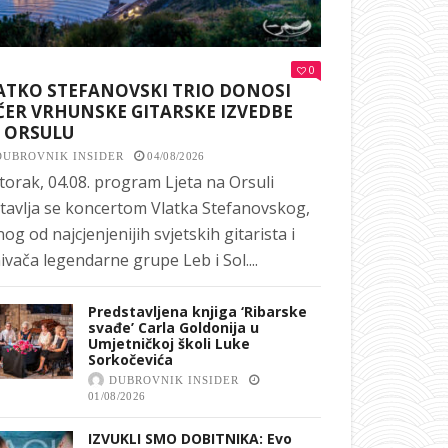
0
ATKO STEFANOVSKI TRIO DONOSI
ČER VRHUNSKE GITARSKE IZVEDBE
 ORSULU
DUBROVNIK INSIDER
04/08/2026
torak, 04.08. program Ljeta na Orsuli
tavlja se koncertom Vlatka Stefanovskog,
nog od najcjenjenijih svjetskih gitarista i
ivača legendarne grupe Leb i Sol....
Predstavljena knjiga ‘Ribarske
svađe’ Carla Goldonija u
Umjetničkoj školi Luke
Sorkočevića
DUBROVNIK INSIDER
01/08/2026
IZVUKLI SMO DOBITNIKA: Evo