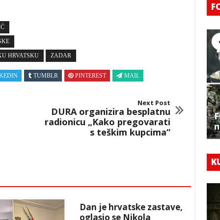
F
IĆ
SKE
KU HRVATSKU
ZADAR
KEDIN
TUMBLR
PINTEREST
MAIL
Next Post
DURA organizira besplatnu
F
radionicu „Kako pregovarati
n
s teškim kupcima“
K
Dan je hrvatske zastave,
oglasio se Nikola