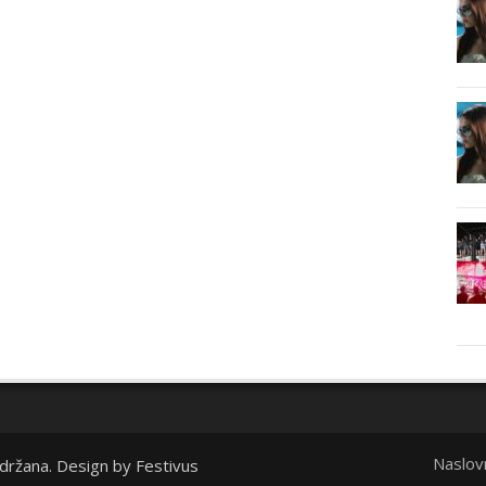
Naslov
idržana. Design by
Festivus