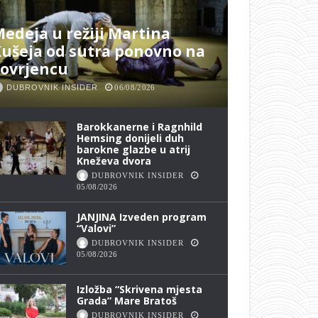
edeja u režiji Martina
ušeja od sutra ponovno na
Lovrjencu
DUBROVNIK INSIDER
06/08/2026
Barokkanerne i Ragnhild
Hemsing donijeli duh
barokne glazbe u atrij
Kneževa dvora
DUBROVNIK INSIDER
05/08/2026
JANJINA Izveden program
“Valovi”
DUBROVNIK INSIDER
05/08/2026
Izložba “Skrivena mjesta
Grada” Mare Bratoš
DUBROVNIK INSIDER