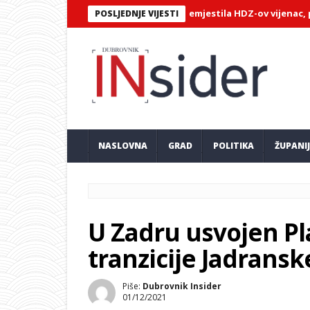
slavić: Općina nije uklonila niti premjestila HDZ-ov vijenac, pozi
POSLJEDNJE VIJESTI
NASLOVNA
GRAD
POLITIKA
ŽUPANI
U Zadru usvojen Pl
tranzicije Jadrans
Piše:
Dubrovnik Insider
01/12/2021