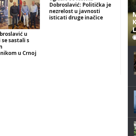
Dobroslavić: Politička je
nezrelost u javnosti
M
isticati druge inačice
K
broslavić u
 se sastali s
m
anikom u Crnoj