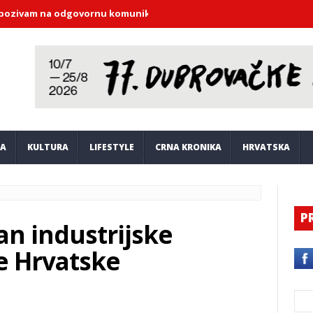
vam na odgovornu komunikaciju
Modrić i Džeko udružili snage: Gr
JA
KULTURA
LIFESTYLE
CRNA KRONIKA
HRVATSKA
P
an industrijske
ke Hrvatske