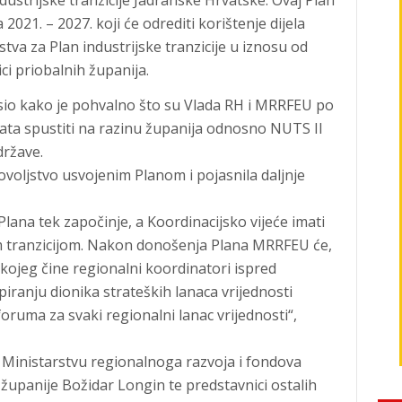
ustrijske tranzicije Jadranske Hrvatske. Ovaj Plan
2021. – 2027. koji će odrediti korištenje dijela
va za Plan industrijske tranzicije u iznosu od
ci priobalnih županija.
sio kako je pohvalno što su Vlada RH i MRRFEU po
ata spustiti na razinu županija odnosno NUTS II
države.
ovoljstvo usvojenim Planom i pojasnila daljnje
ana tek započinje, a Koordinacijsko vijeće imati
om tranzicijom. Nakon donošenja Plana MRRFEU će,
kojeg čine regionalni koordinatori ispred
iranju dionika strateških lanaca vrijednosti
oruma za svaki regionalni lanac vrijednosti“,
 u Ministarstvu regionalnoga razvoja i fondova
županije Božidar Longin te predstavnici ostalih