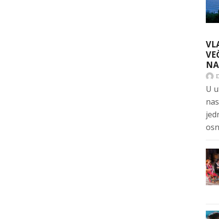
VL
VE
NA
U u
nas
jed
osn