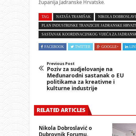
županija Jadranske Hrvatske.
TAG
NATAŠA TRAMIŠAK
NIKOLA DOBROSLAV
PLAN INDUSTRIJSKE TRANZICIJE JADRANSKE HRVAT
SASTANAK KOORDINACIJSKOG VIJEĆA ZA JADRANS
FACEBOOK
TWITTER
GOOGLE+
LIN
Previous Post
Poziv za sudjelovanje na
Međunarodni sastanak o EU
politikama za kreativne i
kulturne industrije
RELATED ARTICLES
Nikola Dobroslavić o
Dubrovnik Forumu,