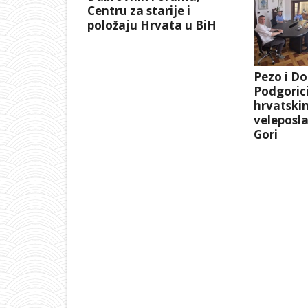
Centru za starije i
položaju Hrvata u BiH
Pezo i Do
Podgorici
hrvatski
veleposl
Gori