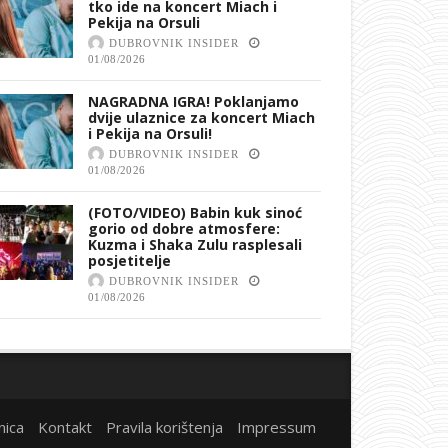
tko ide na koncert Miach i
Pekija na Orsuli
DUBROVNIK INSIDER
01/08/2026
NAGRADNA IGRA! Poklanjamo
dvije ulaznice za koncert Miach
i Pekija na Orsuli!
DUBROVNIK INSIDER
01/08/2026
(FOTO/VIDEO) Babin kuk sinoć
gorio od dobre atmosfere:
Kuzma i Shaka Zulu rasplesali
posjetitelje
DUBROVNIK INSIDER
01/08/2026
nica
Kontakt
Pravila korištenja
Impressum