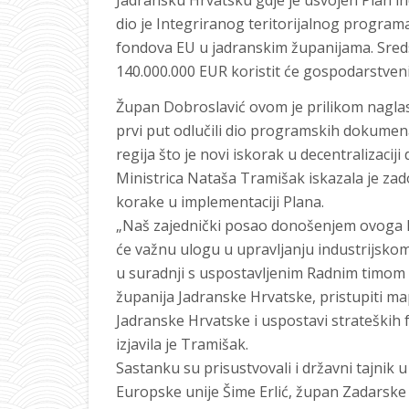
Jadransku Hrvatsku gdje je usvojen Plan ind
dio je Integriranog teritorijalnog programa 
fondova EU u jadranskim županijama. Sredst
140.000.000 EUR koristit će gospodarstveni
Župan Dobroslavić ovom je prilikom nagla
prvi put odlučili dio programskih dokumen
regija što je novi iskorak u decentralizaciji 
Ministrica Nataša Tramišak iskazala je zad
korake u implementaciji Plana.
„Naš zajednički posao donošenjem ovoga Pl
će važnu ulogu u upravljanju industrijsk
u suradnji s uspostavljenim Radnim timom 
županija Jadranske Hrvatske, pristupiti map
Jadranske Hrvatske i uspostavi strateških f
izjavila je Tramišak.
Sastanku su prisustvovali i državni tajnik
Europske unije Šime Erlić, župan Zadarske 