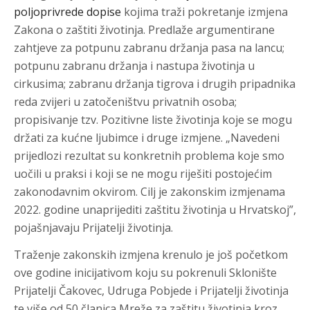
poljoprivrede dopise
kojima traži pokretanje izmjena
Zakona o zaštiti životinja. Predlaže argumentirane
zahtjeve za potpunu zabranu držanja pasa na lancu;
potpunu zabranu držanja i nastupa životinja u
cirkusima; zabranu držanja tigrova i drugih pripadnika
reda zvijeri u zatočeništvu privatnih osoba;
propisivanje tzv. Pozitivne liste životinja koje se mogu
držati za kućne ljubimce i druge izmjene. „Navedeni
prijedlozi rezultat su konkretnih problema koje smo
uočili u praksi i koji se ne mogu riješiti postojećim
zakonodavnim okvirom. Cilj je zakonskim izmjenama
2022. godine unaprijediti zaštitu životinja u Hrvatskoj”,
pojašnjavaju Prijatelji životinja.
Traženje zakonskih izmjena krenulo je još početkom
ove godine inicijativom koju su pokrenuli Sklonište
Prijatelji Čakovec, Udruga Pobjede i Prijatelji životinja
te više od 50 članica Mreže za zaštitu životinja kroz