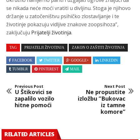
okrutno namjerno pariti i uzgajati tigrove znajući da
se nikada neće moći vratiti u divljinu. Stoga je njihovo
držanje u zatočeništvu psihičko zlostavljanje i te
životinje pokazuju vidljive znakove zoopsihoza”,
zaključuju
Prijatelji životinja
.
TAG
PRIJATELJI ŽIVOTINJA
ZAKON O ZAŠTITI ŽIVOTINJA
FACEBOOK
TWITTER
GOOGLE+
LINKEDIN
TUMBLR
PINTEREST
MAIL
Previous Post
Next Post
U Štikovici se
Ne propustite
zapalilo vozilo
izložbu ”Bukovac
hitne pomoći
iz tamne
komore”
RELATED ARTICLES