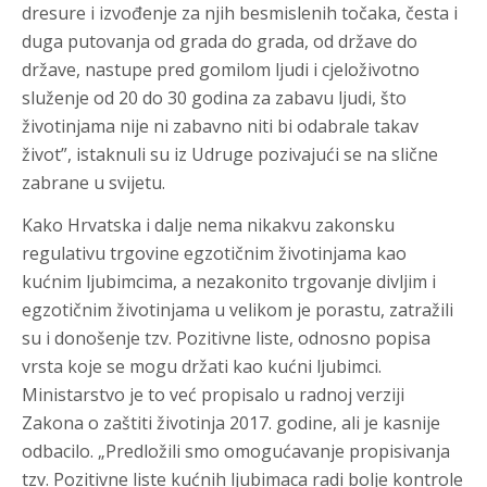
dresure i izvođenje za njih besmislenih točaka, česta i
duga putovanja od grada do grada, od države do
države, nastupe pred gomilom ljudi i cjeloživotno
služenje od 20 do 30 godina za zabavu ljudi, što
životinjama nije ni zabavno niti bi odabrale takav
život”, istaknuli su iz Udruge pozivajući se na slične
zabrane u svijetu.
Kako Hrvatska i dalje nema nikakvu zakonsku
regulativu trgovine egzotičnim životinjama kao
kućnim ljubimcima, a nezakonito trgovanje divljim i
egzotičnim životinjama u velikom je porastu, zatražili
su i donošenje tzv. Pozitivne liste, odnosno popisa
vrsta koje se mogu držati kao kućni ljubimci.
Ministarstvo je to već propisalo u radnoj verziji
Zakona o zaštiti životinja 2017. godine, ali je kasnije
odbacilo. „Predložili smo omogućavanje propisivanja
tzv. Pozitivne liste kućnih ljubimaca radi bolje kontrole