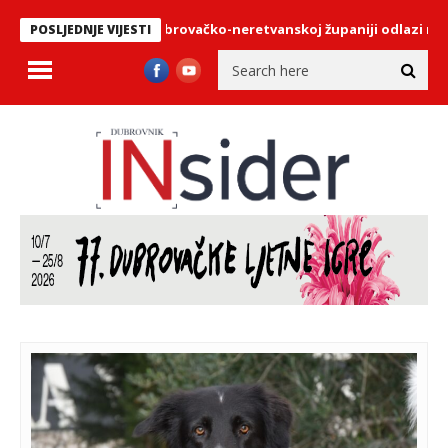
i dio plaće u Dubrovačko-neretvanskoj županiji odlazi na gorivo?
POSLJEDNJE VIJESTI