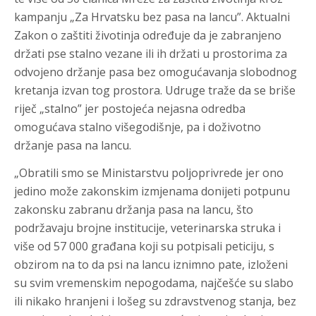
kampanju „Za Hrvatsku bez pasa na lancu”. Aktualni
Zakon o zaštiti životinja određuje da je zabranjeno
držati pse stalno vezane ili ih držati u prostorima za
odvojeno držanje pasa bez omogućavanja slobodnog
kretanja izvan tog prostora. Udruge traže da se briše
riječ „stalno” jer postojeća nejasna odredba
omogućava stalno višegodišnje, pa i doživotno
držanje pasa na lancu.
„Obratili smo se Ministarstvu poljoprivrede jer ono
jedino može zakonskim izmjenama donijeti potpunu
zakonsku zabranu držanja pasa na lancu, što
podržavaju brojne institucije, veterinarska struka i
više od 57 000 građana koji su potpisali peticiju, s
obzirom na to da psi na lancu iznimno pate, izloženi
su svim vremenskim nepogodama, najčešće su slabo
ili nikako hranjeni i lošeg su zdravstvenog stanja, bez