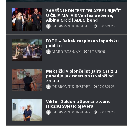
ZAVRŠNI KONCERT “GLAZBE I RIJEČI”
U ČILIPIMA: VIS Veritas aeterna,
Albina Grčić i ADEO bend
DUBROVNIK INSIDER
08/08/2026
FOTO – Bebek rasplesao lapadsku
publiku
MARO BOŠNJAK
08/08/2026
Meksički violončelist Jairo Ortiz u
ponedjeljak nastupa u Saloči od
zrcala
DUBROVNIK INSIDER
07/08/2026
Viktor Daldon u Sponzi otvorio
izložbu Svjetlo Sjevera
DUBROVNIK INSIDER
07/08/2026