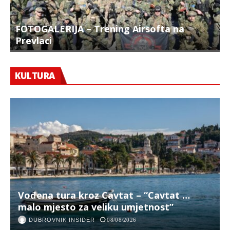
FOTOGALERIJA – Trening Airsofta na
Prevlaci
F
KULTURA
Vođena tura kroz Cavtat – “Cavtat …
malo mjesto za veliku umjetnost”
DUBROVNIK INSIDER
08/08/2026