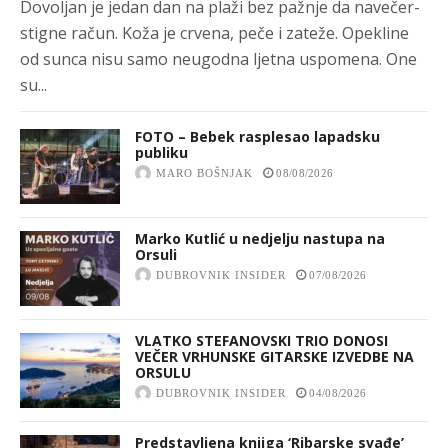
Dovoljan je jedan dan na plaži bez pažnje da navečer-
stigne račun. Koža je crvena, peče i zateže. Opekline
od sunca nisu samo neugodna ljetna uspomena. One
su...
FOTO – Bebek rasplesao lapadsku
publiku
MARO BOŠNJAK
08/08/2026
Marko Kutlić u nedjelju nastupa na
Orsuli
DUBROVNIK INSIDER
07/08/2026
VLATKO STEFANOVSKI TRIO DONOSI
VEČER VRHUNSKE GITARSKE IZVEDBE NA
ORSULU
DUBROVNIK INSIDER
04/08/2026
Predstavljena knjiga ‘Ribarske svađe’