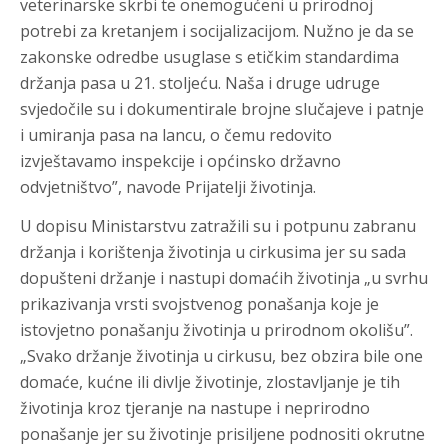
veterinarske skrbi te onemogućeni u prirodnoj
potrebi za kretanjem i socijalizacijom. Nužno je da se
zakonske odredbe usuglase s etičkim standardima
držanja pasa u 21. stoljeću. Naša i druge udruge
svjedočile su i dokumentirale brojne slučajeve i patnje
i umiranja pasa na lancu, o čemu redovito
izvještavamo inspekcije i općinsko državno
odvjetništvo”, navode Prijatelji životinja.
U dopisu Ministarstvu zatražili su i potpunu zabranu
držanja i korištenja životinja u cirkusima jer su sada
dopušteni držanje i nastupi domaćih životinja „u svrhu
prikazivanja vrsti svojstvenog ponašanja koje je
istovjetno ponašanju životinja u prirodnom okolišu”.
„Svako držanje životinja u cirkusu, bez obzira bile one
domaće, kućne ili divlje životinje, zlostavljanje je tih
životinja kroz tjeranje na nastupe i neprirodno
ponašanje jer su životinje prisiljene podnositi okrutne