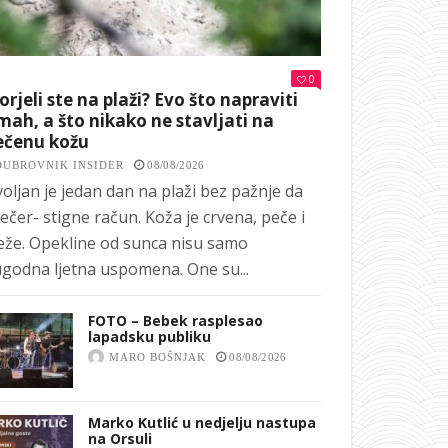
0
orjeli ste na plaži? Evo što napraviti
ah, a što nikako ne stavljati na
ečenu kožu
DUBROVNIK INSIDER
08/08/2026
oljan je jedan dan na plaži bez pažnje da
ečer- stigne račun. Koža je crvena, peče i
eže. Opekline od sunca nisu samo
godna ljetna uspomena. One su...
FOTO – Bebek rasplesao
lapadsku publiku
MARO BOŠNJAK
08/08/2026
Marko Kutlić u nedjelju nastupa
na Orsuli