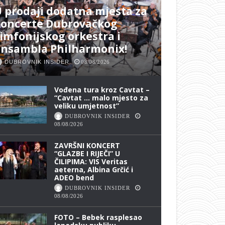
 prodaji dodatna mjesta za
koncerte Dubrovačkog
imfonijskog orkestra i
ansambla Philharmonix!
DUBROVNIK INSIDER
08/08/2026
Vođena tura kroz Cavtat –
“Cavtat … malo mjesto za
veliku umjetnost”
DUBROVNIK INSIDER
08/08/2026
ZAVRŠNI KONCERT
“GLAZBE I RIJEČI” U
ČILIPIMA: VIS Veritas
aeterna, Albina Grčić i
ADEO bend
DUBROVNIK INSIDER
08/08/2026
FOTO – Bebek rasplesao