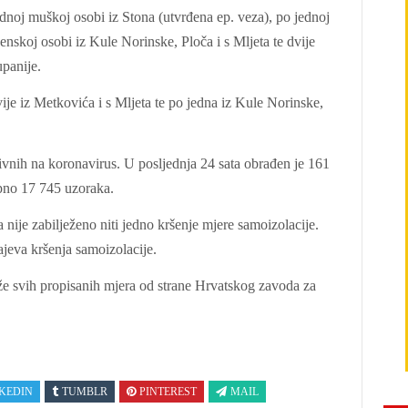
ednoj muškoj osobi iz Stona (utvrđena ep. veza), po jednoj
nskoj osobi iz Kule Norinske, Ploča i s Mljeta te dvije
upanije.
vije iz Metkovića i s Mljeta te po jedna iz Kule Norinske,
vnih na koronavirus. U posljednja 24 sata obrađen je 161
upno 17 745 uzoraka.
 nije zabilježeno niti jedno kršenje mjere samoizolacije.
jeva kršenja samoizolacije.
že svih propisanih mjera od strane Hrvatskog zavoda za
KEDIN
TUMBLR
PINTEREST
MAIL