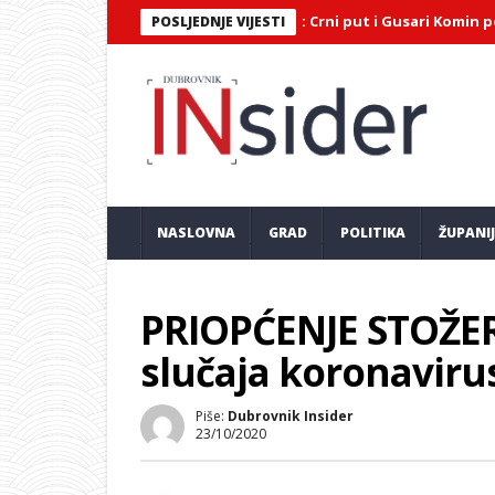
erojatna završnica Maratona lađa: Crni put i Gusari Komin podijelil
POSLJEDNJE VIJESTI
NASLOVNA
GRAD
POLITIKA
ŽUPANI
PRIOPĆENJE STOŽER
slučaja koronaviru
Piše:
Dubrovnik Insider
23/10/2020