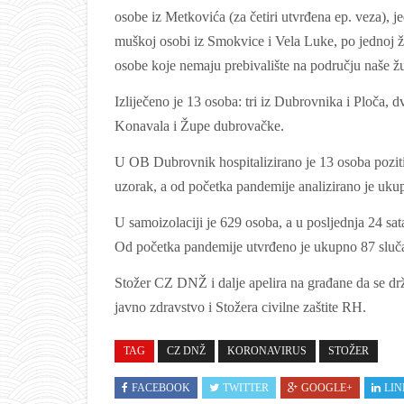
osobe iz Metkovića (za četiri utvrđena ep. veza), j
muškoj osobi iz Smokvice i Vela Luke, po jednoj že
osobe koje nemaju prebivalište na području naše ž
Izliječeno je 13 osoba: tri iz Dubrovnika i Ploča, d
Konavala i Župe dubrovačke.
U OB Dubrovnik hospitalizirano je 13 osoba poziti
uzorak, a od početka pandemije analizirano je uk
U samoizolaciji je 629 osoba, a u posljednja 24 sata
Od početka pandemije utvrđeno je ukupno 87 sluča
Stožer CZ DNŽ i dalje apelira na građane da se dr
javno zdravstvo i Stožera civilne zaštite RH.
TAG
CZ DNŽ
KORONAVIRUS
STOŽER
FACEBOOK
TWITTER
GOOGLE+
LIN