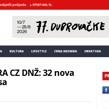
i pobjedu
SPEKTAKL NA NERETVI! Plenković se susreo s lađarima i
JA
KULTURA
LIFESTYLE
CRNA KRONIKA
HRVATSKA
A CZ DNŽ: 32 nova
P
sa