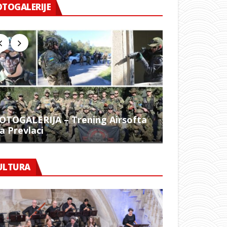
OTOGALERIJE
OTOGALERIJA – Trening Airsofta
a Prevlaci
FOTO – 1054.
ULTURA