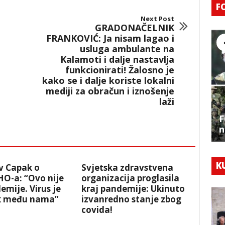
F
Next Post
GRADONAČELNIK
FRANKOVIĆ: Ja nisam lagao i
usluga ambulante na
Kalamoti i dalje nastavlja
funkcionirati! Žalosno je
kako se i dalje koriste lokalni
mediji za obračun i iznošenje
laži
F
n
K
v Capak o
Svjetska zdravstvena
HO-a: “Ovo nije
organizacija proglasila
emije. Virus je
kraj pandemije: Ukinuto
ek među nama”
izvanredno stanje zbog
covida!