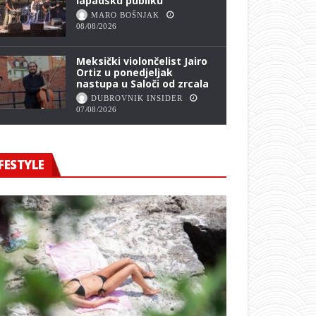
lapadsku publiku
MARO BOŠNJAK
08/08/2026
Meksički violončelist Jairo
Ortiz u ponedjeljak
nastupa u Saloči od zrcala
DUBROVNIK INSIDER
07/08/2026
FESTYLE