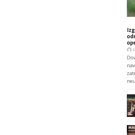
Izg
odm
op
Dov
nav
zat
neu