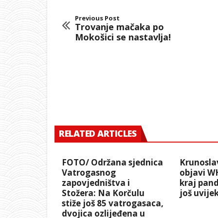
Previous Post
Trovanje mačaka po
Mokošici se nastavlja!
RELATED ARTICLES
FOTO/ Održana sjednica
Krunosla
Vatrogasnog
objavi W
zapovjedništva i
kraj pand
Stožera: Na Korčulu
još uvij
stiže još 85 vatrogasaca,
dvojica ozlijeđena u