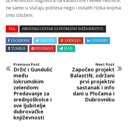
učinkovitosti odgovora na katastrofe i velike nesreće,
ne samo u slučaju potresa nego i ostalih rizika kojima
smo izloženi.
TAG
HRVATSKI CENTAR ZA POTRESNO INŽENJERSTVO
FACEBOOK
TWITTER
GOOGLE+
LINKEDIN
TUMBLR
PINTEREST
MAIL
Previous Post
Next Post
Držić i Gundulić
Započeo projekt
među
BalastIN, održani
lokrumskim
prvi projektni
zelenilom:
sastanak i info
Predavanje za
dani u Pločama i
srednjoškolce i
Dubrovniku
sve ljubitelje
dubrovačke
književnosti