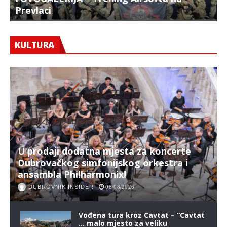
Prevlaci
F
KULTURA
U prodaji dodatna mjesta za koncerte
Dubrovačkog simfonijskog orkestra i
ansambla Philharmonix!
DUBROVNIK INSIDER
08/08/2026
Vođena tura kroz Cavtat – “Cavtat
… malo mjesto za veliku