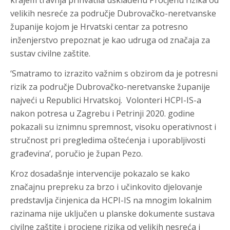
krajem travnja prihvatila usklađenu Procjenu rizika od
velikih nesreće za područje Dubrovačko-neretvanske
županije kojom je Hrvatski centar za potresno
inženjerstvo prepoznat je kao udruga od značaja za
sustav civilne zaštite.
‘Smatramo to izrazito važnim s obzirom da je potresni
rizik za područje Dubrovačko-neretvanske županije
najveći u Republici Hrvatskoj. Volonteri HCPI-IS-a
nakon potresa u Zagrebu i Petrinji 2020. godine
pokazali su iznimnu spremnost, visoku operativnost i
stručnost pri pregledima oštećenja i uporabljivosti
građevina’, poručio je župan Pezo.
Kroz dosadašnje intervencije pokazalo se kako
značajnu prepreku za brzo i učinkovito djelovanje
predstavlja činjenica da HCPI-IS na mnogim lokalnim
razinama nije uključen u planske dokumente sustava
civilne zaštite i procjene rizika od velikih nesreća i