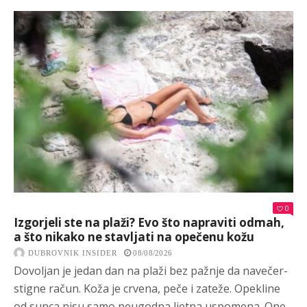
0
Izgorjeli ste na plaži? Evo što napraviti odmah,
a što nikako ne stavljati na opečenu kožu
DUBROVNIK INSIDER
08/08/2026
Dovoljan je jedan dan na plaži bez pažnje da navečer-
stigne račun. Koža je crvena, peče i zateže. Opekline
od sunca nisu samo neugodna ljetna uspomena. One