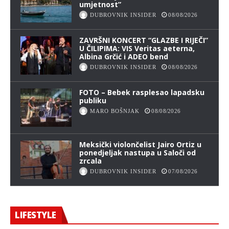
umjetnost”
DUBROVNIK INSIDER
08/08/2026
ZAVRŠNI KONCERT “GLAZBE I RIJEČI”
U ČILIPIMA: VIS Veritas aeterna,
Albina Grčić i ADEO bend
DUBROVNIK INSIDER
08/08/2026
FOTO – Bebek rasplesao lapadsku
publiku
MARO BOŠNJAK
08/08/2026
Meksički violončelist Jairo Ortiz u
ponedjeljak nastupa u Saloči od
zrcala
DUBROVNIK INSIDER
07/08/2026
LIFESTYLE