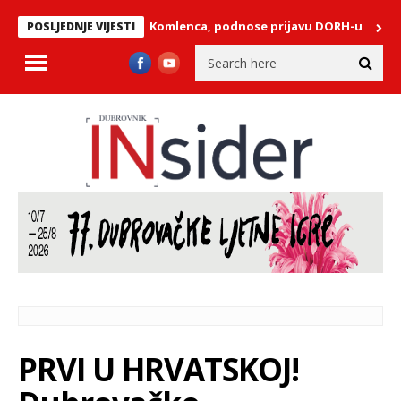
ore o smrti Gorana Komlenca, podnose prijavu DORH-u
Plenkovi
POSLJEDNJE VIJESTI
PRVI U HRVATSKOJ!