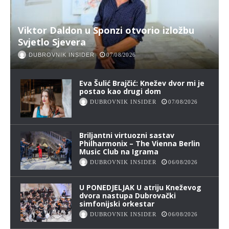
Viktor Daldon u Sponzi otvorio izložbu
Svjetlo Sjevera
DUBROVNIK INSIDER
07/08/2026
Eva Šulić Brajčić: Knežev dvor mi je
postao kao drugi dom
DUBROVNIK INSIDER
07/08/2026
Briljantni virtuozni sastav
Philharmonix – The Vienna Berlin
Music Club na Igrama
DUBROVNIK INSIDER
06/08/2026
U PONEDJELJAK U atriju Kneževog
dvora nastupa Dubrovački
simfonijski orkestar
DUBROVNIK INSIDER
06/08/2026