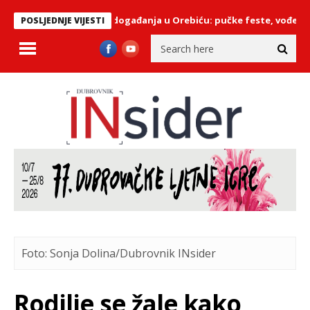
Ljetna događanja u Orebiću: pučke feste, vođena tura,
POSLJEDNJE VIJESTI
Foto: Sonja Dolina/Dubrovnik INsider
Rodilje se žale kako