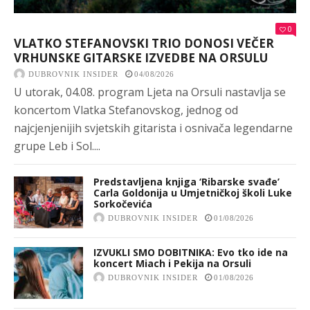
0
VLATKO STEFANOVSKI TRIO DONOSI VEČER
VRHUNSKE GITARSKE IZVEDBE NA ORSULU
DUBROVNIK INSIDER
04/08/2026
U utorak, 04.08. program Ljeta na Orsuli nastavlja se
koncertom Vlatka Stefanovskog, jednog od
najcjenjenijih svjetskih gitarista i osnivača legendarne
grupe Leb i Sol....
Predstavljena knjiga ‘Ribarske svađe’
Carla Goldonija u Umjetničkoj školi Luke
Sorkočevića
DUBROVNIK INSIDER
01/08/2026
IZVUKLI SMO DOBITNIKA: Evo tko ide na
koncert Miach i Pekija na Orsuli
DUBROVNIK INSIDER
01/08/2026