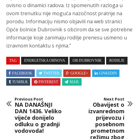
ovisno o dinamici radova. Iz spomenutih razloga u
ovom trenutku nije moguća nazočnost pratnje na
porodu. Informaciju nismo objavili na web stranici
Opće bolnice Dubrovnik s obzirom da se sve potrebne
informacije koje zanimaju rodilje prenesu usmeno u
izravnom kontaktu s njima.”
TAG
ENERGETSKA OBNOVA
OB DUBROVNIK
RODILJE
FACEBOOK
TWITTER
GOOGLE+
LINKEDIN
TUMBLR
PINTEREST
MAIL
Previous Post
Next Post
NA DANAŠNJI
Obavijest o
DAN 1436. Veliko
izvanrednom
vijeće donijelo
prijevozu i
odluku o gradnji
posebnom
vodovoda!
prometnom
režimu zbog