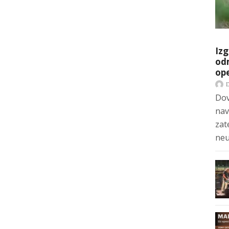
Izg
odm
op
Dov
nav
zat
neu