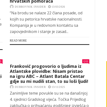
hrvatskih pomoraca
DUBROVNIK INSIDER
13/03/2026
“Na brodu se nalaze 22 člana posade, od
,
kojih su petorica hrvatske nacionalnosti.
e
Kompanija je u redovnom kontaktu sa
zapovjednikom i stanje je zasad...
READ MORE
0
0
Franković progovorio o ljudima iz
Atlantske plovidbe: Nisam pristao
i
na igru ABC – Atlant Batala Centar
gdje su mi nudili stan, to su loši ljudi!
DUBROVNIK INSIDER
13/11/2025
Zanimljive teme povukle su se na današnjoj
4. sjednici Gradskog vijeća. Točka Prijedlog
zaključka o prihvaćanju godišnjeg izvješća o