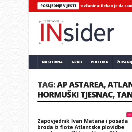
ist u Gružu nije htio ukrcati Dubrovčanina: Rekao je da sam šporak
POSLJEDNJE VIJESTI
NASLOVNA
GRAD
POLITIKA
ŽUPANI
TAG:
AP ASTAREA
,
ATLAN
HORMUŠKI TJESNAC
,
TAN
Zapovjednik Ivan Matana i posada
broda iz flote Atlantske plovidbe