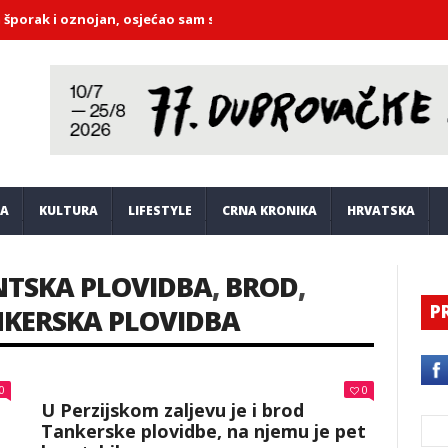
 i oznojan, osjećao sam se poniženo
Tim Marka Perkovića Thomps
JA
KULTURA
LIFESTYLE
CRNA KRONIKA
HRVATSKA
TSKA PLOVIDBA
,
BROD
,
P
KERSKA PLOVIDBA
0
0
U Perzijskom zaljevu je i brod
Tankerske plovidbe, na njemu je pet