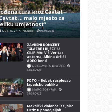
ođena tura kroz Cavtat –
Cavtat … malo mjesto za
eliku umjetnost”
DUBROVNIK INSIDER
08/08/2026
ZAVRŠNI KONCERT
“GLAZBE I RIJEČI” U
ČILIPIMA: VIS Veritas
aeterna, Albina Grčić i
ADEO bend
DUBROVNIK INSIDER
08/08/2026
FOTO – Bebek rasplesao
lapadsku publiku
MARO BOŠNJAK
08/08/2026
Meksički violončelist Jairo
Ortiz u ponedjeljak