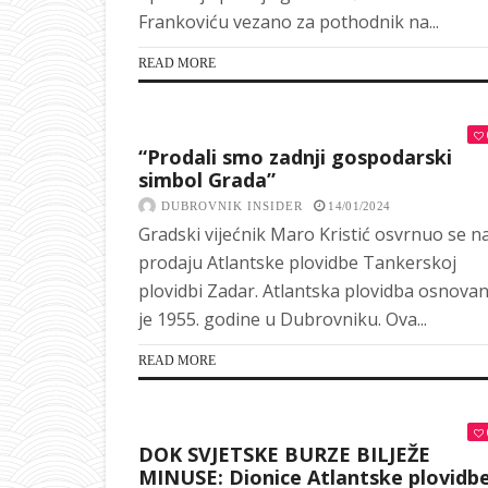
Frankoviću vezano za pothodnik na...
READ MORE
“Prodali smo zadnji gospodarski
simbol Grada”
DUBROVNIK INSIDER
14/01/2024
Gradski vijećnik Maro Kristić osvrnuo se n
prodaju Atlantske plovidbe Tankerskoj
plovidbi Zadar. Atlantska plovidba osnova
je 1955. godine u Dubrovniku. Ova...
READ MORE
DOK SVJETSKE BURZE BILJEŽE
MINUSE: Dionice Atlantske plovidb