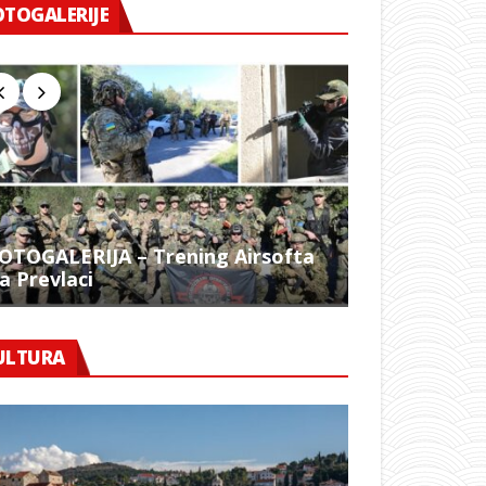
OTOGALERIJE
OTOGALERIJA – Trening Airsofta
a Prevlaci
FOTO – 1054.
ULTURA