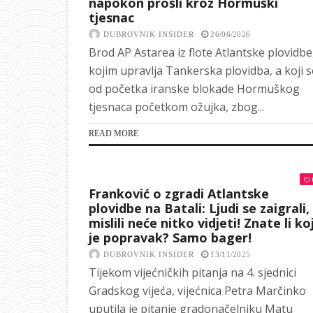
napokon prošli kroz Hormuški
tjesnac
DUBROVNIK INSIDER
26/06/2026
Brod AP Astarea iz flote Atlantske plovidbe
kojim upravlja Tankerska plovidba, a koji s
od početka iranske blokade Hormuškog
tjesnaca početkom ožujka, zbog...
READ MORE
Franković o zgradi Atlantske
plovidbe na Batali: Ljudi se zaigrali,
mislili neće nitko vidjeti! Znate li koj
je popravak? Samo bager!
DUBROVNIK INSIDER
13/11/2025
Tijekom vijećničkih pitanja na 4. sjednici
Gradskog vijeća, vijećnica Petra Marčinko
uputila je pitanje gradonačelniku Matu