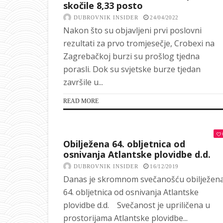
skočile 8,33 posto
DUBROVNIK INSIDER
24/04/2022
Nakon što su objavljeni prvi poslovni
rezultati za prvo tromjesečje, Crobexi na
Zagrebačkoj burzi su prošlog tjedna
porasli. Dok su svjetske burze tjedan
završile u...
READ MORE
Obilježena 64. obljetnica od
osnivanja Atlantske plovidbe d.d.
DUBROVNIK INSIDER
16/12/2019
Danas je skromnom svečanošću obilježen
64. obljetnica od osnivanja Atlantske
plovidbe d.d. Svečanost je upriličena u
prostorijama Atlantske plovidbe...