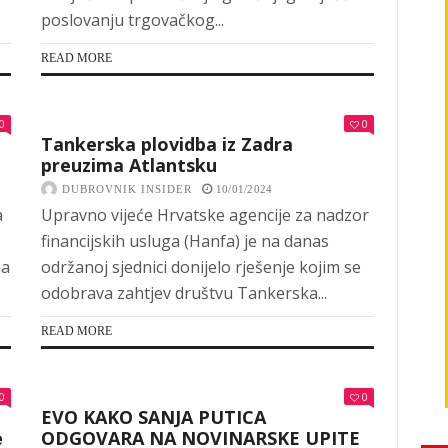
poslovanju trgovačkog...
READ MORE
0
0
Tankerska plovidba iz Zadra
preuzima Atlantsku
DUBROVNIK INSIDER
10/01/2024
a
Upravno vijeće Hrvatske agencije za nadzor
financijskih usluga (Hanfa) je na danas
na
održanoj sjednici donijelo rješenje kojim se
odobrava zahtjev društvu Tankerska...
READ MORE
0
0
EVO KAKO SANJA PUTICA
e
ODGOVARA NA NOVINARSKE UPITE