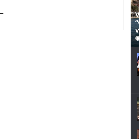
V
“
v