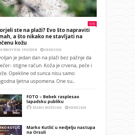
0
orjeli ste na plaži? Evo što napraviti
ah, a što nikako ne stavljati na
ečenu kožu
DUBROVNIK INSIDER
08/08/2026
oljan je jedan dan na plaži bez pažnje da
ečer- stigne račun. Koža je crvena, peče i
eže. Opekline od sunca nisu samo
godna ljetna uspomena. One su...
FOTO – Bebek rasplesao
lapadsku publiku
MARO BOŠNJAK
08/08/2026
Marko Kutlić u nedjelju nastupa
na Orsuli