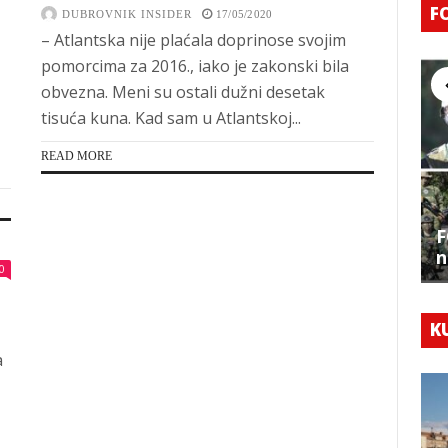
F
DUBROVNIK INSIDER
17/05/2020
– Atlantska nije plaćala doprinose svojim
pomorcima za 2016., iako je zakonski bila
obvezna. Meni su ostali dužni desetak
tisuća kuna. Kad sam u Atlantskoj...
READ MORE
F
n
0
K
a