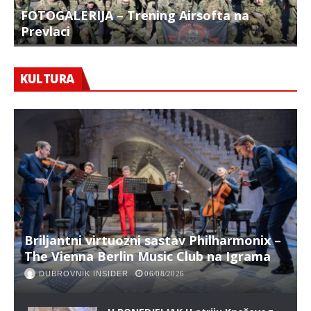
FOTOGALERIJA – Trening Airsofta na
Prevlaci
F
KULTURA
Briljantni virtuozni sastav Philharmonix –
The Vienna Berlin Music Club na Igrama
DUBROVNIK INSIDER
06/08/2026