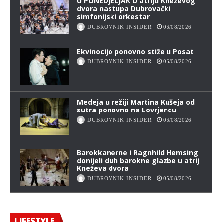
U PONEDJELJAK U atriju Kneževog
dvora nastupa Dubrovački
simfonijski orkestar
DUBROVNIK INSIDER
06/08/2026
Ekvinocijo ponovno stiže u Posat
DUBROVNIK INSIDER
06/08/2026
Medeja u režiji Martina Kušeja od
sutra ponovno na Lovrjencu
DUBROVNIK INSIDER
06/08/2026
Barokkanerne i Ragnhild Hemsing
donijeli duh barokne glazbe u atrij
Kneževa dvora
DUBROVNIK INSIDER
05/08/2026
LIFESTYLE