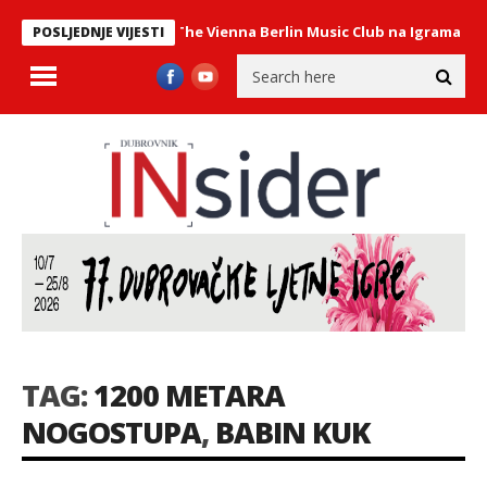
tav Philharmonix – The Vienna Berlin Music Club na Igrama
U PON
POSLJEDNJE VIJESTI
TAG:
1200 METARA
NOGOSTUPA
,
BABIN KUK