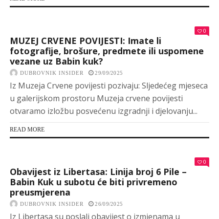
0
MUZEJ CRVENE POVIJESTI: Imate li
fotografije, brošure, predmete ili uspomene
vezane uz Babin kuk?
DUBROVNIK INSIDER
29/09/2025
Iz Muzeja Crvene povijesti pozivaju: Sljedećeg mjeseca
u galerijskom prostoru Muzeja crvene povijesti
otvaramo izložbu posvećenu izgradnji i djelovanju...
READ MORE
0
Obavijest iz Libertasa: Linija broj 6 Pile –
Babin Kuk u subotu će biti privremeno
preusmjerena
DUBROVNIK INSIDER
26/09/2025
Iz Libertasa su poslali obavijest o izmjenama u