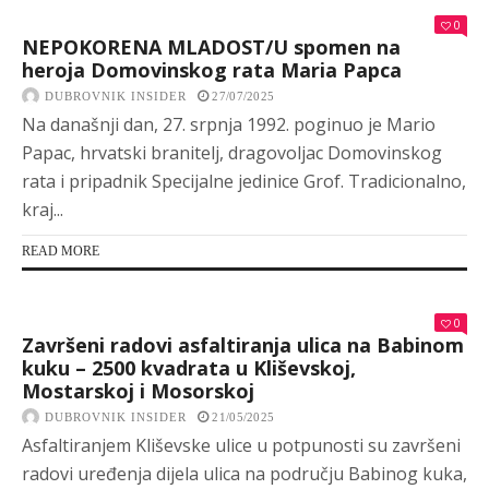
0
NEPOKORENA MLADOST/U spomen na
heroja Domovinskog rata Maria Papca
DUBROVNIK INSIDER
27/07/2025
Na današnji dan, 27. srpnja 1992. poginuo je Mario
Papac, hrvatski branitelj, dragovoljac Domovinskog
rata i pripadnik Specijalne jedinice Grof. Tradicionalno,
kraj...
READ MORE
0
Završeni radovi asfaltiranja ulica na Babinom
kuku – 2500 kvadrata u Kliševskoj,
Mostarskoj i Mosorskoj
DUBROVNIK INSIDER
21/05/2025
Asfaltiranjem Kliševske ulice u potpunosti su završeni
radovi uređenja dijela ulica na području Babinog kuka,